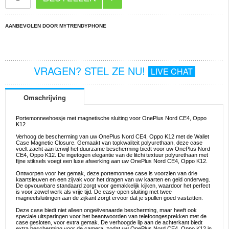
AANBEVOLEN DOOR MYTRENDYPHONE
VRAGEN? STEL ZE NU!
LIVE CHAT
Omschrijving
Portemonneehoesje met magnetische sluiting voor OnePlus Nord CE4, Oppo
K12
Verhoog de bescherming van uw OnePlus Nord CE4, Oppo K12 met de Wallet
Case Magnetic Closure. Gemaakt van topkwaliteit polyurethaan, deze case
voelt zacht aan terwijl het duurzame bescherming biedt voor uw OnePlus Nord
CE4, Oppo K12. De ingetogen elegantie van de litchi textuur polyurethaan met
fijne stiksels voegt een luxe afwerking aan uw OnePlus Nord CE4, Oppo K12.
Ontworpen voor het gemak, deze portemonnee case is voorzien van drie
kaartsleuven en een zijvak voor het dragen van uw kaarten en geld onderweg.
De opvouwbare standaard zorgt voor gemakkelijk kijken, waardoor het perfect
is voor zowel werk als vrije tijd. De easy-open sluiting met twee
magneetsluitingen aan de zijkant zorgt ervoor dat je spullen goed vastzitten.
Deze case biedt niet alleen ongeëvenaarde bescherming, maar heeft ook
speciale uitsparingen voor het beantwoorden van telefoongesprekken met de
case gesloten, voor extra gemak. De verhoogde lip aan de achterkant biedt
extra bescherming voor de camera, zodat uw OnePlus Nord CE4, Oppo K12 in