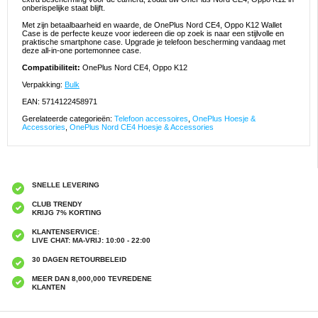
onberispelijke staat blijft.
Met zijn betaalbaarheid en waarde, de OnePlus Nord CE4, Oppo K12 Wallet
Case is de perfecte keuze voor iedereen die op zoek is naar een stijlvolle en
praktische smartphone case. Upgrade je telefoon bescherming vandaag met
deze all-in-one portemonnee case.
Compatibiliteit:
OnePlus Nord CE4, Oppo K12
Verpakking:
Bulk
EAN: 5714122458971
Gerelateerde categorieën:
Telefoon accessoires
,
OnePlus Hoesje &
Accessories
,
OnePlus Nord CE4 Hoesje & Accessories
SNELLE LEVERING
CLUB TRENDY
KRIJG 7% KORTING
KLANTENSERVICE:
LIVE CHAT: MA-VRIJ: 10:00 - 22:00
30 DAGEN RETOURBELEID
MEER DAN 8,000,000 TEVREDENE
KLANTEN