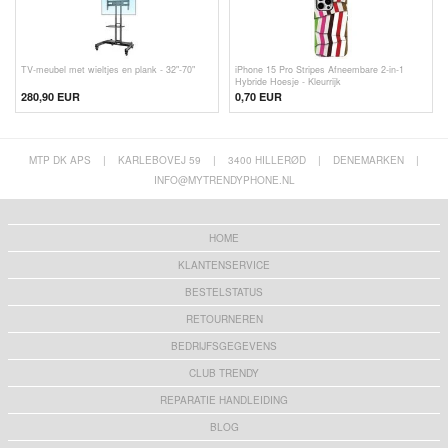
TV-meubel met wieltjes en plank - 32"-70"
iPhone 15 Pro Stripes Afneembare 2-in-1
Hybride Hoesje - Kleurrijk
280,90 EUR
0,70
EUR
MTP DK APS
|
KARLEBOVEJ 59
|
3400 HILLERØD
|
DENEMARKEN
|
INFO@MYTRENDYPHONE.NL
HOME
KLANTENSERVICE
BESTELSTATUS
RETOURNEREN
BEDRIJFSGEGEVENS
CLUB TRENDY
REPARATIE HANDLEIDING
BLOG