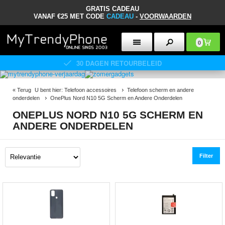
GRATIS CADEAU
VANAF €25 MET CODE
CADEAU
-
VOORWAARDEN
0
30 DAGEN RETOURBELEID
«
Terug
U bent hier:
Telefoon accessoires
Telefoon scherm en andere
onderdelen
OnePlus Nord N10 5G Scherm en Andere Onderdelen
ONEPLUS NORD N10 5G SCHERM EN
ANDERE ONDERDELEN
Filter