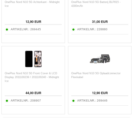
OnePlus Nord N10 5G Achterkant - Midnight
OnePlus Nord N10 5G Batterij BLP815 -
Ice
4300mAh
12,90
EUR
31,00
EUR
ARTIKELNR.:
269445
ARTIKELNR.:
228880
OnePlus Nord N10 5G Front Cover & LCD
OnePlus Nord N10 5G Oplaadconnector
Display 2011100239 / 2011100240 - Midnight
Flexkabel
Ice
44,00
EUR
12,90
EUR
ARTIKELNR.:
208907
ARTIKELNR.:
269446