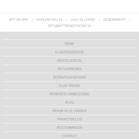
MTP DK APS
|
KARLEBOVEJ 59
|
3400 HILLERØD
|
DENEMARKEN
|
INFO@MYTRENDYPHONE.NL
HOME
KLANTENSERVICE
BESTELSTATUS
RETOURNEREN
BEDRIJFSGEGEVENS
CLUB TRENDY
REPARATIE HANDLEIDING
BLOG
BEKIJK ALLE LANDEN
PRIVACYBELEID
BESTEMMINGEN
CONTACT