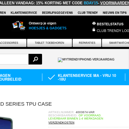
ALLEEN VANDAAG:
15% KORTING MET CODE
BDAY15
-
VOORWAARDE
REN
KLANTENSERVICE
BEDRIJFSGEGEVENS
CLUB TRENDY
NIEUWS EN TIPS
Ontwerp je eigen
BESTELSTATUS
HOESJES & GADGETS
CLUB TRENDY LOG
ACCESSOIRES
TABLET TOEBEHOREN
REPARATIES
SMARTWATCH
DAGEN
KLANTENSERVICE MA - VRIJ 10
OURBELEID
-18U
D SERIES TPU CASE
ARTIKELNUMMER:
4003674-VAR
BESCHIKBAARHEID:
OP VOORRAAD.
LEVERBAAR BINNEN 1-4 WERKDAGEN
VERZENDKOSTEN