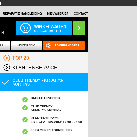
N
REPARATIE HANDLEIDING
NIEUWSBRIEF
CONTACT
WINKELWAGEN
0
Totaal
0,00
EUR
IN
ES
NOODRADIO
ZOMERGADGETS
TOP 20
KLANTENSERVICE
CLUB TRENDY - KRIJG 7%
KORTING
SNELLE LEVERING
CLUB TRENDY
KRIJG 7% KORTING
KLANTENSERVICE:
LIVE CHAT: MA-VRIJ: 10:00 - 22:00
30 DAGEN RETOURBELEID