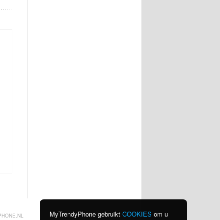
MyTrendyPhone gebruikt
COOKIES
om u
PHONE.NL