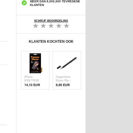
MEER DAN 8,000,000 TEVREDENE
KLANTEN
SCHRIJF BEOORDELING
KLANTEN KOCHTEN OOK
iPhone
Capacitieve
6/6S/7/8/SE
Stylus Pen -
(2020)/SE (
Zwart
14,10 EUR
8,90 EUR