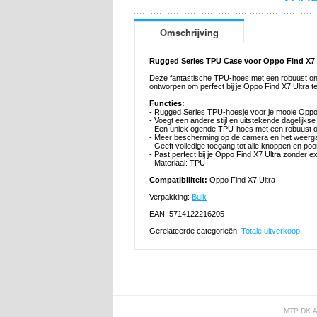
Omschrijving
Rugged Series TPU Case voor Oppo Find X7 
Deze fantastische TPU-hoes met een robuust ont
ontworpen om perfect bij je Oppo Find X7 Ultra t
Functies:
- Rugged Series TPU-hoesje voor je mooie Oppo
- Voegt een andere stijl en uitstekende dagelijks
- Een uniek ogende TPU-hoes met een robuust o
- Meer bescherming op de camera en het weerg
- Geeft volledige toegang tot alle knoppen en po
- Past perfect bij je Oppo Find X7 Ultra zonder e
- Materiaal: TPU
Compatibiliteit:
Oppo Find X7 Ultra
Verpakking:
Bulk
EAN: 5714122216205
Gerelateerde categorieën:
Totale uitverkoop
MTP DK 