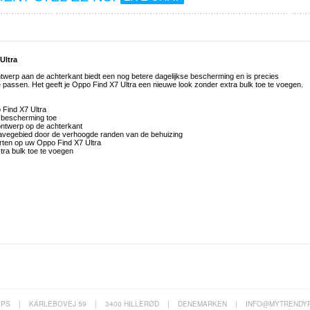
Ultra
werp aan de achterkant biedt een nog betere dagelijkse bescherming en is precies
e passen. Het geeft je Oppo Find X7 Ultra een nieuwe look zonder extra bulk toe te voegen.
 Find X7 Ultra
e bescherming toe
ntwerp op de achterkant
avegebied door de verhoogde randen van de behuizing
orten op uw Oppo Find X7 Ultra
xtra bulk toe te voegen
APS
|
KARLEBOVEJ 59
|
3400 HILLERØD
|
DENEMARKEN
|
INFO@MYTRENDY