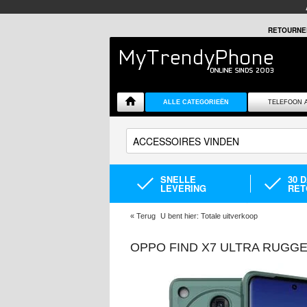
RETOURNE
ALLE CATEGORIEËN
TELEFOON 
SNELLE
30 
LEVERING
RET
«
Terug
U bent hier:
Totale uitverkoop
OPPO FIND X7 ULTRA RUGGE