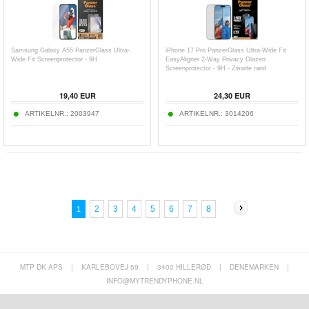
Samsung Galaxy A55 PanzerGlass Ultra-
iPhone 17 Pro PanzerGlass Ultra-Wide Fit
Wide Fit Screenprotector - 9H
EasyAligner 2-Way Privacy Glazen
Screenprotector - 9H - Zwarte rand
19,40
EUR
24,30
EUR
ARTIKELNR.:
2003947
ARTIKELNR.:
3014206
2
3
4
5
6
7
8
1
MTP DK APS
|
KARLEBOVEJ 59
|
3400 HILLERØD
|
DENEMARKEN
|
INFO@MYTRENDYPHONE.NL