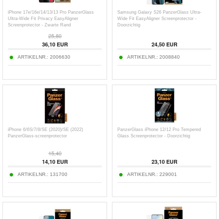
iPhone 17e/16e/14/13/13 Pro PanzerGlass
Samsung Galaxy S26 PanzerGlass Ultra-
Ultra-Wide Fit Privacy EasyAligner
Wide Fit EasyAligner Screenprotector -
Screenprotector - Zwarte Rand
Doorzichtig
25,80
36,10
EUR
24,50
EUR
ARTIKELNR.:
2006630
ARTIKELNR.:
2008840
iPhone 6/6S/7/8/SE (2020)/SE (2022)
PanzerGlass iPhone 12/12 Pro Tempered
PanzerGlass-screenprotector
Glass Screenprotector - Doorzichtig
15,40
14,10
EUR
23,10
EUR
ARTIKELNR.:
131700
ARTIKELNR.:
229001