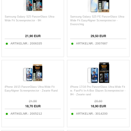
Samsung Galaxy S25 PanzerGlass Ultra-
Samsung Galaxy S25 FE PanzerGlass Ultra-
Wide Fit Screenprotector - 9H
Wide Fit EasyAligner Screenprotector -
Doorzichtig
21,90
EUR
29,50
EUR
ARTIKELNR.:
2006335
ARTIKELNR.:
2007687
iPhone 16/15 PanzerGlass Ultra-Wide Fit
iPhone 17/16 Pro PanzerGlass Ultra-Wide Fit
EasyAligner Screenprotector - Zwarte Rand
w. FastFit In-A-Box Glazen Screenprotector -
9H - Zwarte rand
21,90
20,60
18,70
EUR
18,90
EUR
ARTIKELNR.:
2005212
ARTIKELNR.:
3014200