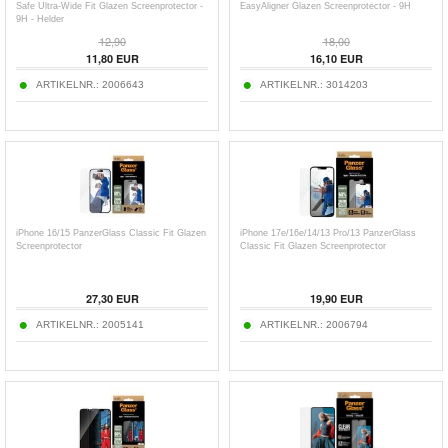
Safe Ultra-Wide Fit Glazen Screenprotector -
EasyAligner Glazen Screenprotector - 9H
9H - Helder
12,90
18,00
11,80
EUR
16,10
EUR
ARTIKELNR.:
2006643
ARTIKELNR.:
3014203
iPhone 16/15 PanzerGlass Classic Fit Glazen
iPhone 17e/16e/14/13 Pro/13 PanzerGlass
Screenprotector
Classic Fit Glazen Screenprotector
27,30
EUR
19,90
EUR
ARTIKELNR.:
2005141
ARTIKELNR.:
2006794