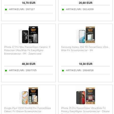
16,70
EUR
20,80
EUR
ARTIKELNR.:
267117
ARTIKELNR.:
3014209
iPhone 17 Pro Max PanzerGlass Ceramic II
Samsung Galaxy A54 5G PanzerGlass Ultra-
Protection Ultra-Wide Fit EasyAligner
Wide Fit Screenprotector - 9H
Screenprotector - 9H - Zwarte rand
48,30
EUR
18,30
EUR
ARTIKELNR.:
2007705
ARTIKELNR.:
2004816
Google Pixel 10/10 Pro/9/9 Pro PanzerGlass
iPhone 15 Pro PanzerGlass Ultra-Wide Fit
Classic Fit Glazen Screenprotector
Privacy EasyAligner Screenprotector - Zwarte