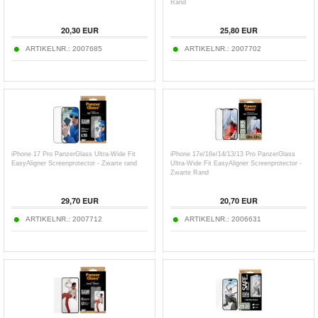
Rand
20,30
EUR
25,80
EUR
ARTIKELNR.:
2007685
ARTIKELNR.:
2007702
iPhone 17 Pro PanzerGlass Ultra-Wide Fit
iPhone 17e/16e/14/13/13 Pro PanzerGlass
EasyAligner Screenprotector - Zwarte rand
Ultra-Wide Fit EasyAligner Screenprotector -
Zwarte Rand
29,70
EUR
20,70
EUR
ARTIKELNR.:
2007712
ARTIKELNR.:
2006631