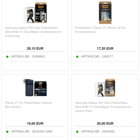
Samsung Galaxy S26 Ultra PanzerGlass
PanzerGlass Classic Fit iPhone 14 Pro
Ultra-Wide Fit EasyAligner Screenprotector -
Screenprotector
Doorzichtig
29,10
EUR
17,20
EUR
ARTIKELNR.:
2008841
ARTIKELNR.:
249577
iPhone 17 Pro PanzerGlass Camera
Samsung Galaxy S24 Ultra PanzerGlass
Beschermer
Ultra-Wide Fit EasyAligner Screenprotector -
Zwarte Rand
19,60
EUR
20,00
EUR
ARTIKELNR.:
3016291-VAR
ARTIKELNR.:
2003491