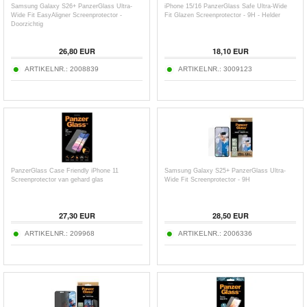
Samsung Galaxy S26+ PanzerGlass Ultra-
iPhone 15/16 PanzerGlass Safe Ultra-Wide
Wide Fit EasyAligner Screenprotector -
Fit Glazen Screenprotector - 9H - Helder
Doorzichtig
26,80
EUR
18,10
EUR
ARTIKELNR.:
2008839
ARTIKELNR.:
3009123
PanzerGlass Case Friendly iPhone 11
Samsung Galaxy S25+ PanzerGlass Ultra-
Screenprotector van gehard glas
Wide Fit Screenprotector - 9H
27,30
EUR
28,50
EUR
ARTIKELNR.:
209968
ARTIKELNR.:
2006336