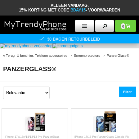
ALLEEN VANDAAG:
15% KORTING MET CODE
BDAY15
-
VOORWAARDEN
0
30 DAGEN RETOURBELEID
«
Terug
U bent hier:
Telefoon accessoires
Screenprotectors
PanzerGlass®
PANZERGLASS®
Filter
iPhone 17e/16e/14/13/13 Pro PanzerGlass
iPhone 17/16 Pro PanzerGlass Classic Fit