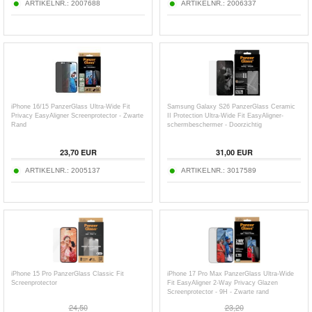
ARTIKELNR.:
2007688
ARTIKELNR.:
2006337
iPhone 16/15 PanzerGlass Ultra-Wide Fit
Samsung Galaxy S26 PanzerGlass Ceramic
Privacy EasyAligner Screenprotector - Zwarte
II Protection Ultra-Wide Fit EasyAligner-
Rand
schermbeschermer - Doorzichtig
23,70
EUR
31,00
EUR
ARTIKELNR.:
2005137
ARTIKELNR.:
3017589
iPhone 15 Pro PanzerGlass Classic Fit
iPhone 17 Pro Max PanzerGlass Ultra-Wide
Screenprotector
Fit EasyAligner 2-Way Privacy Glazen
Screenprotector - 9H - Zwarte rand
24,50
23,20