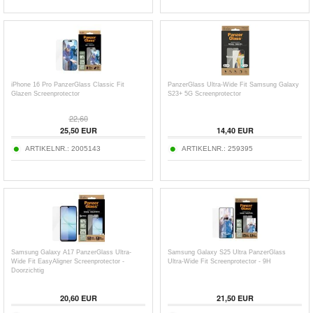
iPhone 16 Pro PanzerGlass Classic Fit
PanzerGlass Ultra-Wide Fit Samsung Galaxy
Glazen Screenprotector
S23+ 5G Screenprotector
22,60
25,50
EUR
14,40
EUR
ARTIKELNR.:
2005143
ARTIKELNR.:
259395
Samsung Galaxy A17 PanzerGlass Ultra-
Samsung Galaxy S25 Ultra PanzerGlass
Wide Fit EasyAligner Screenprotector -
Ultra-Wide Fit Screenprotector - 9H
Doorzichtig
20,60
EUR
21,50
EUR