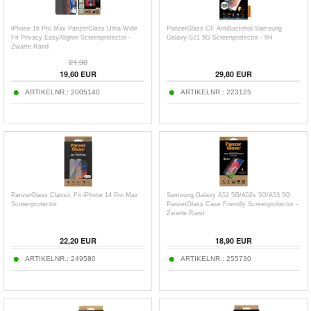
iPhone 16 Pro Max PanzerGlass Ultra-Wide
PanzerGlass CF AntiBacterial Samsung
Fit Privacy EasyAligner Screenprotector -
Galaxy S21 5G Screenprotector - 9H
Zwarte Rand
21,90
19,60
EUR
29,80
EUR
ARTIKELNR.:
2005140
ARTIKELNR.:
223125
PanzerGlass Classic Fit iPhone 14 Pro Max
Samsung Galaxy A52 5G/A52s 5G/A53 5G
Screenprotector
PanzerGlass Case Friendly Screenprotector -
Zwarte Rand
22,20
EUR
18,90
EUR
ARTIKELNR.:
249580
ARTIKELNR.:
255730