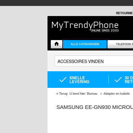
RETOURNE
ALLE CATEGORIEËN
TELEFOON 
SNELLE
30 
LEVERING
RET
«
Terug
U bent hier:
Bureau
Adapter en kabels
SAMSUNG EE-GN930 MICROUS