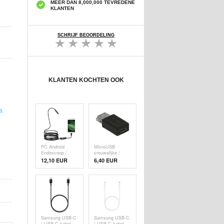
MEER DAN 8,000,000 TEVREDENE
KLANTEN
SCHRIJF BEOORDELING
KLANTEN KOCHTEN OOK
S.
PC Android
MicroUSB
Endoscoop /
vrouwelijke /
Inspectiecamera
vrouwelijke USB-
12,10 EUR
6,40
EUR
- microUSB, IP67
adapter
- 1m
Samsung USB-C
Samsung USB-C
/ USB-C-kabel
/ USB-C-kabel