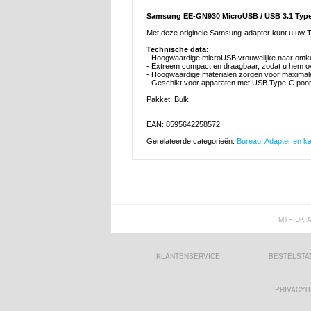
Samsung EE-GN930 MicroUSB / USB 3.1 Type-
Met deze originele Samsung-adapter kunt u uw 
Technische data:
- Hoogwaardige microUSB vrouwelijke naar omk
- Extreem compact en draagbaar, zodat u hem o
- Hoogwaardige materialen zorgen voor maxima
- Geschikt voor apparaten met USB Type-C poor
Pakket: Bulk
EAN: 8595642258572
Gerelateerde categorieën:
Bureau
,
Adapter en k
MTP DK 
KLANTENSERVICE
BESTELSTA
PRIVACYB