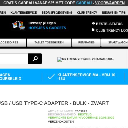
GRATIS CADEAU
VANAF €25 MET CODE
CADEAU
-
VOORWAARDEN
REN
KLANTENSERVICE
BEDRIJFSGEGEVENS
CLUB TRENDY
NIEUWS EN TIPS
Ontwerp je eigen
BESTELSTATUS
HOESJES & GADGETS
CLUB TRENDY LOG
ACCESSOIRES
TABLET TOEBEHOREN
REPARATIES
SMARTWATCH
DAGEN
KLANTENSERVICE MA - VRIJ 10
OURBELEID
-18U
B / USB TYPE-C ADAPTER - BULK - ZWART
ARTIKELNUMMER:
2003873
BESCHIKBAARHEID:
BESTELD.
VERWACHTE DATUM IN VOORRAAD 10/08/2026
VERZENDKOSTEN