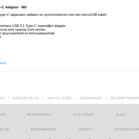
C Adapter - Wit
Type-C-apparaten opladen en synchroniseren met een microUSB-kabel.
eerbare USB 3.1 Type-C mannelijke adapter
veral mee naartoe kunt nemen
le duurzaamheid en betrouwbaarheid
t
abels
APS
|
KARLEBOVEJ 59
|
3400 HILLERØD
|
DENEMARKEN
|
INFO@MYTRENDY
TUS
RETOURNEREN
CLUB TRENDY
BLOG
ELEID
BESTEMMINGEN
CONTACT
VERKOOPVOO