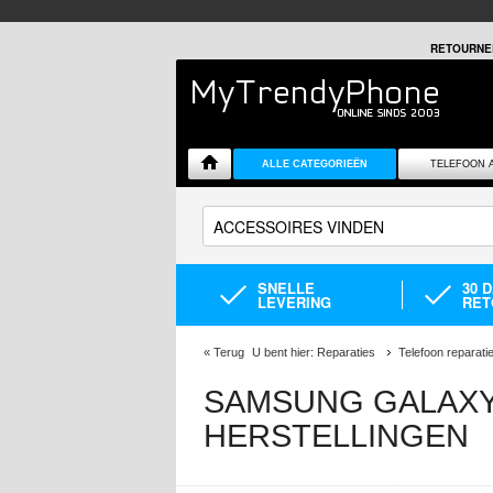
RETOURNE
ALLE CATEGORIEËN
TELEFOON 
SNELLE
30 
LEVERING
RET
«
Terug
U bent hier:
Reparaties
Telefoon reparati
SAMSUNG GALAXY
HERSTELLINGEN