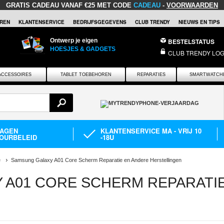
GRATIS CADEAU
VANAF €25 MET CODE
CADEAU
-
VOORWAARDEN
REN
KLANTENSERVICE
BEDRIJFSGEGEVENS
CLUB TRENDY
NIEUWS EN TIPS
Ontwerp je eigen
BESTELSTATUS
HOESJES & GADGETS
CLUB TRENDY LOG
ACCESSOIRES
TABLET TOEBEHOREN
REPARATIES
SMARTWATCH
DAGEN
KLANTENSERVICE MA - VRIJ 10
OURBELEID
-18U
e
Samsung Galaxy A01 Core Scherm Reparatie en Andere Herstellingen
 A01 CORE SCHERM REPARATI