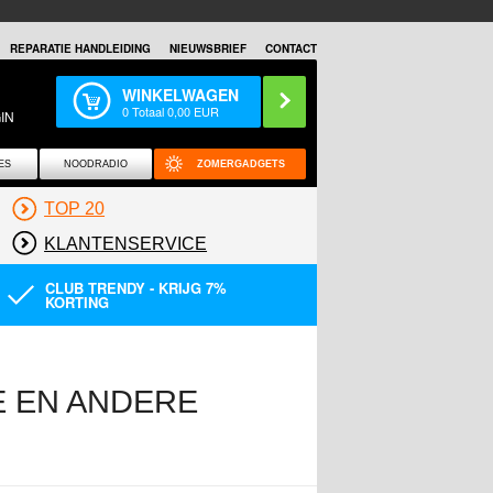
REPARATIE HANDLEIDING
NIEUWSBRIEF
CONTACT
WINKELWAGEN
0
Totaal
0,00
EUR
IN
ES
NOODRADIO
ZOMERGADGETS
TOP 20
KLANTENSERVICE
CLUB TRENDY - KRIJG 7%
KORTING
E EN ANDERE