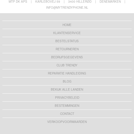
MTP DK APS
|
KARLEBOVEJ 59
|
3400 HILLERØD
|
DENEMARKEN
|
INFO@MYTRENDYPHONE.NL
HOME
KLANTENSERVICE
BESTELSTATUS
RETOURNEREN
BEDRIJFSGEGEVENS
CLUB TRENDY
REPARATIE HANDLEIDING
BLOG
BEKIJK ALLE LANDEN
PRIVACYBELEID
BESTEMMINGEN
CONTACT
VERKOOPVOORWAARDEN