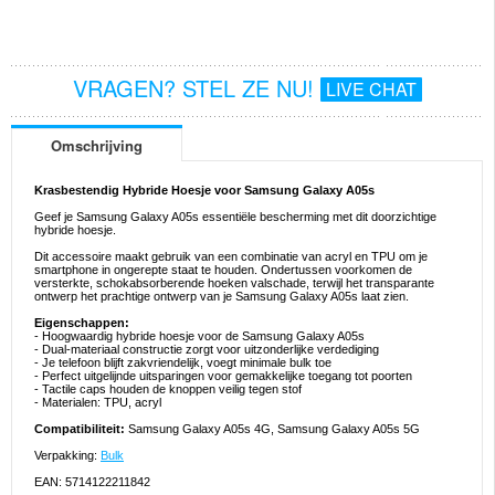
VRAGEN? STEL ZE NU!
LIVE CHAT
Omschrijving
Krasbestendig Hybride Hoesje voor Samsung Galaxy A05s
Geef je Samsung Galaxy A05s essentiële bescherming met dit doorzichtige
hybride hoesje.
Dit accessoire maakt gebruik van een combinatie van acryl en TPU om je
smartphone in ongerepte staat te houden. Ondertussen voorkomen de
versterkte, schokabsorberende hoeken valschade, terwijl het transparante
ontwerp het prachtige ontwerp van je Samsung Galaxy A05s laat zien.
Eigenschappen:
- Hoogwaardig hybride hoesje voor de Samsung Galaxy A05s
- Dual-materiaal constructie zorgt voor uitzonderlijke verdediging
- Je telefoon blijft zakvriendelijk, voegt minimale bulk toe
- Perfect uitgelijnde uitsparingen voor gemakkelijke toegang tot poorten
- Tactile caps houden de knoppen veilig tegen stof
- Materialen: TPU, acryl
Compatibiliteit:
Samsung Galaxy A05s 4G, Samsung Galaxy A05s 5G
Verpakking:
Bulk
EAN: 5714122211842