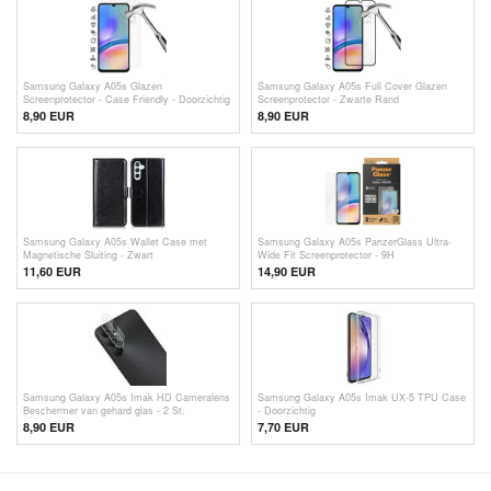
Samsung Galaxy A05s Glazen
Samsung Galaxy A05s Full Cover Glazen
Screenprotector - Case Friendly - Doorzichtig
Screenprotector - Zwarte Rand
8,90 EUR
8,90 EUR
Samsung Galaxy A05s Wallet Case met
Samsung Galaxy A05s PanzerGlass Ultra-
Magnetische Sluiting - Zwart
Wide Fit Screenprotector - 9H
11,60 EUR
14,90 EUR
Samsung Galaxy A05s Imak HD Cameralens
Samsung Galaxy A05s Imak UX-5 TPU Case
Beschermer van gehard glas - 2 St.
- Doorzichtig
8,90 EUR
7,70 EUR