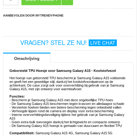
AANBEVOLEN DOOR MYTRENDYPHONE
VRAGEN? STEL ZE NU!
LIVE CHAT
Omschrijving
Geborsteld TPU Hoesje voor Samsung Galaxy A15 - Koolstofvezel
Het hoesje van geborsteld TPU beschermt je Samsung Galaxy A15 voldoende
en geeft het een geweldige stijl, dankzij het koolstofvezelpatroon op de
achterkant. De case zorgt ook voor oververhitting bij gebruik van je Samsung
Galaxy A15, met zijn ontwerp voor warmteafvoer.
Functies:
- Bescherm je Samsung Galaxy A15 met deze ongelooflijke TPU-hoes
- De Samsung Galaxy A15 beschermen tegen krassen en alledaagse schade
- Versterkte hoeken bieden een betere bescherming tegen onbedoeld vallen
- Verhoogde lippen rond de camera en display voor extra bescherming
- Interne oververhittingsbeveiliging tijdens het gebruik van je Samsung Galaxy
A15
- Geen extra bulk toevoegen dankzij het lichtgewicht en compacte ontwerp
- Dit Samsung Galaxy A15 hoesje is gemaakt van duurzaam en flexibel TPU
Compatibiliteit:
Samsung Galaxy A15 4G, Samsung Galaxy A15 5G