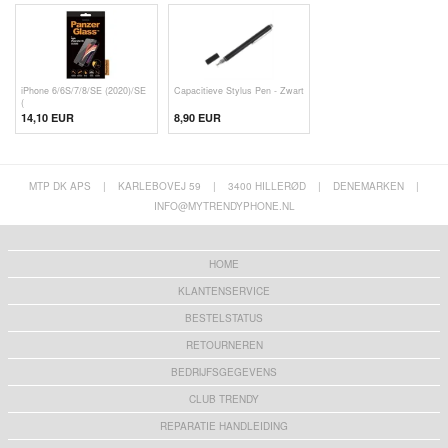
iPhone 6/6S/7/8/SE (2020)/SE
Capacitieve Stylus Pen - Zwart
(
14,10 EUR
8,90 EUR
MTP DK APS
|
KARLEBOVEJ 59
|
3400 HILLERØD
|
DENEMARKEN
|
INFO@MYTRENDYPHONE.NL
HOME
KLANTENSERVICE
BESTELSTATUS
RETOURNEREN
BEDRIJFSGEGEVENS
CLUB TRENDY
REPARATIE HANDLEIDING