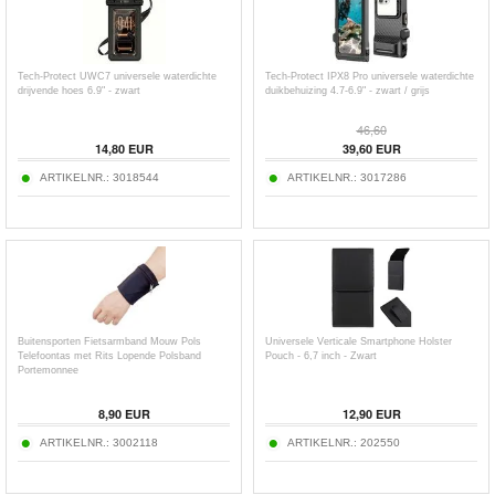
Tech-Protect UWC7 universele waterdichte
Tech-Protect IPX8 Pro universele waterdichte
drijvende hoes 6.9" - zwart
duikbehuizing 4.7-6.9" - zwart / grijs
46,60
14,80
EUR
39,60
EUR
ARTIKELNR.:
3018544
ARTIKELNR.:
3017286
Buitensporten Fietsarmband Mouw Pols
Universele Verticale Smartphone Holster
Telefoontas met Rits Lopende Polsband
Pouch - 6,7 inch - Zwart
Portemonnee
8,90
EUR
12,90
EUR
ARTIKELNR.:
3002118
ARTIKELNR.:
202550