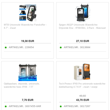
MTB Universele Waterdichte Fietskoffer -
Spigen A611P Universele Waterdichte
6.7" - Zwart
Drijvende Etui - IPX8/30m, 2-Pack - Matzwart
19,30
EUR
27,10
EUR
ARTIKELNR.:
226654
ARTIKELNR.:
3013684
Opblaasbare, drijvende, universele,
Tech-Protect IPX8 Pro universele waterdichte
waterdichte hoes IPX8 - 7.5"
duikbehuizing 4.7-6.9" - zwart / oranje
46,60
7,70
EUR
43,70
EUR
ARTIKELNR.:
3007455-VAR
ARTIKELNR.:
3017287