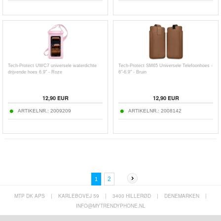
Tech-Protect UWC7 universele waterdichte
Tech-Protect SM65 Universele Telefoonhoes -
drijvende hoes 6.9" - Roze
6"-6.9" - Bruin
12,90
EUR
12,90
EUR
ARTIKELNR.:
2009209
ARTIKELNR.:
2008142
2
1
MTP DK APS
|
KARLEBOVEJ 59
|
3400 HILLERØD
|
DENEMARKEN
|
INFO@MYTRENDYPHONE.NL