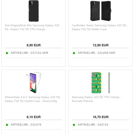
Anti-Vingerafdruk Mat Samsung Galaxy A22
Cardholder Series Samsung Galaxy A22 5G,
5G, Galaxy F42 5G TPU Hoesje
Galaxy F42 5G Wallet Case
8,90
EUR
12,90
EUR
ARTIKELNR.:
237131-VAR
ARTIKELNR.:
231456-VAR
Afneembare 2-in-1 Samsung Galaxy A22 5G,
Samsung Galaxy A22 5G TPU Hoesje -
Galaxy F42 5G Hybrid Case - Doorzichtig
Avocado Patroon
8,10
EUR
16,70
EUR
ARTIKELNR.:
231479
ARTIKELNR.:
244719