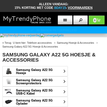
ALLEEN VANDAAG:
15% KORTING MET CODE
BDAY15
-
VOORWAARDEN
0
30 DAGEN RETOURBELEID
«
Terug
U bent hier:
Telefoon accessoires
Samsung Hoesje & Accessories
Samsung Galaxy A22 5G Hoesje & Accessories
SAMSUNG GALAXY A22 5G HOESJE &
ACCESSORIES
Samsung Galaxy A22 5G
Hoesje
Samsung Galaxy A22 5G
Screenprotectors
Samsung Galaxy A22 5G
USB-C Kabel
Samsung Galaxy A22 5G
Oplader