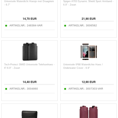
Universele Waterdicht Hoesje met Draagriem
Spigen A703 Dynamic Shield Sport Armband -
- 6.7"
6.9" - Zwart
14,70
EUR
21,90
EUR
ARTIKELNR.:
248384-VAR
ARTIKELNR.:
3006582
Tech-Protect SM65 Universele Telefoonhoes -
Universele IP68 Waterdichte Hoes /
6"-6.9" - Zwart
Onderwater Cover - 6.9"
14,40
EUR
12,90
EUR
ARTIKELNR.:
3004860
ARTIKELNR.:
3007303-VAR