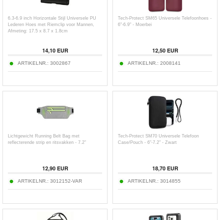
6.3-6.9 inch Horizontale Stijl Universele PU
Tech-Protect SM65 Universele Telefoonhoes -
Lederen Hoes met Riemclip voor Mannen,
6"-6.9" - Moerbei
Afmeting: 17.5 x 8.7 x 1.8cm
14,10
EUR
12,50
EUR
ARTIKELNR.:
3002867
ARTIKELNR.:
2008141
Lichtgewicht Running Belt Bag met
Tech-Protect SM70 Universele Telefoon
reflecterende strip en ritsvakken - 7.2"
Case/Pouch - 6"-7.2" - Zwart
12,90
EUR
18,70
EUR
ARTIKELNR.:
3012152-VAR
ARTIKELNR.:
3014855