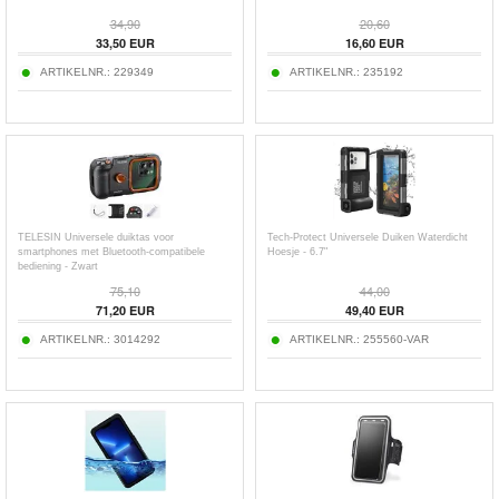
34,90
20,60
33,50
EUR
16,60
EUR
ARTIKELNR.:
229349
ARTIKELNR.:
235192
TELESIN Universele duiktas voor
Tech-Protect Universele Duiken Waterdicht
smartphones met Bluetooth-compatibele
Hoesje - 6.7"
bediening - Zwart
75,10
44,00
71,20
EUR
49,40
EUR
ARTIKELNR.:
3014292
ARTIKELNR.:
255560-VAR