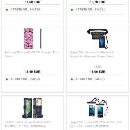
11,60
EUR
16,70
EUR
ARTIKELNR.:
244710
ARTIKELNR.:
244681
Samsung Galaxy A22 5G TPU-hoesje - Roze
Spigen A621 Waterdichte Heuptas &
Kristal
Waterdichte Drijvende Case - Zwart
21,90
15,40
EUR
18,00
EUR
ARTIKELNR.:
258398
ARTIKELNR.:
246631
Shellbox Gen.2 universele waterdichte
Spigen A601 Universele Waterdichte Hoes -
duikkoffer - 4,7-6,8" - donkerblauw
6.8" - 2 St. - Zwart / Doorzichtig