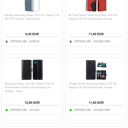
Antislip Samsung Galaxy A22 5G, Galaxy F42
Bi-Color Series Samsung Galaxy A22 5G,
5G TPU Hoesje - Doorzichtig
Galaxy F42 5G Portemonnee Hoesje
6,40
EUR
11,60
EUR
ARTIKELNR.:
226676
ARTIKELNR.:
232468-VAR
Samsung Galaxy A22 5G, Galaxy F42 5G
Vintage Series Samsung Galaxy A22 5G,
Portemonnee Hoesje met Magnetische
Galaxy F42 5G Portemonnee Hoesje
Sluiting - Zwart
12,90
EUR
11,60
EUR
ARTIKELNR.:
237163
ARTIKELNR.:
232384-VAR