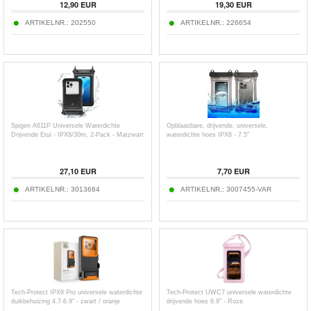
12,90
EUR
19,30
EUR
ARTIKELNR.:
202550
ARTIKELNR.:
226654
Spigen A611P Universele Waterdichte
Opblaasbare, drijvende, universele,
Drijvende Etui - IPX8/30m, 2-Pack - Matzwart
waterdichte hoes IPX8 - 7.5"
27,10
EUR
7,70
EUR
ARTIKELNR.:
3013684
ARTIKELNR.:
3007455-VAR
Tech-Protect IPX8 Pro universele waterdichte
Tech-Protect UWC7 universele waterdichte
duikbehuizing 4.7-6.9" - zwart / oranje
drijvende hoes 6.9" - Roze