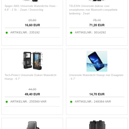
Spigen A601 Universele Waterdichte Hoes -
TELESIN Universele duiktas voor
6.8" - 2 St. - Zwart / Doorzichtig
smartphones met Bluetooth-compatibele
bediening - Zwart
20,60
75,10
16,60
EUR
71,20
EUR
ARTIKELNR.:
235192
ARTIKELNR.:
3014292
Tech-Protect Universele Duiken Waterdicht
Universele Waterdicht Hoesje met Draagriem
Hoesje - 6.7"
- 6.7"
44,00
49,40
EUR
14,70
EUR
ARTIKELNR.:
255560-VAR
ARTIKELNR.:
248384-VAR