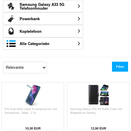
Samsung Galaxy A33 5G
Telefoonhouder
Powerbank
Koptelefoon
Alle Categorieën
Filter
Prio Dual Nano Liquid Screenprotector voor
Samsung Galaxy A33 5G Wallet Case met
Smartphone, Tablet - 2 St.
Magnetische Sluiting
10,30
EUR
12,90
EUR