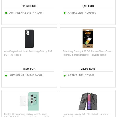
11,60
EUR
8,90
EUR
ARTIKELNR.:
246747-VAR
ARTIKELNR.:
4001660
Anti-Vingerafdruk Mat Samsung Galaxy A33
Samsung Galaxy A33 5G PanzerGlass Case
5G TPU Hoesje
Friendly Screenprotector - Zwarte Rand
8,90
EUR
21,50
EUR
ARTIKELNR.:
241462-VAR
ARTIKELNR.:
253848
Imak HD Samsung Galaxy A33 5G/A53
Samsung Galaxy A33 5G Hybrid Case met