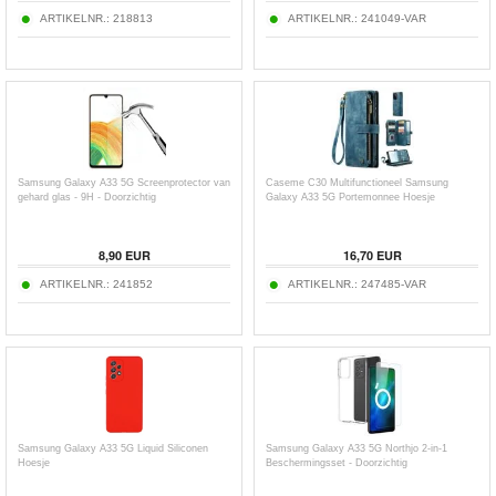
ARTIKELNR.:
218813
ARTIKELNR.:
241049-VAR
Samsung Galaxy A33 5G Screenprotector van
Caseme C30 Multifunctioneel Samsung
gehard glas - 9H - Doorzichtig
Galaxy A33 5G Portemonnee Hoesje
8,90
EUR
16,70
EUR
ARTIKELNR.:
241852
ARTIKELNR.:
247485-VAR
Samsung Galaxy A33 5G Liquid Siliconen
Samsung Galaxy A33 5G Northjo 2-in-1
Hoesje
Beschermingsset - Doorzichtig