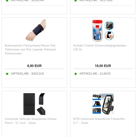
ARTIKELNR.:
3018544
ARTIKELNR.:
3017286
Buitensporten Fietsarmband Mouw Pols
Kontakt Chemie Schermreinigingsdoekjes -
Telefoontas met Rits Lopende Polsband
100 St.
Portemonnee
8,90
EUR
18,00
EUR
ARTIKELNR.:
3002118
ARTIKELNR.:
214625
Universele Verticale Smartphone Holster
MTB Universele Waterdichte Fietskoffer -
Pouch - 6,7 inch - Zwart
6.7" - Zwart