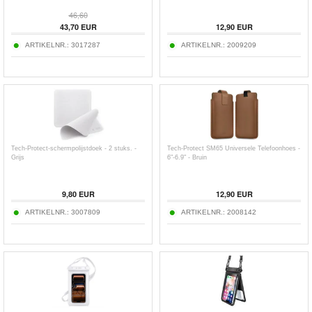
46,60
43,70
EUR
12,90
EUR
ARTIKELNR.:
3017287
ARTIKELNR.:
2009209
Tech-Protect-schermpolijstdoek - 2 stuks. -
Tech-Protect SM65 Universele Telefoonhoes -
Grijs
6"-6.9" - Bruin
9,80
EUR
12,90
EUR
ARTIKELNR.:
3007809
ARTIKELNR.:
2008142