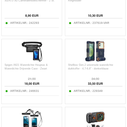
5G/A73 5G Cameralensbeschermer - 2 St.
Ringhouder
8,90
EUR
10,30
EUR
ARTIKELNR.:
242293
ARTIKELNR.:
237619-VAR
Spigen A621 Waterdichte Heuptas &
Shellbox Gen.2 universele waterdichte
Waterdichte Drijvende Case - Zwart
duikkoffer - 4,7-6,8" - donkerblauw
21,90
34,90
18,00
EUR
33,50
EUR
ARTIKELNR.:
246631
ARTIKELNR.:
229349