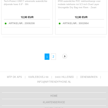
Tech-Protect UWC7 universele waterdichte
IPX8 waterdichte PVC telefoonhoesje voor
drijvende hoes 6.9" - Wit
mobiele telefoons tot 9,5 inch Dual Layer
Verzegelde Dry Bag met Riem - Zwart
12,90
EUR
12,90
EUR
ARTIKELNR.:
2009208
ARTIKELNR.:
3002864
2
1
MTP DK APS
|
KARLEBOVEJ 59
|
3400 HILLERØD
|
DENEMARKEN
|
INFO@MYTRENDYPHONE.NL
HOME
KLANTENSERVICE