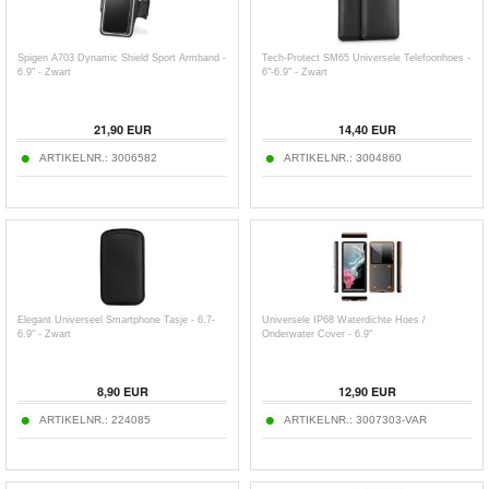
Spigen A703 Dynamic Shield Sport Armband -
Tech-Protect SM65 Universele Telefoonhoes -
6.9" - Zwart
6"-6.9" - Zwart
21,90
EUR
14,40
EUR
ARTIKELNR.:
3006582
ARTIKELNR.:
3004860
Elegant Universeel Smartphone Tasje - 6.7-
Universele IP68 Waterdichte Hoes /
6.9" - Zwart
Onderwater Cover - 6.9"
8,90
EUR
12,90
EUR
ARTIKELNR.:
224085
ARTIKELNR.:
3007303-VAR