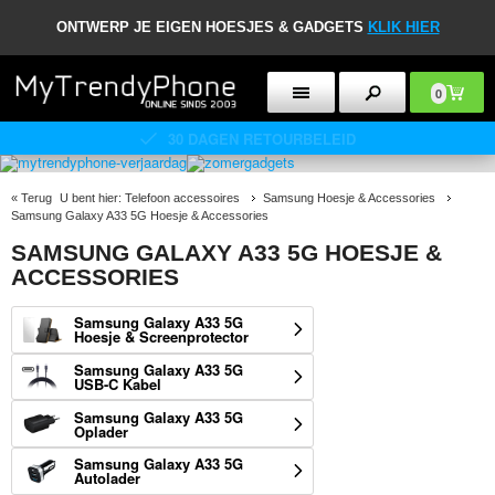
ONTWERP JE EIGEN HOESJES & GADGETS
KLIK HIER
0
30 DAGEN RETOURBELEID
«
Terug
U bent hier:
Telefoon accessoires
Samsung Hoesje & Accessories
Samsung Galaxy A33 5G Hoesje & Accessories
SAMSUNG GALAXY A33 5G HOESJE &
ACCESSORIES
Samsung Galaxy A33 5G
Hoesje & Screenprotector
Samsung Galaxy A33 5G
USB-C Kabel
Samsung Galaxy A33 5G
Oplader
Samsung Galaxy A33 5G
Autolader