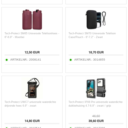
Tech-Protect SM65 Universele Telefoonhoes -
Tech-Protect SM70 Universele Telefoon
6"-6.9" - Moerbei
Case/Pouch - 6"-7.2" - Zwart
12,50
EUR
18,70
EUR
ARTIKELNR.:
2008141
ARTIKELNR.:
3014855
Tech-Protect UWC7 universele waterdichte
Tech-Protect IPX8 Pro universele waterdichte
drijvende hoes 6.9" - zwart
duikbehuizing 4.7-6.9" - zwart / grijs
46,60
14,80
EUR
39,60
EUR