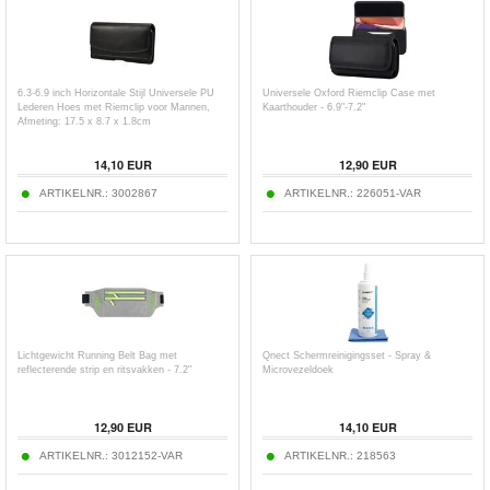
6.3-6.9 inch Horizontale Stijl Universele PU
Universele Oxford Riemclip Case met
Lederen Hoes met Riemclip voor Mannen,
Kaarthouder - 6.9"-7.2"
Afmeting: 17.5 x 8.7 x 1.8cm
14,10
EUR
12,90
EUR
ARTIKELNR.:
3002867
ARTIKELNR.:
226051-VAR
Lichtgewicht Running Belt Bag met
Qnect Schermreinigingsset - Spray &
reflecterende strip en ritsvakken - 7.2"
Microvezeldoek
12,90
EUR
14,10
EUR
ARTIKELNR.:
3012152-VAR
ARTIKELNR.:
218563