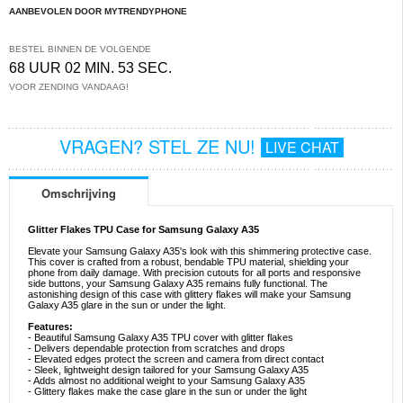
AANBEVOLEN DOOR MYTRENDYPHONE
BESTEL BINNEN DE VOLGENDE
68 UUR 02 MIN. 53 SEC.
VOOR ZENDING VANDAAG!
VRAGEN? STEL ZE NU!
LIVE CHAT
Omschrijving
Glitter Flakes TPU Case for Samsung Galaxy A35
Elevate your Samsung Galaxy A35's look with this shimmering protective case.
This cover is crafted from a robust, bendable TPU material, shielding your
phone from daily damage. With precision cutouts for all ports and responsive
side buttons, your Samsung Galaxy A35 remains fully functional. The
astonishing design of this case with glittery flakes will make your Samsung
Galaxy A35 glare in the sun or under the light.
Features:
- Beautiful Samsung Galaxy A35 TPU cover with glitter flakes
- Delivers dependable protection from scratches and drops
- Elevated edges protect the screen and camera from direct contact
- Sleek, lightweight design tailored for your Samsung Galaxy A35
- Adds almost no additional weight to your Samsung Galaxy A35
- Glittery flakes make the case glare in the sun or under the light