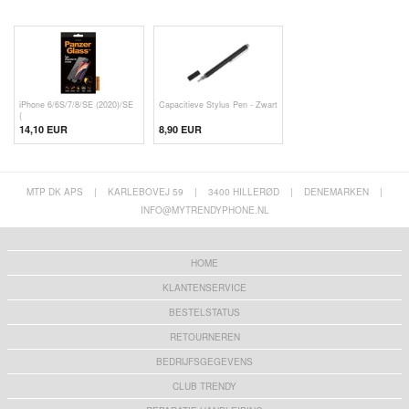
iPhone 6/6S/7/8/SE (2020)/SE
Capacitieve Stylus Pen - Zwart
(
14,10 EUR
8,90 EUR
MTP DK APS
|
KARLEBOVEJ 59
|
3400 HILLERØD
|
DENEMARKEN
|
INFO@MYTRENDYPHONE.NL
HOME
KLANTENSERVICE
BESTELSTATUS
RETOURNEREN
BEDRIJFSGEGEVENS
CLUB TRENDY