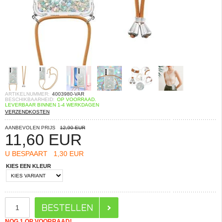
ARTIKELNUMMER:
4003980-VAR
BESCHIKBAARHEID:
OP VOORRAAD.
LEVERBAAR BINNEN 1-4 WERKDAGEN
VERZENDKOSTEN
AANBEVOLEN PRIJS
12,90 EUR
11,60
EUR
U BESPAART
1,30 EUR
KIES EEN KLEUR
NOG 1 OP VOORRAAD!