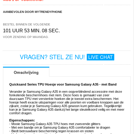
AANBEVOLEN DOOR MYTRENDYPHONE
BESTEL BINNEN DE VOLGENDE
101 UUR 53 MIN. 08 SEC.
VOOR ZENDING OP MAANDAG.
VRAGEN? STEL ZE NU!
LIVE CHAT
Omschrijving
Quicksand Series TPU Hoesje voor Samsung Galaxy A35 - met Band
Verander je Samsung Galaxy A35 in een oogverblindend accessoire met deze
fonkelende beschermhoes met riem. Deze hoes is gemaakt van zeer
duurzaam TPU met versterkte hoeken die je toestel extra beschermen. Het
hoesje heeft exacte uitsparingen voor alle poorten en voelbare knoppen aan de
zijkant, zodat je je Samsung Galaxy A35 gewoon kunt gebruiken. Tegelijkertijd
kan je je Samsung Galaxy A35 dankzij het lange sleutelkoord veilig en met meer
comfort dragen.
Eigenschappen:
- Mooie Samsung Galaxy A35 TPU hoes met zwevende glitters
- Met een bandje om je Samsung Galaxy A35 comfortabeler te dragen
- Biedt betrouwbare bescherming tegen krassen en stoten