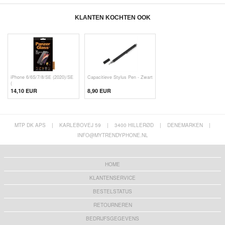
KLANTEN KOCHTEN OOK
iPhone 6/6S/7/8/SE (2020)/SE
Capacitieve Stylus Pen - Zwart
(
14,10 EUR
8,90 EUR
MTP DK APS
|
KARLEBOVEJ 59
|
3400 HILLERØD
|
DENEMARKEN
|
INFO@MYTRENDYPHONE.NL
HOME
KLANTENSERVICE
BESTELSTATUS
RETOURNEREN
BEDRIJFSGEGEVENS