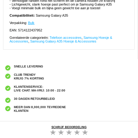
- Verhoogde randen rond het scherm en de camera houden ze krasvrij
- Lichtgewicht, slank hoesje past perfect om je Samsung Galaxy A35
- Voegt minimale bulk en bijna geen gewicht toe aan je toestel
Compatibiliteit:
Samsung Galaxy A35
Verpakking:
Bulk
EAN: 5714122437952
Gerelateerde categorieën:
Telefoon accessoires
,
Samsung Hoesje &
Accessories
,
Samsung Galaxy A35 Hoesje & Accessories
SNELLE LEVERING
CLUB TRENDY
KRIJG 7% KORTING
KLANTENSERVICE:
LIVE CHAT: MA-VRIJ: 10:00 - 22:00
30 DAGEN RETOURBELEID
MEER DAN 8,000,000 TEVREDENE
KLANTEN
SCHRIJF BEOORDELING