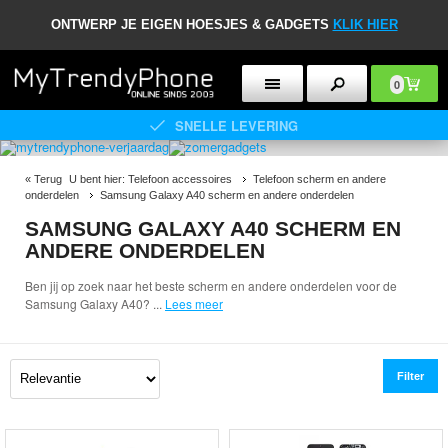
ONTWERP JE EIGEN HOESJES & GADGETS
KLIK HIER
0
SNELLE LEVERING
«
Terug
U bent hier:
Telefoon accessoires
Telefoon scherm en andere
onderdelen
Samsung Galaxy A40 scherm en andere onderdelen
SAMSUNG GALAXY A40 SCHERM EN
ANDERE ONDERDELEN
Ben jij op zoek naar het beste scherm en andere onderdelen voor de
Samsung Galaxy A40?
...
Lees meer
Filter