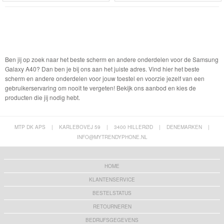
Ben jij op zoek naar het beste scherm en andere onderdelen voor de Samsung
Galaxy A40? Dan ben je bij ons aan het juiste adres. Vind hier het beste
scherm en andere onderdelen voor jouw toestel en voorzie jezelf van een
gebruikerservaring om nooit te vergeten! Bekijk ons aanbod en kies de
producten die jij nodig hebt.
MTP DK APS
|
KARLEBOVEJ 59
|
3400 HILLERØD
|
DENEMARKEN
|
INFO@MYTRENDYPHONE.NL
HOME
KLANTENSERVICE
BESTELSTATUS
RETOURNEREN
BEDRIJFSGEGEVENS