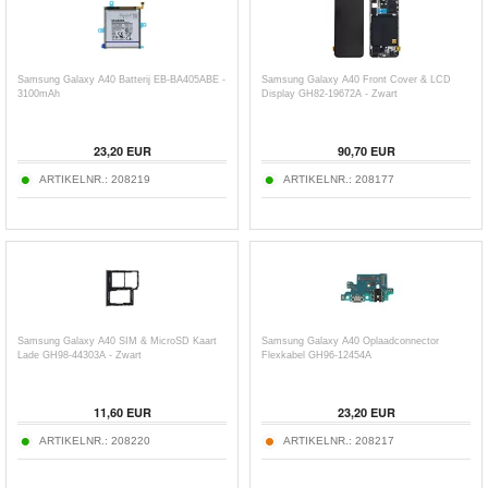
Samsung Galaxy A40 Batterij EB-BA405ABE -
Samsung Galaxy A40 Front Cover & LCD
3100mAh
Display GH82-19672A - Zwart
23,20
EUR
90,70
EUR
ARTIKELNR.:
208219
ARTIKELNR.:
208177
Samsung Galaxy A40 SIM & MicroSD Kaart
Samsung Galaxy A40 Oplaadconnector
Lade GH98-44303A - Zwart
Flexkabel GH96-12454A
11,60
EUR
23,20
EUR
ARTIKELNR.:
208220
ARTIKELNR.:
208217