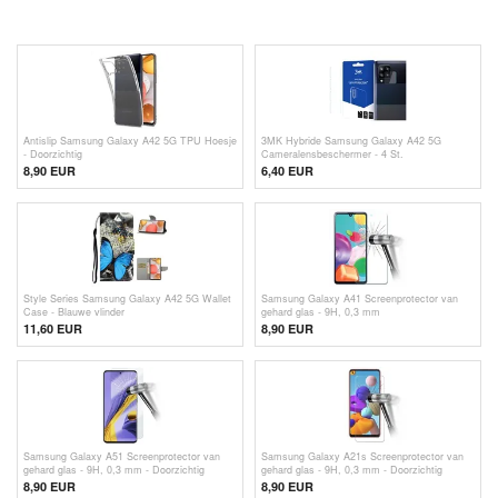
Antislip Samsung Galaxy A42 5G TPU Hoesje
3MK Hybride Samsung Galaxy A42 5G
- Doorzichtig
Cameralensbeschermer - 4 St.
8,90 EUR
6,40 EUR
Style Series Samsung Galaxy A42 5G Wallet
Samsung Galaxy A41 Screenprotector van
Case - Blauwe vlinder
gehard glas - 9H, 0,3 mm
11,60 EUR
8,90 EUR
Samsung Galaxy A51 Screenprotector van
Samsung Galaxy A21s Screenprotector van
gehard glas - 9H, 0,3 mm - Doorzichtig
gehard glas - 9H, 0,3 mm - Doorzichtig
8,90 EUR
8,90 EUR