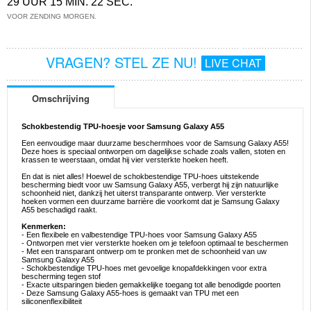
29 UUR 15 MIN. 22 SEC.
VOOR ZENDING MORGEN.
VRAGEN? STEL ZE NU!
LIVE CHAT
Omschrijving
Schokbestendig TPU-hoesje voor Samsung Galaxy A55
Een eenvoudige maar duurzame beschermhoes voor de Samsung Galaxy A55!
Deze hoes is speciaal ontworpen om dagelijkse schade zoals vallen, stoten en
krassen te weerstaan, omdat hij vier versterkte hoeken heeft.
En dat is niet alles! Hoewel de schokbestendige TPU-hoes uitstekende
bescherming biedt voor uw Samsung Galaxy A55, verbergt hij zijn natuurlijke
schoonheid niet, dankzij het uiterst transparante ontwerp. Vier versterkte
hoeken vormen een duurzame barrière die voorkomt dat je Samsung Galaxy
A55 beschadigd raakt.
Kenmerken:
- Een flexibele en valbestendige TPU-hoes voor Samsung Galaxy A55
- Ontworpen met vier versterkte hoeken om je telefoon optimaal te beschermen
- Met een transparant ontwerp om te pronken met de schoonheid van uw
Samsung Galaxy A55
- Schokbestendige TPU-hoes met gevoelige knopafdekkingen voor extra
bescherming tegen stof
- Exacte uitsparingen bieden gemakkelijke toegang tot alle benodigde poorten
- Deze Samsung Galaxy A55-hoes is gemaakt van TPU met een
siliconenflexibiliteit