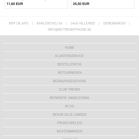
11,60 EUR
24,50 EUR
MTP DK APS
|
KARLEBOVEJ 59
|
3400 HILLERØD
|
DENEMARKEN
|
INFO@MYTRENDYPHONE.NL
HOME
KLANTENSERVICE
BESTELSTATUS
RETOURNEREN
BEDRIJFSGEGEVENS
CLUB TRENDY
REPARATIE HANDLEIDING
BLOG
BEKIJK ALLE LANDEN
PRIVACYBELEID
BESTEMMINGEN