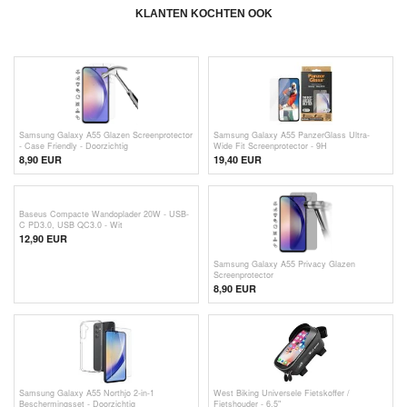
KLANTEN KOCHTEN OOK
Samsung Galaxy A55 Glazen Screenprotector
Samsung Galaxy A55 PanzerGlass Ultra-
- Case Friendly - Doorzichtig
Wide Fit Screenprotector - 9H
8,90 EUR
19,40 EUR
Baseus Compacte Wandoplader 20W - USB-
C PD3.0, USB QC3.0 - Wit
12,90
EUR
Samsung Galaxy A55 Privacy Glazen
Screenprotector
8,90 EUR
Samsung Galaxy A55 Northjo 2-in-1
West Biking Universele Fietskoffer /
Beschermingsset - Doorzichtig
Fietshouder - 6.5"