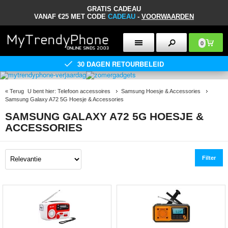
GRATIS CADEAU
VANAF €25 MET CODE
CADEAU
-
VOORWAARDEN
0
30 DAGEN RETOURBELEID
«
Terug
U bent hier:
Telefoon accessoires
Samsung Hoesje & Accessories
Samsung Galaxy A72 5G Hoesje & Accessories
SAMSUNG GALAXY A72 5G HOESJE &
ACCESSORIES
Filter