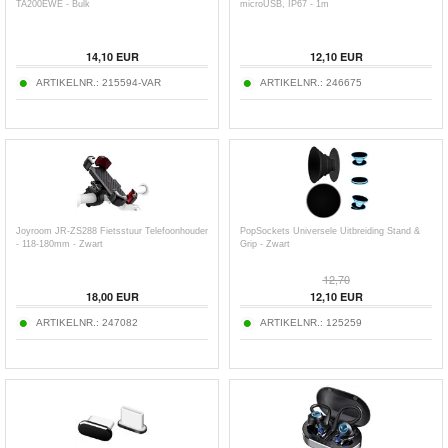
TA200EWE - Bulk
microUSB, IP67 - 1m
14,10
EUR
12,10
EUR
ARTIKELNR.:
215594-VAR
ARTIKELNR.:
246675
Joyroom JR-ZS288 Fietsstuur Telefoonhouder
PopSockets Universele Uitbreiding Stand &
- 118-180mm - Zwart
Grip - Zwart
12,70
18,00
EUR
12,10
EUR
ARTIKELNR.:
247082
ARTIKELNR.:
125259