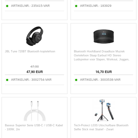
ARTIKELNR.:
235415-VAR
ARTIKELNR.:
183929
JBL Tune 720BT Bluetooth koptelefoon
Bluetooth Hoofdband Draadloze Muziek
Oortelefoon Slaap Earbud HD Stereo
Luidspreker voor Slapen, Workout, Joggen,
Yoga
47,90
47,90
EUR
16,70
EUR
ARTIKELNR.:
3002754-VAR
ARTIKELNR.:
3003538-VAR
Baseus Superior Serie USB-C / USB-C Kabel
Tech-Protect L03S Uitschuifbare Bluetooth
- 100W, 2m
Selfie Stick met Statief - Zwart