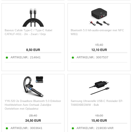
Baseus Cafule Type-C / Type-C Kabel
Bluetooth 5.0 hifi-audio-ontvanger met NFC
CATKLF-HG1 - 2m - Zwart / Grijs
WB11
15,40
8,50
EUR
12,10
EUR
ARTIKELNR.:
214641
ARTIKELNR.:
3007537
YYK-520 2e Draadloze Bluetooth 5.0 Enkeloor
Samsung Ultrasnelle USB-C Reislader EP-
Hoofdtelefoon Auto Oorhaak Zakelijke
TA800XBEGWW - Bulk
Oortelefoon met Oplaadetui
28,40
18,00
24,50
EUR
15,40
EUR
ARTIKELNR.:
3003641
ARTIKELNR.:
219030-VAR