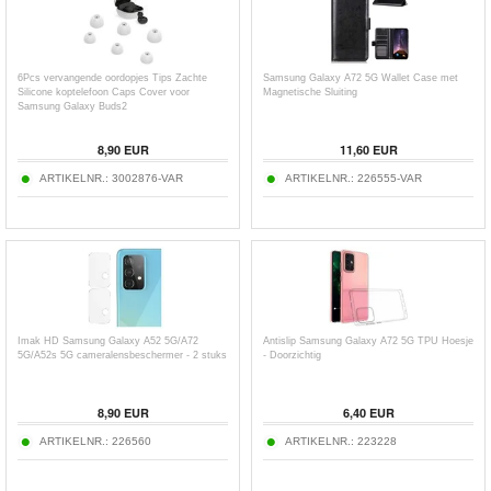
6Pcs vervangende oordopjes Tips Zachte
Samsung Galaxy A72 5G Wallet Case met
Silicone koptelefoon Caps Cover voor
Magnetische Sluiting
Samsung Galaxy Buds2
8,90
EUR
11,60
EUR
ARTIKELNR.:
3002876-VAR
ARTIKELNR.:
226555-VAR
Imak HD Samsung Galaxy A52 5G/A72
Antislip Samsung Galaxy A72 5G TPU Hoesje
5G/A52s 5G cameralensbeschermer - 2 stuks
- Doorzichtig
8,90
EUR
6,40
EUR
ARTIKELNR.:
226560
ARTIKELNR.:
223228