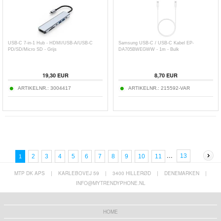
USB-C 7-in-1 Hub - HDMI/USB-A/USB-C
Samsung USB-C / USB-C Kabel EP-
PD/SD/Micro SD - Grijs
DA705BWEGWW - 1m - Bulk
19,30
EUR
8,70
EUR
ARTIKELNR.:
3004417
ARTIKELNR.:
215592-VAR
...
13
2
3
4
5
6
7
8
9
10
11
1
MTP DK APS
|
KARLEBOVEJ 59
|
3400 HILLERØD
|
DENEMARKEN
|
INFO@MYTRENDYPHONE.NL
HOME