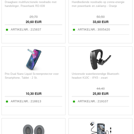
Draagbare multifunctionele noodradio met
Handbediende noodradio op zonne-energie
handslinger, Powerbank RD-639
met powerbank en zaklamp - Oranje
29,70
50,50
20,60
EUR
33,60
EUR
ARTIKELNR.:
215837
ARTIKELNR.:
3005420
Prio Dual Nano Liquid Screenprotector voor
Universele waterbestendige Bluetooth-
Smartphone, Tablet - 2 St.
headset K10C - IPX5 - zwart
44,40
10,30
EUR
25,80
EUR
ARTIKELNR.:
218813
ARTIKELNR.:
219107