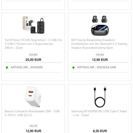
Tech-Protect PC3X6 Stopcontact - 3 USB-A &
M47 Earclip Botgeleiding Draadloze
3 USB-C Poorten met 3 Stopcontacten,
Hoofdtelefoon met Mic Bluetooth 5.3 Gaming
200cm - Zwart
Headset Ruisonderdrukking Sport
Hoofdtelefoon
24,50
15,40
25,00
EUR
12,90
EUR
ARTIKELNR.:
3009086
ARTIKELNR.:
3003918-VAR
Baseus Compacte Wandoplader 20W - USB-
Samsung EP-DG950CBE USB Type-C Kabel
C PD3.0, USB QC3.0
- 1.1m - Zwart
16,70
12,90
EUR
8,20
EUR