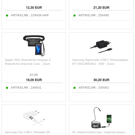
12,30
EUR
21,20
EUR
ARTIKELNR.:
229438-VAR
ARTIKELNR.:
256490
Spigen A621 Waterdichte Heuptas &
Samsung Supersnelle USB-C Stroomadapter
Waterdichte Drijvende Case - Zwart
EP-T4511XBEGEU - 45W - Zwart
21,90
18,00
EUR
30,20
EUR
ARTIKELNR.:
246631
ARTIKELNR.:
245061
Samsung Fast USB-C Reislader EP-
PC Android Endoscoop / Inspectiecamera -