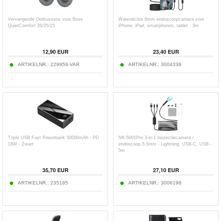
Vervangende Oorkussens voor Bose
Waterdichte 8mm endoscoopcamera voor
QuietComfort 35/25/15
iPhone, iPad, smartphones, tablet - 3m
12,90
EUR
23,40
EUR
ARTIKELNR.:
229959-VAR
ARTIKELNR.:
3004338
Triple USB Fast Powerbank 50000mAh - PD
NK-5001Pro 3-in-1 inspectiecamera /
18W - Zwart
endoscoop 5.5mm - Lightning, USB-C, USB -
5m
35,70
EUR
27,10
EUR
ARTIKELNR.:
235185
ARTIKELNR.:
3006196