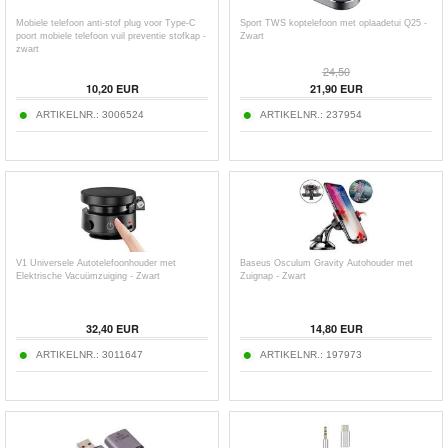
Mobiele telefoon anti-stof plug voor Type-C
Sport TWS koptelefoon met oplaadetui Q25 -
poort mobiele telefoon vuil preventie stofkap -
Zwart
zwart
24,50
10,20
EUR
21,90
EUR
ARTIKELNR.:
3006524
ARTIKELNR.:
237954
V1 Universele Autotelefoonhouder met
Baseus Osculum Gravity Autohouder met
Elektrische Vacuümzuiging - Zwart
Zuignap - Zwart
32,40
EUR
14,80
EUR
ARTIKELNR.:
3011647
ARTIKELNR.:
197973