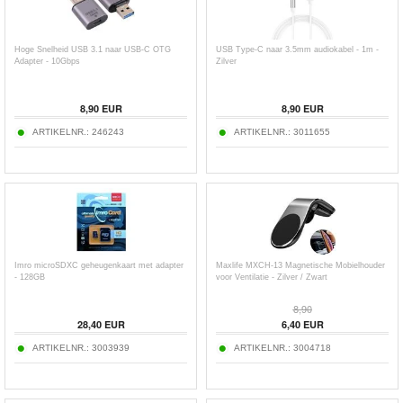
Hoge Snelheid USB 3.1 naar USB-C OTG
USB Type-C naar 3.5mm audiokabel - 1m -
Adapter - 10Gbps
Zilver
8,90
EUR
8,90
EUR
ARTIKELNR.:
246243
ARTIKELNR.:
3011655
Imro microSDXC geheugenkaart met adapter
Maxlife MXCH-13 Magnetische Mobielhouder
- 128GB
voor Ventilatie - Zilver / Zwart
8,90
28,40
EUR
6,40
EUR
ARTIKELNR.:
3003939
ARTIKELNR.:
3004718