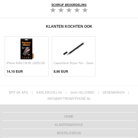
SCHRIJF BEOORDELING
KLANTEN KOCHTEN OOK
iPhone 6/6S/7/8/SE (2020)/SE
Capacitieve Stylus Pen - Zwart
(
14,10 EUR
8,90 EUR
MTP DK APS
|
KARLEBOVEJ 59
|
3400 HILLERØD
|
DENEMARKEN
|
INFO@MYTRENDYPHONE.NL
HOME
KLANTENSERVICE
BESTELSTATUS