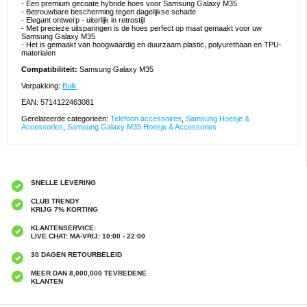
- Een premium gecoate hybride hoes voor Samsung Galaxy M35
- Betrouwbare bescherming tegen dagelijkse schade
- Elegant ontwerp - uiterlijk in retrostijl
- Met precieze uitsparingen is de hoes perfect op maat gemaakt voor uw
Samsung Galaxy M35
- Het is gemaakt van hoogwaardig en duurzaam plastic, polyurethaan en TPU-
materialen
Compatibiliteit:
Samsung Galaxy M35
Verpakking:
Bulk
EAN: 5714122463081
Gerelateerde categorieën:
Telefoon accessoires
,
Samsung Hoesje &
Accessories
,
Samsung Galaxy M35 Hoesje & Accessories
SNELLE LEVERING
CLUB TRENDY
KRIJG 7% KORTING
KLANTENSERVICE:
LIVE CHAT: MA-VRIJ: 10:00 - 22:00
30 DAGEN RETOURBELEID
MEER DAN 8,000,000 TEVREDENE
KLANTEN