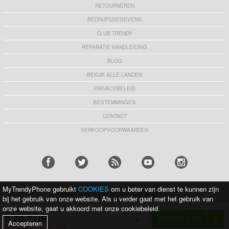
RETOURNEREN
BEDRIJFSGEGEVENS
CLUB TRENDY
REPARATIE HANDLEIDING
BLOG
BEKIJK ALLE LANDEN
PRIVACYBELEID
BESTEMMINGEN
CONTACT
VERKOOPVOORWAARDEN
MyTrendyPhone gebruikt
COOKIES
om u beter van dienst te kunnen zijn
MET TROTS STEUNEN WIJ:
bij het gebruik van onze website. Als u verder gaat met het gebruik van
onze website, gaat u akkoord met onze cookiebeleid.
Aanbevolen prijs
11,60 EUR
0,70 EUR
KRIJG 10% KORTING
Accepteren
U bespaart
10,90 EUR