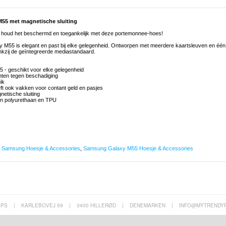
55 met magnetische sluiting
- houd het beschermd en toegankelijk met deze portemonnee-hoes!
M55 is elegant en past bij elke gelegenheid. Ontworpen met meerdere kaartsleuven en één
nkzij de geïntegreerde mediastandaard.
- geschikt voor elke gelegenheid
ten tegen beschadiging
ik
 ook vakken voor contant geld en pasjes
netische sluiting
an polyurethaan en TPU
,
Samsung Hoesje & Accessories
,
Samsung Galaxy M55 Hoesje & Accessories
APS
|
KARLEBOVEJ 59
|
3400 HILLERØD
|
DENEMARKEN
|
INFO@MYTRENDY