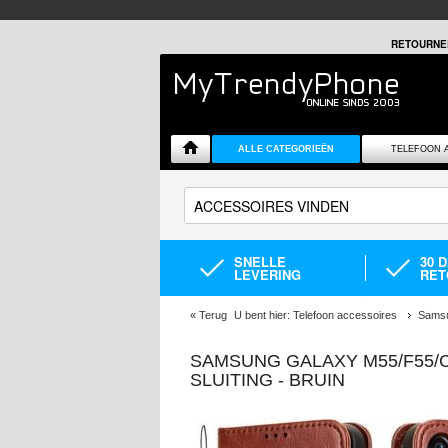
RETOURNE
ALLE CATEGORIEËN
TELEFOON 
SNELLE
30 
LEVERING
RET
«
Terug
U bent hier:
Telefoon accessoires
Samsu
SAMSUNG GALAXY M55/F55
SLUITING - BRUIN