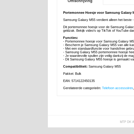
Omschrijving
Portemonnee Hoesje voor Samsung Galaxy M
Samsung Galaxy M55 verdient alleen het beste 
Dit portemonnee hoesje voor de Samsung Galaxy 
geldzak. Bekijk video's op TikTok of YouTube da
Functies:
- Portemonnee hoesje voor Samsung Galaxy M55 
- Bescherm je Samsung Galaxy M55 van alle kan
- Met een standaardfunctie voor handsfree gebru
- Samsung Galaxy M55 portemonnee hoesje heeft
- Je waardevolle spullen zijn veilig dankzij de mag
- Dit Samsung Galaxy M55 hoesje is gemaakt v
Compatibiliteit:
Samsung Galaxy M55
Pakket: Bulk
EAN: 5714122450135
Gerelateerde categorieën:
Telefoon accessoires
MTP DK 