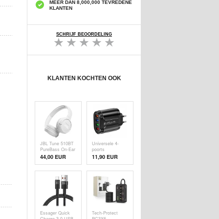
MEER DAN 8,000,000 TEVREDENE
KLANTEN
SCHRIJF BEOORDELING
KLANTEN KOCHTEN OOK
JBL Tune 510BT
Universele 4-
PureBass On-Ear
poorts
Draadloze
snelladende
44,00 EUR
11,90
EUR
Koptelefoon - Wit
USB-
lichtnetadapter -
48W - zwart
Essager Quick
Tech-Protect
Charge 3.0 USB-
PC3X6