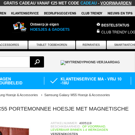
GRATIS CADEAU
VANAF €25 MET CODE
CADEAU
-
VOORWAARDEN
REN
KLANTENSERVICE
BEDRIJFSGEGEVENS
CLUB TRENDY
NIEUWS EN TIPS
Ontwerp je eigen
BESTELSTATUS
HOESJES & GADGETS
CLUB TRENDY LOG
ACCESSOIRES
TABLET TOEBEHOREN
REPARATIES
SMARTWATCH
DAGEN
KLANTENSERVICE MA - VRIJ 10
OURBELEID
-18U
ng Hoesje & Accessories
Samsung Galaxy M55 Hoesje & Accessories
/C55 PORTEMONNEE HOESJE MET MAGNETISCHE
ARTIKELNUMMER:
4005119
BESCHIKBAARHEID:
OP VOORRAAD.
LEVERBAAR BINNEN 1-4 WERKDAGEN
VERZENDKOSTEN