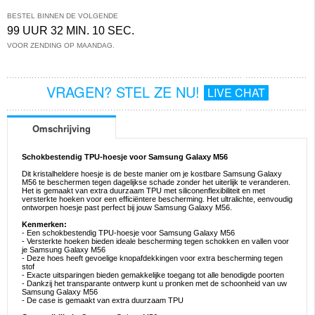
BESTEL BINNEN DE VOLGENDE
99 UUR 32 MIN. 09 SEC.
VOOR ZENDING OP MAANDAG.
VRAGEN? STEL ZE NU!
LIVE CHAT
Omschrijving
Schokbestendig TPU-hoesje voor Samsung Galaxy M56
Dit kristalheldere hoesje is de beste manier om je kostbare Samsung Galaxy
M56 te beschermen tegen dagelijkse schade zonder het uiterlijk te veranderen.
Het is gemaakt van extra duurzaam TPU met siliconenflexibiliteit en met
versterkte hoeken voor een efficiëntere bescherming. Het ultralichte, eenvoudig
ontworpen hoesje past perfect bij jouw Samsung Galaxy M56.
Kenmerken:
- Een schokbestendig TPU-hoesje voor Samsung Galaxy M56
- Versterkte hoeken bieden ideale bescherming tegen schokken en vallen voor
je Samsung Galaxy M56
- Deze hoes heeft gevoelige knopafdekkingen voor extra bescherming tegen
stof
- Exacte uitsparingen bieden gemakkelijke toegang tot alle benodigde poorten
- Dankzij het transparante ontwerp kunt u pronken met de schoonheid van uw
Samsung Galaxy M56
- De case is gemaakt van extra duurzaam TPU