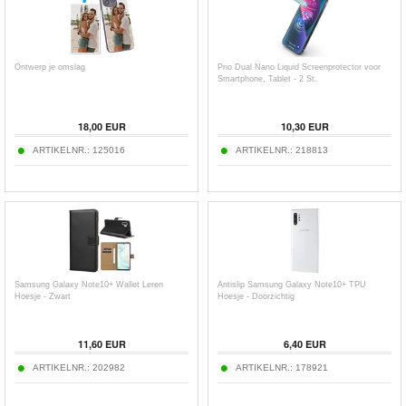
Ontwerp je omslag
Prio Dual Nano Liquid Screenprotector voor
Smartphone, Tablet - 2 St.
18,00
EUR
10,30
EUR
ARTIKELNR.:
125016
ARTIKELNR.:
218813
Samsung Galaxy Note10+ Wallet Leren
Antislip Samsung Galaxy Note10+ TPU
Hoesje - Zwart
Hoesje - Doorzichtig
11,60
EUR
6,40
EUR
ARTIKELNR.:
202982
ARTIKELNR.:
178921