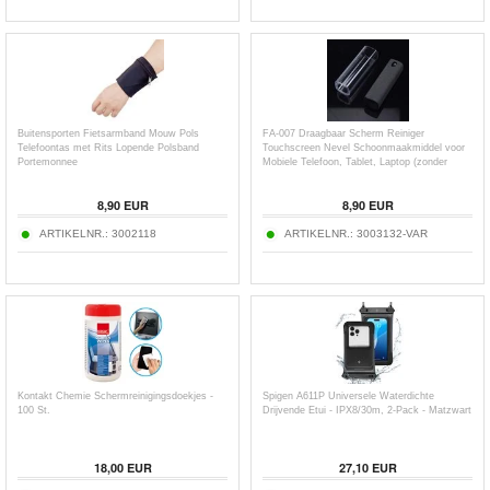
Buitensporten Fietsarmband Mouw Pols
FA-007 Draagbaar Scherm Reiniger
Telefoontas met Rits Lopende Polsband
Touchscreen Nevel Schoonmaakmiddel voor
Portemonnee
Mobiele Telefoon, Tablet, Laptop (zonder
vloeistof)
8,90
EUR
8,90
EUR
ARTIKELNR.:
3002118
ARTIKELNR.:
3003132-VAR
Kontakt Chemie Schermreinigingsdoekjes -
Spigen A611P Universele Waterdichte
100 St.
Drijvende Etui - IPX8/30m, 2-Pack - Matzwart
18,00
EUR
27,10
EUR