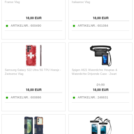
Franse Vlag
Italiaanse Vlag
18,00
EUR
18,00
EUR
ARTIKELNR.:
600490
ARTIKELNR.:
601084
Samsung Galaxy S22 Ultra 5G TPU Hoesje -
Spigen A621 Waterdichte Heuptas &
Zwitserse Vlag
Waterdichte Drijvende Case - Zwart
21,90
18,00
EUR
18,00
EUR
ARTIKELNR.:
600886
ARTIKELNR.:
246631