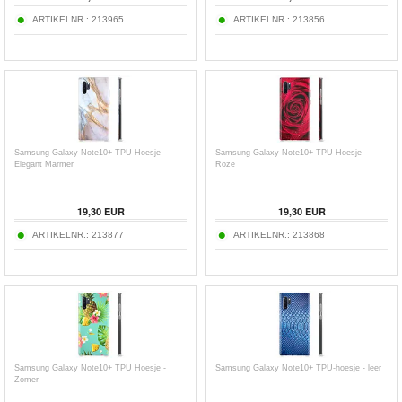
ARTIKELNR.:
213965
ARTIKELNR.:
213856
Samsung Galaxy Note10+ TPU Hoesje -
Samsung Galaxy Note10+ TPU Hoesje -
Elegant Marmer
Roze
19,30
EUR
19,30
EUR
ARTIKELNR.:
213877
ARTIKELNR.:
213868
Samsung Galaxy Note10+ TPU Hoesje -
Samsung Galaxy Note10+ TPU-hoesje - leer
Zomer