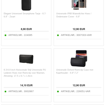
Elegant Universeel Smartphone Tasje - 6.7-
Universele IP68 Waterdichte Hoes /
6.9" - Zwart
Onderwater Cover - 6.9"
8,90
EUR
12,90
EUR
ARTIKELNR.:
224085
ARTIKELNR.:
3007303-VAR
6.3-6.9 inch Horizontale Stijl Universele PU
Universele Oxford Riemclip Case met
Lederen Hoes met Riemclip voor Mannen,
Kaarthouder - 6.9"-7.2"
Afmeting: 17.5 x 8.7 x 1.8cm
14,10
EUR
12,90
EUR
ARTIKELNR.:
3002867
ARTIKELNR.:
226051-VAR