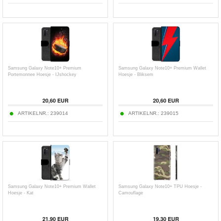
Samsung Galaxy Note10+ Premium
Samsung Galaxy Note10+ Premium Wallet
Portemonnee Hoesje - IJshockey
Hoesje - Bliksem
20,60
EUR
20,60
EUR
ARTIKELNR.:
239014
ARTIKELNR.:
239015
Samsung Galaxy Note10+ Premium Wallet
Samsung Galaxy Note10+ TPU Hoesje -
Hoesje - Kat
Camouflage
21,90
EUR
19,30
EUR