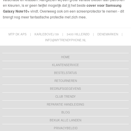
en kleuren, is er geen twijfel mogelijk dat jij het beste
cover voor Samsung
Galaxy Note10+
vindt. Overweeg ook om een screenprotector te nemen - dit
brengt nog meer fantastische protectie met zich mee.
MTP DK APS
|
KARLEBOVEJ 59
|
3400 HILLERØD
|
DENEMARKEN
|
INFO@MYTRENDYPHONE.NL
HOME
KLANTENSERVICE
BESTELSTATUS
RETOURNEREN
BEDRIJFSGEGEVENS
CLUB TRENDY
REPARATIE HANDLEIDING
BLOG
BEKIJK ALLE LANDEN
PRIVACYBELEID