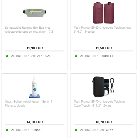
Lichtgewicht Running Belt Bag met
Tech-Protect SM65 Universele Telefoonhoes -
reflecterende strip en ritsvakken - 7.2"
6"-6.9" - Moerbei
12,90
EUR
12,50
EUR
ARTIKELNR.:
3012152-VAR
ARTIKELNR.:
2008141
Qnect Schermreinigingsset - Spray &
Tech-Protect SM70 Universele Telefoon
Microvezeldoek
Case/Pouch - 6"-7.2" - Zwart
14,10
EUR
18,70
EUR
ARTIKELNR.:
218563
ARTIKELNR.:
3014855