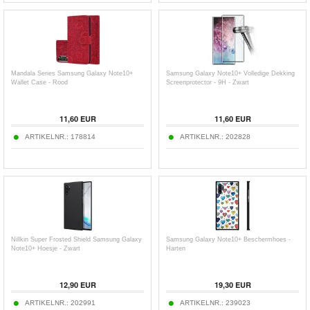
Mandala Series Samsung Galaxy Note10+
Samsung Galaxy Note10+ Volledige Dekking
Wallet Case - Rood
Screenprotector - 9H - Zwart
11,60
EUR
11,60
EUR
ARTIKELNR.:
178814
ARTIKELNR.:
202828
Nillkin Super Frosted Shield Samsung Galaxy
Samsung Galaxy Note10+ Beschermhoes -
Note10+ Hoesje - Zwart
Harten
12,90
EUR
19,30
EUR
ARTIKELNR.:
202991
ARTIKELNR.:
239023