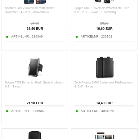
Shellbox Gen.2 universele waterdichte
Spigen A601 Universele Waterdichte Hoes -
duikkoffer - 4,7-6,8" - donkerblauw
6.8" - 2 St. - Zwart / Doorzichtig
34,90
20,60
33,50
EUR
16,60
EUR
ARTIKELNR.:
229349
ARTIKELNR.:
235192
Spigen A703 Dynamic Shield Sport Armband -
Tech-Protect SM65 Universele Telefoonhoes -
6.9" - Zwart
6"-6.9" - Zwart
21,90
EUR
14,40
EUR
ARTIKELNR.:
3006582
ARTIKELNR.:
3004860