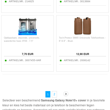
ARTIKELNR.:
214625
ARTIKELNR.:
3013684
Opblaasbare, drijvende, universele,
Tech-Protect SM65 Universele Telefoonhoes -
waterdichte hoes IPX8 - 7.5"
6"-6.9" - Bruin
7,70
EUR
12,90
EUR
ARTIKELNR.:
3007455-VAR
ARTIKELNR.:
2008142
2
1
Selecteer een beschermend
Samsung Galaxy Note10+ cover
in je favoriete
kleur en kies het beste materiaal om je telefoon te beschermen tegen
valschade en krassen. Aangezien wij een grote variatie bieden aan patronen