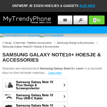
ONTWERP JE EIGEN HOESJES & GADGETS
KLIK HIER
0
30 DAGEN RETOURBELEID
«
Terug
U bent hier:
Telefoon accessoires
Samsung Hoesje & Accessories
Samsung Galaxy Note10+ Hoesje & Accessories
SAMSUNG GALAXY NOTE10+ HOESJE &
ACCESSORIES
Selecteer een beschermend
Samsung Galaxy Note10+ cover
in je favoriete
kleur en kies het beste materiaal
...
Lees meer
Samsung Galaxy Note 10
Plus Hoesje &
Screenprotector
Samsung Galaxy Note 10
Plus USB-C Kabel
Samsung Galaxy Note 10