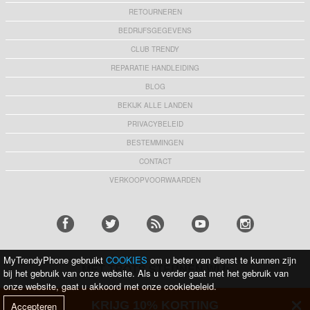
RETOURNEREN
BEDRIJFSGEGEVENS
CLUB TRENDY
REPARATIE HANDLEIDING
BLOG
BEKIJK ALLE LANDEN
PRIVACYBELEID
BESTEMMINGEN
CONTACT
VERKOOPVOORWAARDEN
MyTrendyPhone gebruikt
COOKIES
om u beter van dienst te kunnen zijn
MET TROTS STEUNEN WIJ:
bij het gebruik van onze website. Als u verder gaat met het gebruik van
onze website, gaat u akkoord met onze cookiebeleid.
KRIJG 10% KORTING
Accepteren