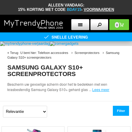
ALLEEN VANDAAG:
15% KORTING MET CODE
BDAY15
-
VOORWAARDEN
0
SNELLE LEVERING
«
Terug
U bent hier:
Telefoon accessoires
Screenprotectors
Samsung
Galaxy S10+ screenprotectors
SAMSUNG GALAXY S10+
SCREENPROTECTORS
Bescherm uw gevoelige scherm door het te bedekken met een
krasbestendig Samsung Galaxy S10+ gehard glas
...
Lees meer
Filter