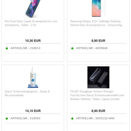
Prio Dual Nano Liquid Screenprotector voor
Samsung Galaxy S10+ Volledige Dekking
Smartphone, Tablet - 2 St.
Gehard Glas Screenprotector - Doorzichtig
10,30
EUR
8,90
EUR
ARTIKELNR.:
218813
ARTIKELNR.:
4005848
Qnect Schermreinigingsset - Spray &
FA-007 Draagbaar Scherm Reiniger
Microvezeldoek
Touchscreen Nevel Schoonmaakmiddel voor
Mobiele Telefoon, Tablet, Laptop (zonder
vloeistof)
14,10
EUR
8,90
EUR
ARTIKELNR.:
218563
ARTIKELNR.:
3003132-VAR