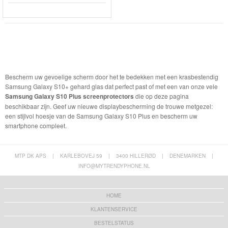
Bescherm uw gevoelige scherm door het te bedekken met een krasbestendig
Samsung Galaxy S10+ gehard glas dat perfect past of met een van onze vele
Samsung Galaxy S10 Plus screenprotectors
die op deze pagina
beschikbaar zijn. Geef uw nieuwe displaybescherming de trouwe metgezel:
een stijlvol hoesje van de Samsung Galaxy S10 Plus en bescherm uw
smartphone compleet.
MTP DK APS
|
KARLEBOVEJ 59
|
3400 HILLERØD
|
DENEMARKEN
|
INFO@MYTRENDYPHONE.NL
HOME
KLANTENSERVICE
BESTELSTATUS