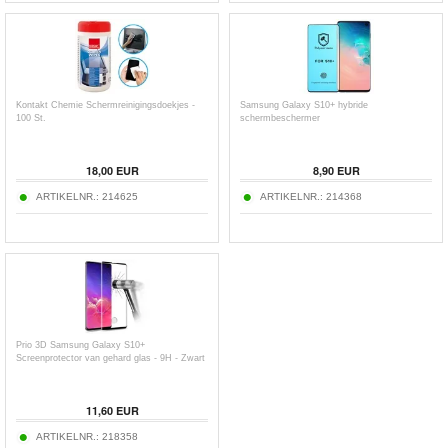
Kontakt Chemie Schermreinigingsdoekjes -
Samsung Galaxy S10+ hybride
100 St.
schermbeschermer
18,00
EUR
8,90
EUR
ARTIKELNR.:
214625
ARTIKELNR.:
214368
Prio 3D Samsung Galaxy S10+
Screenprotector van gehard glas - 9H - Zwart
11,60
EUR
ARTIKELNR.:
218358