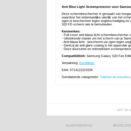
Anti Blue Light Screenprotector voor Samsu
Deze schermbeschermer is gemaakt van hoogwaar
waardoor het onberispelijke uiterlijk van het sc
ogen te beschermen tegen oogbeschadiging en vi
S20 FE-scherm niet te beïnvloeden.
Kenmerken:
- Full-cover anti-blauw licht schermbescherme
- Uitstekende manier om het scherm van je Sa
- Anti-blauw licht - beschermt uw ogen tegen oo
- Dankzij de anti-glare coating is het oppervlak 
- Deze duurzame en onbreekbare screenprotect
Compatibiliteit:
Samsung Galaxy S20 Fan Editi
Verpakking:
Euroblister
EAN: 5714122223326
Gerelateerde categorieën:
Telefoon accessoires
MTP DK 
KLANTENSERVICE
BESTELSTA