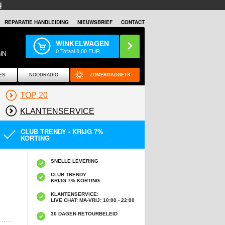
N
REPARATIE HANDLEIDING
NIEUWSBRIEF
CONTACT
WINKELWAGEN
0
Totaal
0,00
EUR
IN
ES
NOODRADIO
ZOMERGADGETS
TOP 20
KLANTENSERVICE
CLUB TRENDY - KRIJG 7%
KORTING
SNELLE LEVERING
CLUB TRENDY
KRIJG 7% KORTING
KLANTENSERVICE:
LIVE CHAT: MA-VRIJ: 10:00 - 22:00
30 DAGEN RETOURBELEID