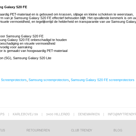
ng Galaxy S20 FE
dig PET-materiaal en is gebouwd om krassen, slijtage en kleine schokken te weerstaan,
herm van je Samsung Galaxy S20 FE effectief behouden blijft. Het opvallende kenmerk is om u
suele vermoeidheid, en tegelijkertijd de helderheid en transparantie van uw Samsung Galax
r voor Samsung Galaxy S20 FE
msung Galaxy S20 FE onbeschadigd te houden
gbeschadiging en visuele vermoeidheid
gevoelig voor aanraking
or is gemaakt van hoogwaardig PET-materiaal
on (5G), Samsung Galaxy S20 Lite
,
Screenprotectors
,
Samsung screenprotectors
,
Samsung Galaxy S20 FE screenprotectors
APS
|
KARLEBOVEJ 59
|
3400 HILLERØD
|
DENEMARKEN
|
INFO@MYTRENDY
TUS
RETOURNEREN
CLUB TRENDY
BLOG