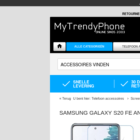
RETOURNE
ALLE CATEGORIEËN
TELEFOON 
SNELLE
30 
LEVERING
RET
«
Terug
U bent hier:
Telefoon accessoires
Scree
SAMSUNG GALAXY S20 FE AN