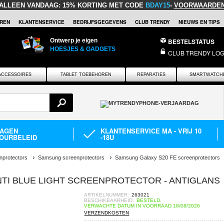
ALLEEN VANDAAG:
15% KORTING MET CODE
BDAY15
-
VOORWAARDE
REN
KLANTENSERVICE
BEDRIJFSGEGEVENS
CLUB TRENDY
NIEUWS EN TIPS
Ontwerp je eigen
BESTELSTATUS
HOESJES & GADGETS
CLUB TRENDY LOG
ACCESSOIRES
TABLET TOEBEHOREN
REPARATIES
SMARTWATCH
DAGEN
KLANTENSERVICE MA - VRIJ 10
OURBELEID
-18U
nprotectors
Samsung screenprotectors
Samsung Galaxy S20 FE screenprotectors
TI BLUE LIGHT SCREENPROTECTOR - ANTIGLANS
ARTIKELNUMMER:
263021
BESCHIKBAARHEID:
BESTELD.
VERWACHTE DATUM IN VOORRAAD 18/08/2026
VERZENDKOSTEN