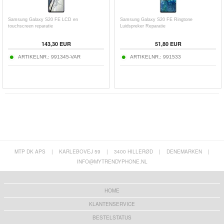
Samsung Galaxy S20 FE LCD en
Samsung Galaxy S20 FE Ringtone
touchscreen reparatie
Luidspreker Reparatie
143,30 EUR
51,80 EUR
ARTIKELNR.:
991345-VAR
ARTIKELNR.:
991533
MTP DK APS
|
KARLEBOVEJ 59
|
3400 HILLERØD
|
DENEMARKEN
|
INFO@MYTRENDYPHONE.NL
HOME
KLANTENSERVICE
BESTELSTATUS