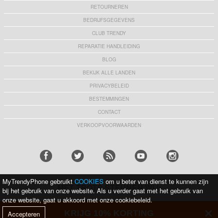
RETOURNEREN
BEDRIJFSGEGEVENS
CLUB TRENDY
REPARATIE HANDLEIDING
BLOG
BEKIJK ALLE LANDEN
PRIVACYBELEID
BESTEMMINGEN
CONTACT
VERKOOPVOORWAARDEN
MyTrendyPhone gebruikt
COOKIES
om u beter van dienst te kunnen zijn
MET TROTS STEUNEN WIJ:
bij het gebruik van onze website. Als u verder gaat met het gebruik van
onze website, gaat u akkoord met onze cookiebeleid.
KRIJG 10% KORTING
Accepteren