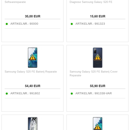
Softwarereparatie
Diagnose Samsung Galaxy S20 FE
35,00 EUR
15,60 EUR
ARTIKELNR.:
90000
ARTIKELNR.:
991323
Samsung Galaxy S20 FE Batterij Reparatie
Samsung Galaxy S20 FE Batterij Cover
Reparatie
54,40 EUR
55,90 EUR
ARTIKELNR.:
991802
ARTIKELNR.:
991338-VAR