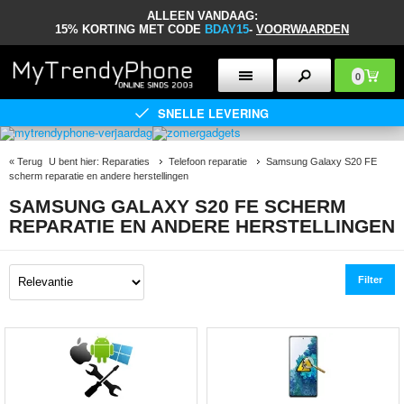
ALLEEN VANDAAG:
15% KORTING MET CODE
BDAY15
-
VOORWAARDEN
0
SNELLE LEVERING
«
Terug
U bent hier:
Reparaties
Telefoon reparatie
Samsung Galaxy S20 FE
scherm reparatie en andere herstellingen
SAMSUNG GALAXY S20 FE SCHERM
REPARATIE EN ANDERE HERSTELLINGEN
Filter