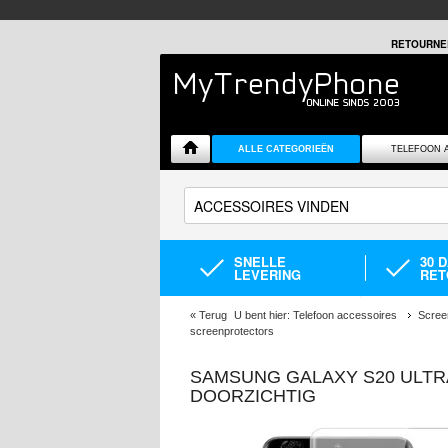
RETOURNE
ALLE CATEGORIEËN
TELEFOON 
SNELLE
30 
LEVERING
RET
«
Terug
U bent hier:
Telefoon accessoires
Scree
screenprotectors
SAMSUNG GALAXY S20 ULTR
DOORZICHTIG