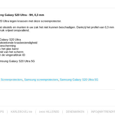
ng Galaxy S20 Ultra - 9H, 0,3 mm
0 Ultra tegen krassen met deze screenprotector.
t sleutels en munten in uw zak het niet kunnen beschadigen. Dankzij het profiel van 0,3 mm
ruik vrijwel onopvallend.
Galaxy S20 Ultra
uitstekende krasbestendigheid
 bescherming
s het glas barst
heid van het scherm
an de vingerafdruk-ID
msung Galaxy S20 Ultra 5G
,
Screenprotectors
,
Samsung screenprotectors
,
Samsung Galaxy S20 Ultra 5G
APS
|
KARLEBOVEJ 59
|
3400 HILLERØD
|
DENEMARKEN
|
INFO@MYTRENDY