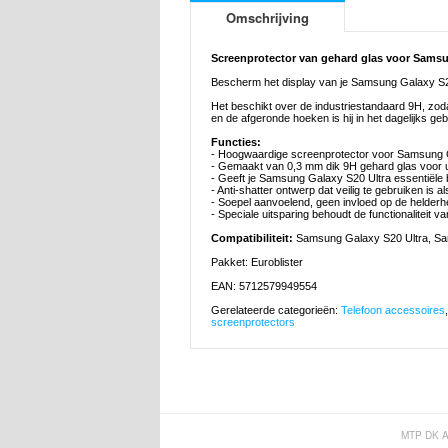
Omschrijving
Screenprotector van gehard glas voor Samsu
Bescherm het display van je Samsung Galaxy S2
Het beschikt over de industriestandaard 9H, zoda
en de afgeronde hoeken is hij in het dagelijks geb
Functies:
- Hoogwaardige screenprotector voor Samsung 
- Gemaakt van 0,3 mm dik 9H gehard glas voor 
- Geeft je Samsung Galaxy S20 Ultra essentiële
- Anti-shatter ontwerp dat veilig te gebruiken is al
- Soepel aanvoelend, geen invloed op de helder
- Speciale uitsparing behoudt de functionaliteit v
Compatibiliteit:
Samsung Galaxy S20 Ultra, Sa
Pakket: Euroblister
EAN: 5712579949554
Gerelateerde categorieën:
Telefoon accessoires
screenprotectors
MTP DK 