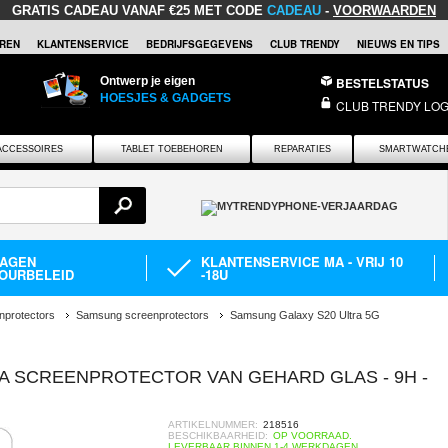
GRATIS CADEAU
VANAF €25 MET CODE
CADEAU
-
VOORWAARDEN
REN
KLANTENSERVICE
BEDRIJFSGEGEVENS
CLUB TRENDY
NIEUWS EN TIPS
Ontwerp je eigen
BESTELSTATUS
HOESJES & GADGETS
CLUB TRENDY LOG
ACCESSOIRES
TABLET TOEBEHOREN
REPARATIES
SMARTWATCH
DAGEN
KLANTENSERVICE MA - VRIJ 10
OURBELEID
-18U
nprotectors
Samsung screenprotectors
Samsung Galaxy S20 Ultra 5G
A SCREENPROTECTOR VAN GEHARD GLAS - 9H -
ARTIKELNUMMER:
218516
BESCHIKBAARHEID:
OP VOORRAAD.
LEVERBAAR BINNEN 1-4 WERKDAGEN