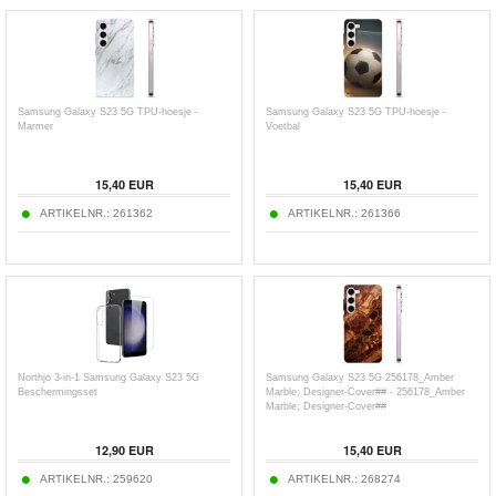
Samsung Galaxy S23 5G TPU-hoesje -
Samsung Galaxy S23 5G TPU-hoesje -
Marmer
Voetbal
15,40
EUR
15,40
EUR
ARTIKELNR.:
261362
ARTIKELNR.:
261366
Northjo 3-in-1 Samsung Galaxy S23 5G
Samsung Galaxy S23 5G 256178_Amber
Beschermingsset
Marble; Designer-Cover## - 256178_Amber
Marble; Designer-Cover##
12,90
EUR
15,40
EUR
ARTIKELNR.:
259620
ARTIKELNR.:
268274