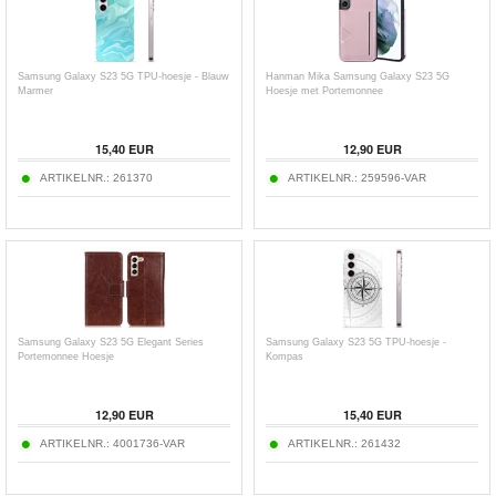
Samsung Galaxy S23 5G TPU-hoesje - Blauw
Hanman Mika Samsung Galaxy S23 5G
Marmer
Hoesje met Portemonnee
15,40
EUR
12,90
EUR
ARTIKELNR.:
261370
ARTIKELNR.:
259596-VAR
Samsung Galaxy S23 5G Elegant Series
Samsung Galaxy S23 5G TPU-hoesje -
Portemonnee Hoesje
Kompas
12,90
EUR
15,40
EUR
ARTIKELNR.:
4001736-VAR
ARTIKELNR.:
261432