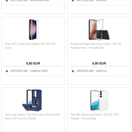
ARTIKELNR.:
4000968-VAR
ARTIKELNR.:
246343
Imak UX-5 Samsung Galaxy S23 5G TPU
Krasbestendige Samsung Galaxy S23 5G
Case
hybride hoes - Kristalhelder
8,80
EUR
8,90
EUR
ARTIKELNR.:
248814-VAR
ARTIKELNR.:
246214
Samsung Galaxy S23 5G Rotary Ring Hybrid
Anti-Slip Samsung Galaxy S23 5G TPU
Case with Camera Shield
Hoesje - Doorzichtig