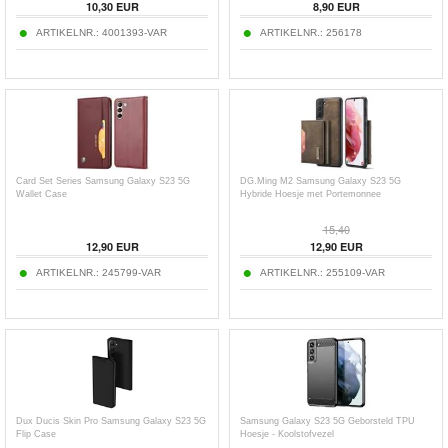
10,30
EUR
8,90
EUR
ARTIKELNR.:
4001393-VAR
ARTIKELNR.:
256178
Card Set Series Samsung Galaxy S23 5G
DG.Ming M2 Samsung Galaxy S23 5G
Wallet Case
Hybride Hoesje met Portemonnee
15,40
12,90
EUR
12,90
EUR
ARTIKELNR.:
245799-VAR
ARTIKELNR.:
255109-VAR
Dux Ducis Skin Pro Samsung Galaxy S23 5G
Samsung Galaxy S23 5G Geborsteld TPU
Flip Case
Hoesje - Koolstofvezel