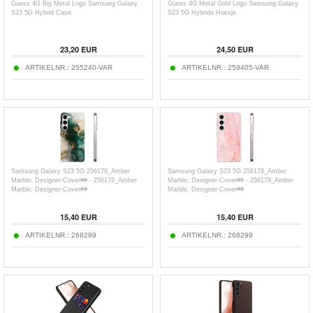
Guess 4G Big Metal Logo Samsung Galaxy
Guess 4G Metal Gold Logo Samsung Galaxy
S23 5G Hybrid Case
S23 5G Hybride Hoesje
23,20
EUR
24,50
EUR
ARTIKELNR.:
255240-VAR
ARTIKELNR.:
259405-VAR
Samsung Galaxy S23 5G 256178_Amber
Samsung Galaxy S23 5G 256178_Amber
Marble; Designer-Cover## - 256178_Amber
Marble; Designer-Cover## - 256178_Amber
Marble; Designer-Cover##
Marble; Designer-Cover##
15,40
EUR
15,40
EUR
ARTIKELNR.:
268289
ARTIKELNR.:
268299