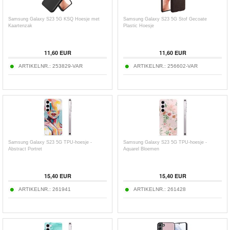
Samsung Galaxy S23 5G KSQ Hoesje met
Samsung Galaxy S23 5G Stof Gecoate
Kaartenzak
Plastic Hoesje
11,60
EUR
11,60
EUR
ARTIKELNR.:
253829-VAR
ARTIKELNR.:
256602-VAR
Samsung Galaxy S23 5G TPU-hoesje -
Samsung Galaxy S23 5G TPU-hoesje -
Abstract Portret
Aquarel Bloemen
15,40
EUR
15,40
EUR
ARTIKELNR.:
261941
ARTIKELNR.:
261428