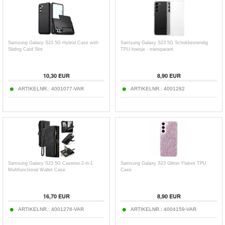
Samsung Galaxy S23 5G Hybrid Case with
Samsung Galaxy S23 5G Schokbestendig
Sliding Card Slot
TPU-hoesje - transparant
10,30
EUR
8,90
EUR
ARTIKELNR.:
4001077-VAR
ARTIKELNR.:
4001282
Samsung Galaxy S23 5G Caseme 2-in-1
Samsung Galaxy S23 Glitter Flakes TPU
Multifunctional Wallet Case
Case
16,70
EUR
8,90
EUR
ARTIKELNR.:
4001276-VAR
ARTIKELNR.:
4004159-VAR