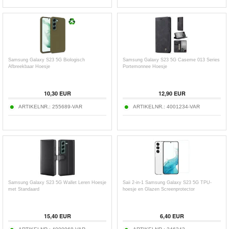
Samsung Galaxy S23 5G Biologisch
Samsung Galaxy S23 5G Caseme 013 Series
Afbreekbaar Hoesje
Portemonnee Hoesje
10,30
EUR
12,90
EUR
ARTIKELNR.:
255689-VAR
ARTIKELNR.:
4001234-VAR
Samsung Galaxy S23 5G Wallet Leren Hoesje
Saii 2-in-1 Samsung Galaxy S23 5G TPU-
met Standaard
hoesje en Glazen Screenprotector
15,40
EUR
6,40
EUR