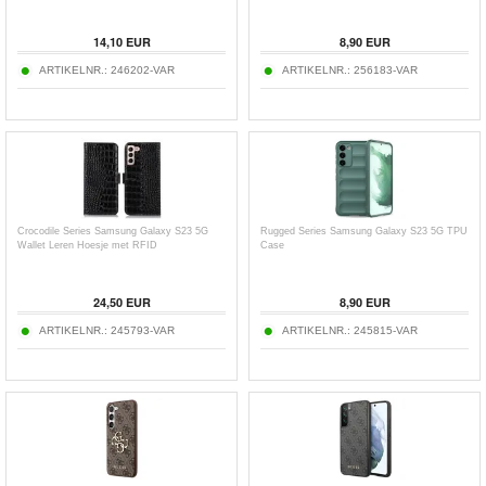
14,10
EUR
8,90
EUR
ARTIKELNR.:
246202-VAR
ARTIKELNR.:
256183-VAR
Crocodile Series Samsung Galaxy S23 5G
Rugged Series Samsung Galaxy S23 5G TPU
Wallet Leren Hoesje met RFID
Case
24,50
EUR
8,90
EUR
ARTIKELNR.:
245793-VAR
ARTIKELNR.:
245815-VAR