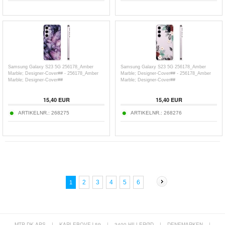
Samsung Galaxy S23 5G 256178_Amber
Samsung Galaxy S23 5G 256178_Amber
Marble; Designer-Cover## - 256178_Amber
Marble; Designer-Cover## - 256178_Amber
Marble; Designer-Cover##
Marble; Designer-Cover##
15,40
EUR
15,40
EUR
ARTIKELNR.:
268275
ARTIKELNR.:
268276
2
3
4
5
6
1
MTP DK APS
|
KARLEBOVEJ 59
|
3400 HILLERØD
|
DENEMARKEN
|