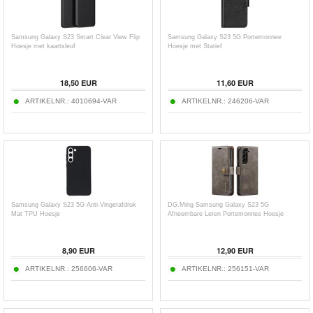
Samsung Galaxy S23 Smart Clear View Flip
Samsung Galaxy S23 5G Portemonnee
Hoesje met kaartsleuf
Hoesje met Statief
18,50
EUR
11,60
EUR
ARTIKELNR.:
4010694-VAR
ARTIKELNR.:
246206-VAR
Samsung Galaxy S23 5G Anti-Vingerafdruk
DG.Ming Samsung Galaxy S23 5G
Mat TPU Hoesje
Afneembare Leren Portemonnee Hoesje
8,90
EUR
12,90
EUR
ARTIKELNR.:
256606-VAR
ARTIKELNR.:
256151-VAR