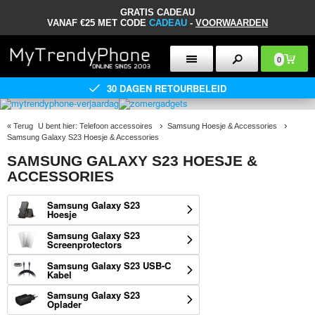
GRATIS CADEAU
VANAF €25 MET CODE
CADEAU
-
VOORWAARDEN
0
30 DAGEN RETOURBELEID
«
Terug
U bent hier:
Telefoon accessoires
Samsung Hoesje & Accessories
Samsung Galaxy S23 Hoesje & Accessories
SAMSUNG GALAXY S23 HOESJE &
ACCESSORIES
Samsung Galaxy S23
Hoesje
Samsung Galaxy S23
Screenprotectors
Samsung Galaxy S23 USB-C
Kabel
Samsung Galaxy S23
Oplader