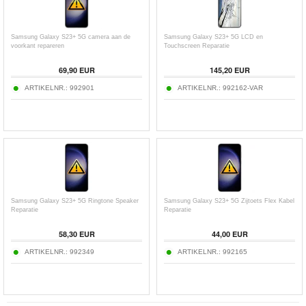
Samsung Galaxy S23+ 5G camera aan de
Samsung Galaxy S23+ 5G LCD en
voorkant repareren
Touchscreen Reparatie
69,90 EUR
145,20 EUR
ARTIKELNR.:
992901
ARTIKELNR.:
992162-VAR
Samsung Galaxy S23+ 5G Ringtone Speaker
Samsung Galaxy S23+ 5G Zijtoets Flex Kabel
Reparatie
Reparatie
58,30 EUR
44,00 EUR
ARTIKELNR.:
992349
ARTIKELNR.:
992165