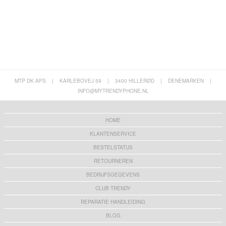
MTP DK APS
|
KARLEBOVEJ 59
|
3400 HILLERØD
|
DENEMARKEN
|
INFO@MYTRENDYPHONE.NL
HOME
KLANTENSERVICE
BESTELSTATUS
RETOURNEREN
BEDRIJFSGEGEVENS
CLUB TRENDY
REPARATIE HANDLEIDING
BLOG