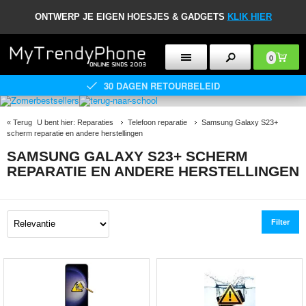
ONTWERP JE EIGEN HOESJES & GADGETS
KLIK HIER
0
30 DAGEN RETOURBELEID
«
Terug
U bent hier:
Reparaties
Telefoon reparatie
Samsung Galaxy S23+
scherm reparatie en andere herstellingen
SAMSUNG GALAXY S23+ SCHERM
REPARATIE EN ANDERE HERSTELLINGEN
Filter