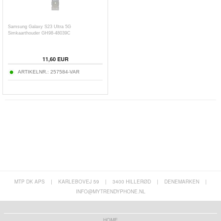
Samsung Galaxy S23 Ultra 5G
Simkaarthouder GH98-48039C
11,60
EUR
ARTIKELNR.:
257584-VAR
MTP DK APS
|
KARLEBOVEJ 59
|
3400 HILLERØD
|
DENEMARKEN
|
INFO@MYTRENDYPHONE.NL
HOME