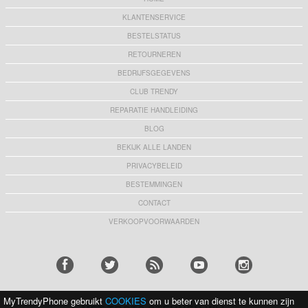
KLANTENSERVICE
BESTELSTATUS
RETOURNEREN
BEDRIJFSGEGEVENS
CLUB TRENDY
REPARATIE HANDLEIDING
BLOG
BEKIJK ALLE LANDEN
PRIVACYBELEID
BESTEMMINGEN
CONTACT
VERKOOPVOORWAARDEN
MyTrendyPhone gebruikt
COOKIES
om u beter van dienst te kunnen zijn