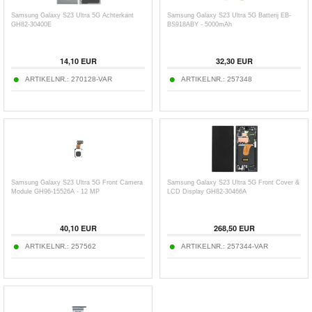
Samsung Galaxy S23 Ultra 5G Achterkant
Samsung Galaxy S23 Ultra 5G Batterij EB-
GH82-30400E
BS918ABY - 5000mAh
14,10
EUR
32,30
EUR
ARTIKELNR.:
270128-VAR
ARTIKELNR.:
257348
Samsung Galaxy S23 Ultra 5G Front Camera
Samsung Galaxy S23 Ultra 5G Front Cover &
Module GH96-15526A - 12 MP
LCD Display GH82-30466A
40,10
EUR
268,50
EUR
ARTIKELNR.:
257562
ARTIKELNR.:
257344-VAR