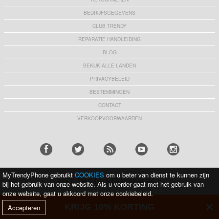
BEDRIJFSGEGEVENS
CLUB TRENDY
REPARATIE HANDLEIDING
BLOG
BEKIJK ALLE LANDEN
PRIVACYBELEID
BESTEMMINGEN
CONTACT
VERKOOPVOORWAARDEN
MyTrendyPhone gebruikt
COOKIES
om u beter van dienst te kunnen zijn
MET TROTS STEUNEN WIJ:
bij het gebruik van onze website. Als u verder gaat met het gebruik van
onze website, gaat u akkoord met onze cookiebeleid.
KRIJG 10% KORTING
Accepteren