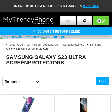
ONTWERP JE EIGEN HOESJES & GADGETS
KLIK HIER
0
30 DAGEN RETOURBELEID
«
Terug
U bent hier:
Telefoon accessoires
Screenprotectors
Samsung
Galaxy S23 Ultra screenprotectors
SAMSUNG GALAXY S23 ULTRA
SCREENPROTECTORS
Filter