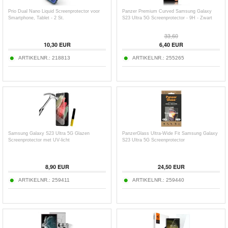
Prio Dual Nano Liquid Screenprotector voor
Panzer Premium Curved Samsung Galaxy
Smartphone, Tablet - 2 St.
S23 Ultra 5G Screenprotector - 9H - Zwart
33,60
10,30
EUR
6,40
EUR
ARTIKELNR.:
218813
ARTIKELNR.:
255265
Samsung Galaxy S23 Ultra 5G Glazen
PanzerGlass Ultra-Wide Fit Samsung Galaxy
Screenprotector met UV-licht
S23 Ultra 5G Screenprotector
8,90
EUR
24,50
EUR
ARTIKELNR.:
259411
ARTIKELNR.:
259440