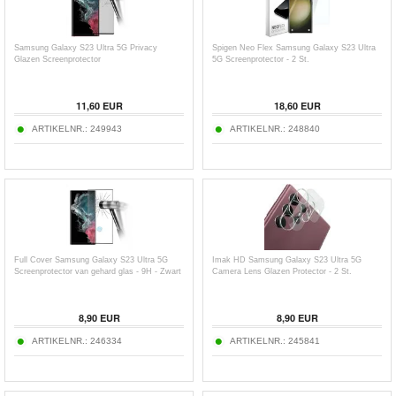
Samsung Galaxy S23 Ultra 5G Privacy
Spigen Neo Flex Samsung Galaxy S23 Ultra
Glazen Screenprotector
5G Screenprotector - 2 St.
11,60
EUR
18,60
EUR
ARTIKELNR.:
249943
ARTIKELNR.:
248840
Full Cover Samsung Galaxy S23 Ultra 5G
Imak HD Samsung Galaxy S23 Ultra 5G
Screenprotector van gehard glas - 9H - Zwart
Camera Lens Glazen Protector - 2 St.
8,90
EUR
8,90
EUR
ARTIKELNR.:
246334
ARTIKELNR.:
245841