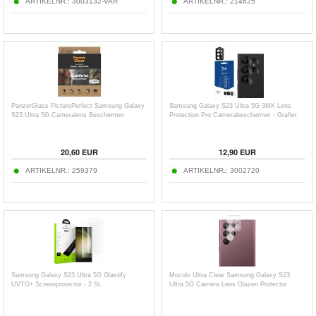
ARTIKELNR.:
3003132-VAR
ARTIKELNR.:
214625
PanzerGlass PicturePerfect Samsung Galaxy
Samsung Galaxy S23 Ultra 5G 3MK Lens
S23 Ultra 5G Cameralens Beschermer
Protection Pro Camerabeschermer - Grafiet
20,60
EUR
12,90
EUR
ARTIKELNR.:
259379
ARTIKELNR.:
3002720
Samsung Galaxy S23 Ultra 5G Glastify
Mocolo Ultra Clear Samsung Galaxy S23
UVTG+ Screenprotector - 2 St.
Ultra 5G Camera Lens Glazen Protector