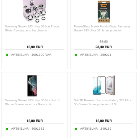
Samsung Galaxy S23 Ultra 5G Hat Prince
PanzerGlass Matrix Hybrid Glass Samsung
Glitter Camera Lens Beschermer
Galaxy S23 Ultra 5G Screenprotector
33,60
12,90
EUR
28,40
EUR
ARTIKELNR.:
4001390-VAR
ARTIKELNR.:
259371
Samsung Galaxy S23 Ultra 5G Mocolo UV
Saii 3D Premium Samsung Galaxy S23 Ultra
Glazen Screenprotector - Doorzichtig
5G Glazen Screenprotector - 2 St.
12,90
EUR
12,90
EUR
ARTIKELNR.:
4001682
ARTIKELNR.:
246186