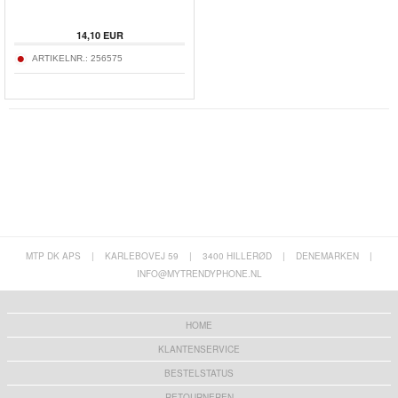
14,10
EUR
ARTIKELNR.:
256575
MTP DK APS
|
KARLEBOVEJ 59
|
3400 HILLERØD
|
DENEMARKEN
|
INFO@MYTRENDYPHONE.NL
HOME
KLANTENSERVICE
BESTELSTATUS
RETOURNEREN