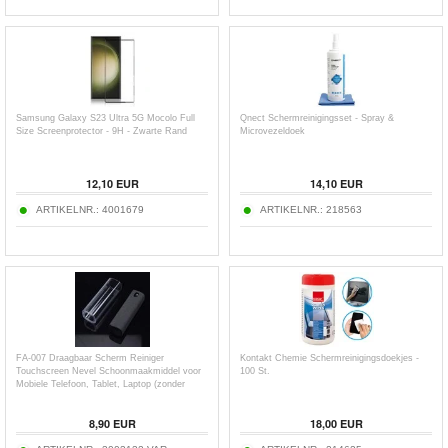
Samsung Galaxy S23 Ultra 5G Mocolo Full
Qnect Schermreinigingsset - Spray &
Size Screenprotector - 9H - Zwarte Rand
Microvezeldoek
12,10
EUR
14,10
EUR
ARTIKELNR.:
4001679
ARTIKELNR.:
218563
FA-007 Draagbaar Scherm Reiniger
Kontakt Chemie Schermreinigingsdoekjes -
Touchscreen Nevel Schoonmaakmiddel voor
100 St.
Mobiele Telefoon, Tablet, Laptop (zonder
vloeistof)
8,90
EUR
18,00
EUR