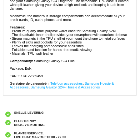
and your Samsung Galaxy S24+ together. The detachable TPU case is coated
with split leather, giving your device a high-end look and keeping it safe from
damage.
Meanwhile, the numerous storage compartments can accommodate all your
credit cards, ID, cash, photos, and more.
Features:
- Premium-quality multi-purpose wallet case for Samsung Galaxy S24+
- The detachable inner shell provides your smartphone with excellent defense
- Strong magnets in the TPU shell let you mount the phone to metal surfaces
- Plenty of slots and pockets for your essentials
- Leaves the charging port accessible at all times
- Foldable stand function for hands-free media viewing
- Materials: TPU, split leather
Compatibility:
Samsung Galaxy S24 Plus
Package: Bulk
EAN: 5714122389459
Gerelateerde categorieën:
Telefoon accessoires
,
Samsung Hoesje &
Accessories
,
Samsung Galaxy S24+ Hoesje & Accessories
SNELLE LEVERING
CLUB TRENDY
KRIJG 7% KORTING
KLANTENSERVICE:
LIVE CHAT: MA-VRIJ: 10:00 - 22:00