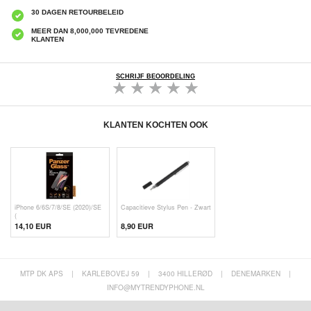
30 DAGEN RETOURBELEID
MEER DAN 8,000,000 TEVREDENE
KLANTEN
SCHRIJF BEOORDELING
KLANTEN KOCHTEN OOK
iPhone 6/6S/7/8/SE (2020)/SE
Capacitieve Stylus Pen - Zwart
(
14,10 EUR
8,90 EUR
MTP DK APS
|
KARLEBOVEJ 59
|
3400 HILLERØD
|
DENEMARKEN
|
INFO@MYTRENDYPHONE.NL