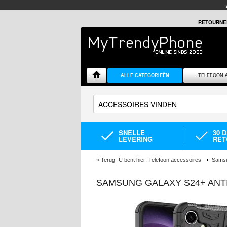
RETOURNE
ALLE CATEGORIEËN
TELEFOON 
SNELLE
30 
LEVERING
RET
«
Terug
U bent hier:
Telefoon accessoires
Samsu
SAMSUNG GALAXY S24+ ANT