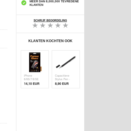
MEER DAN 8,000,000 TEVREDENE
KLANTEN
SCHRIJF BEOORDELING
KLANTEN KOCHTEN OOK
iPhone
Capacitieve
6/6S/7/8/SE
Stylus Pen -
(2020)/SE (
Zwart
14,10 EUR
8,90 EUR