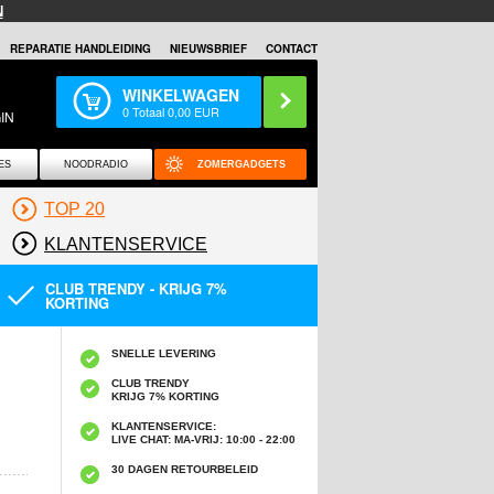
N
REPARATIE HANDLEIDING
NIEUWSBRIEF
CONTACT
WINKELWAGEN
0
Totaal
0,00
EUR
IN
ES
NOODRADIO
ZOMERGADGETS
TOP 20
KLANTENSERVICE
CLUB TRENDY - KRIJG 7%
KORTING
SNELLE LEVERING
CLUB TRENDY
KRIJG 7% KORTING
KLANTENSERVICE:
LIVE CHAT: MA-VRIJ: 10:00 - 22:00
30 DAGEN RETOURBELEID