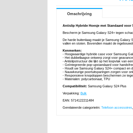
Omschrijving
Antislip Hybride Hoesje met Standaard voor
Bescherm je Samsung Galaxy S24+ tegen schade
De harde buitenlaag maakt je Samsung Galaxy S
vallen en stoten. Bovendien maakt de ingebouwd
Kenmerken:
- Hoogwaardige hybride case voor Samsung Ga
- Het dubbellaagse ontwerp zorgt voor geavanc
- Antislipstructuur die lijkt op het loopvlak van ee
- Geïntegreerde pop-upstandaard voor handsfr
- Houdt uw Samsung Galaxy S24+ compact en d
- Nauwkeurige poortuitsparingen zorgen voor o
- Responsieve knopdoppen beschermen ze tege
- Materialen: polycarbonaat, TPU
Compatibiliteit:
Samsung Galaxy S24 Plus
Verpakking:
Bulk
EAN: 5714122211484
Gerelateerde categorieën:
Telefoon accessoires