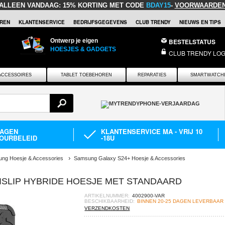
ALLEEN VANDAAG:
15% KORTING MET CODE
BDAY15
-
VOORWAARDE
REN
KLANTENSERVICE
BEDRIJFSGEGEVENS
CLUB TRENDY
NIEUWS EN TIPS
Ontwerp je eigen
BESTELSTATUS
HOESJES & GADGETS
CLUB TRENDY LOG
ACCESSOIRES
TABLET TOEBEHOREN
REPARATIES
SMARTWATCH
DAGEN
KLANTENSERVICE MA - VRIJ 10
OURBELEID
-18U
ng Hoesje & Accessories
Samsung Galaxy S24+ Hoesje & Accessories
ISLIP HYBRIDE HOESJE MET STANDAARD
ARTIKELNUMMER:
4002900-VAR
BESCHIKBAARHEID:
BINNEN 20-25 DAGEN LEVERBAAR
VERZENDKOSTEN