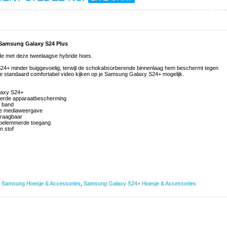
 Samsung Galaxy S24 Plus
 met deze tweelaagse hybride hoes.
24+ minder buiggevoelig, terwijl de schokabsorberende binnenlaag hem beschermt tegen
e standaard comfortabel video kijken op je Samsung Galaxy S24+ mogelijk.
laxy S24+
eerde apparaatbescherming
n band
ee mediaweergave
raagbaar
nbelemmerde toegang
n stof
,
Samsung Hoesje & Accessories
,
Samsung Galaxy S24+ Hoesje & Accessories