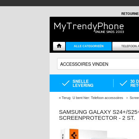
RETOURNE
ALLE CATEGORIEËN
TELEFOON 
SNELLE
30 
LEVERING
RET
«
Terug
U bent hier:
Telefoon accessoires
Scree
SAMSUNG GALAXY S24+/S25+
SCREENPROTECTOR - 2 ST.