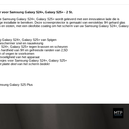
r voor Samsung Galaxy S24+, Galaxy S25+ - 2 St.
de Samsung Galaxy S24+, Galaxy S25+ wordt geleverd met een innovatieve lade die is
ge installatie te bereiken. Deze screenprotector is gemaakt van eersteklas 9H gehard glas
en en stoten, met een oleofobe coating om het scherm van uw Samsung Galaxy S24+, Galaxy
ng Galaxy S24+, Galaxy S25+ van Spigen
 beschermer snel en nauwkeurig
y S24+, Galaxy S25+ tegen krassen en scheuren
n hardheid van 9H en gefreesde randen van 2,5D
en of vegen te voorkomen
evoeligheid van het apparaat
oesjes voor Samsung Galaxy S24+, Galaxy S25+
t platte deel van het scherm bedekt
msung Galaxy S25 Plus