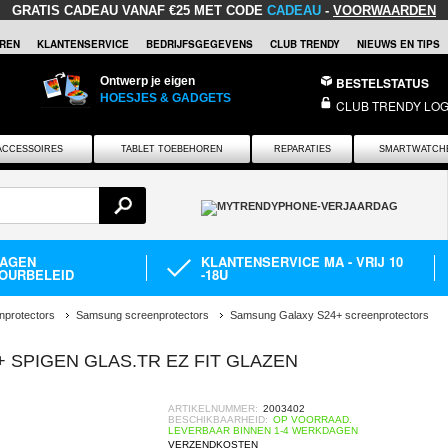
GRATIS CADEAU
VANAF €25 MET CODE
CADEAU
-
VOORWAARDEN
REN
KLANTENSERVICE
BEDRIJFSGEGEVENS
CLUB TRENDY
NIEUWS EN TIPS
Ontwerp je eigen
BESTELSTATUS
HOESJES & GADGETS
CLUB TRENDY LOG
ACCESSOIRES
TABLET TOEBEHOREN
REPARATIES
SMARTWATCH
DAGEN
KLANTENSERVICE MA - VRIJ 10
OURBELEID
-18U
nprotectors
Samsung screenprotectors
Samsung Galaxy S24+ screenprotectors
 SPIGEN GLAS.TR EZ FIT GLAZEN
ARTIKELNUMMER:
2003402
BESCHIKBAARHEID:
OP VOORRAAD.
LEVERBAAR BINNEN 1-4 WERKDAGEN
VERZENDKOSTEN