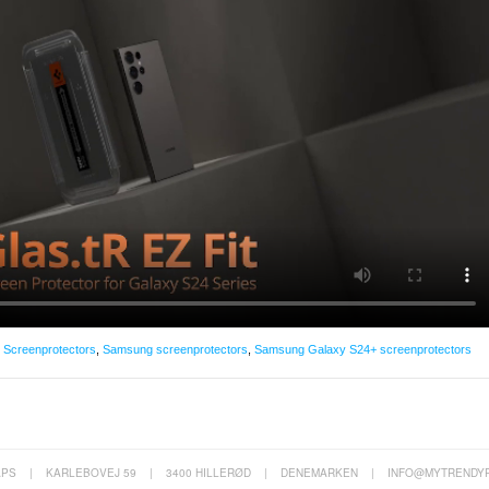
,
Screenprotectors
,
Samsung screenprotectors
,
Samsung Galaxy S24+ screenprotectors
APS
|
KARLEBOVEJ 59
|
3400 HILLERØD
|
DENEMARKEN
|
INFO@MYTRENDY