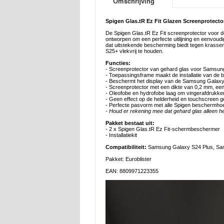
Omschrijving
Spigen Glas.tR Ez Fit Glazen Screenprotecto
De Spigen Glas.tR Ez Fit screenprotector voor 
ontworpen om een perfecte uitlijning en eenvoudi
dat uitstekende bescherming biedt tegen krass
S25+ vlekvrij te houden.
Functies:
- Screenprotector van gehard glas voor Samsu
- Toepassingsframe maakt de installatie van de
- Beschermt het display van de Samsung Galax
- Screenprotector met een dikte van 0,2 mm, ee
- Oleofobe en hydrofobe laag om vingerafdrukk
- Geen effect op de helderheid en touchscreen g
- Perfecte pasvorm met alle Spigen beschermh
- Houd er rekening mee dat gehard glas alleen he
Pakket bestaat uit:
- 2 x Spigen Glas.tR Ez Fit-schermbeschermer
- Installatiekit
Compatibiliteit:
Samsung Galaxy S24 Plus, Sa
Pakket: Euroblister
EAN: 8809971223355