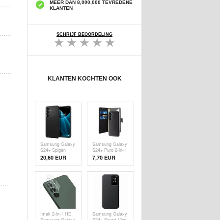
MEER DAN 8,000,000 TEVREDENE
KLANTEN
SCHRIJF BEOORDELING
KLANTEN KOCHTEN OOK
Samsung Galaxy
Samsung Galaxy
S24+ Spigen
S24+ Puro 2-in-1
Liquid Air TPU
Magnetisch
20,60 EUR
7,70 EUR
Hoesje - Zwart
Portemonnee
Hoesje - Zwart
Imak 2-in-1 HD
Samsung Galaxy
Samsung Galaxy
S24+ Smart View