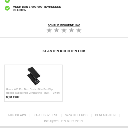
MEER DAN 8,000,000 TEVREDENE
KLANTEN
SCHRIJF BEOORDELING
KLANTEN KOCHTEN OOK
Honor 400 Pro Dux Ducis Skin Pro Flip
Hoesje (Geopende verpakking - Bulk) - Zwart
8,90 EUR
MTP DK APS
|
KARLEBOVEJ 59
|
3400 HILLERØD
|
DENEMARKEN
|
INFO@MYTRENDYPHONE.NL