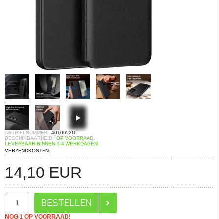
ARTIKELNUMMER:
4010652U
BESCHIKBAARHEID:
OP VOORRAAD.
LEVERBAAR BINNEN 1-4 WERKDAGEN
VERZENDKOSTEN
14,10
EUR
NOG 1 OP VOORRAAD!