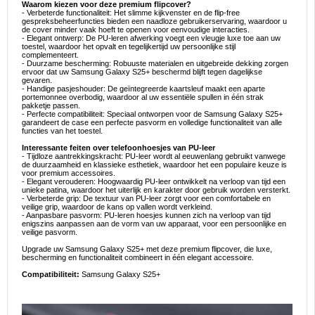
Waarom kiezen voor deze premium flipcover?
- Verbeterde functionaliteit: Het slimme kijkvenster en de flip-free
gespreksbeheerfuncties bieden een naadloze gebruikerservaring, waardoor u
de cover minder vaak hoeft te openen voor eenvoudige interacties.
- Elegant ontwerp: De PU-leren afwerking voegt een vleugje luxe toe aan uw
toestel, waardoor het opvalt en tegelijkertijd uw persoonlijke stijl
complementeert.
- Duurzame bescherming: Robuuste materialen en uitgebreide dekking zorgen
ervoor dat uw Samsung Galaxy S25+ beschermd blijft tegen dagelijkse
gevaren.
- Handige pasjeshouder: De geïntegreerde kaartsleuf maakt een aparte
portemonnee overbodig, waardoor al uw essentiële spullen in één strak
pakketje passen.
- Perfecte compatibiliteit: Speciaal ontworpen voor de Samsung Galaxy S25+
garandeert de case een perfecte pasvorm en volledige functionaliteit van alle
functies van het toestel.
Interessante feiten over telefoonhoesjes van PU-leer
- Tijdloze aantrekkingskracht: PU-leer wordt al eeuwenlang gebruikt vanwege
de duurzaamheid en klassieke esthetiek, waardoor het een populaire keuze is
voor premium accessoires.
- Elegant verouderen: Hoogwaardig PU-leer ontwikkelt na verloop van tijd een
unieke patina, waardoor het uiterlijk en karakter door gebruik worden versterkt.
- Verbeterde grip: De textuur van PU-leer zorgt voor een comfortabele en
veilige grip, waardoor de kans op vallen wordt verkleind.
- Aanpasbare pasvorm: PU-leren hoesjes kunnen zich na verloop van tijd
enigszins aanpassen aan de vorm van uw apparaat, voor een persoonlijke en
veilige pasvorm.
Upgrade uw Samsung Galaxy S25+ met deze premium flipcover, die luxe,
bescherming en functionaliteit combineert in één elegant accessoire.
Compatibiliteit:
Samsung Galaxy S25+