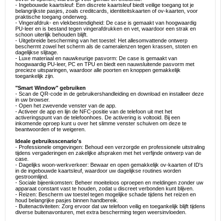
- Ingebouwde kaartsleuf: Een discrete kaartsleuf biedt veilige toegang tot je
belangrijkste pasjes, zoals creditcards, identiteitskaarten of ov-kaarten, voor
praktische toegang onderweg.
- Vingerafdruk- en vlekbestendigheid: De case is gemaakt van hoogwaardig
PU-leer en is bestand tegen vingerafdrukken en vet, waardoor een strak en
schoon uiterlijk behouden blijft.
- Uitgebreide bescherming van het toestel: Het allesomvattende ontwerp
beschermt zowel het scherm als de cameralenzen tegen krassen, stoten en
dagelijkse slijtage.
- Luxe materiaal en nauwkeurige pasvorm: De case is gemaakt van
hoogwaardig PU-leer, PC en TPU en biedt een nauwsluitende pasvorm met
precieze uitsparingen, waardoor alle poorten en knoppen gemakkelijk
toegankelijk zijn.
"Smart Window" gebruiken
- Scan de QR-code in de gebruikershandleiding en download en installeer deze
in uw browser.
- Open het zwevende venster van de app.
- Activeer de app en lijn de NFC-positie van de telefoon uit met het
activeringspunt van de telefoonhoes. De activering is voltooid. Bij een
inkomende oproep kunt u over het slimme venster schuiven om deze te
beantwoorden of te weigeren.
Ideale gebruiksscenario's
- Professionele omgevingen: Behoud een verzorgde en professionele uitstraling
tijdens vergaderingen en zakelijke afspraken met het verfijnde ontwerp van de
case.
- Dagelijks woon-werkverkeer: Bewaar en open gemakkelijk ov-kaarten of ID's
in de ingebouwde kaartsleuf, waardoor uw dagelijkse routines worden
gestroomlijnd.
- Sociale bijeenkomsten: Beheer moeiteloos oproepen en meldingen zonder uw
apparaat constant vast te houden, zodat u discreet verbonden kunt blijven.
- Reizen: Bescherm uw toestel tegen mogelijke schade tijdens het reizen en
houd belangrijke pasjes binnen handbereik.
- Buitenactiviteiten: Zorg ervoor dat uw telefoon veilig en toegankelijk blijft tijdens
diverse buitenavonturen, met extra bescherming tegen weersinvloeden.