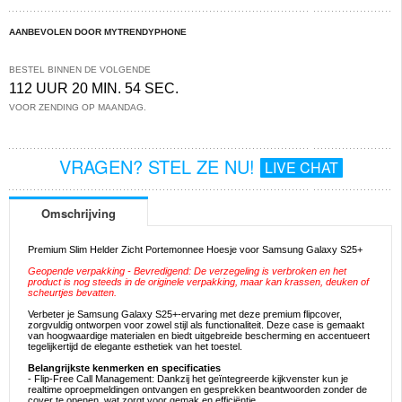
AANBEVOLEN DOOR MYTRENDYPHONE
BESTEL BINNEN DE VOLGENDE
112 UUR 20 MIN. 54 SEC.
VOOR ZENDING OP MAANDAG.
VRAGEN? STEL ZE NU!
LIVE CHAT
Omschrijving
Premium Slim Helder Zicht Portemonnee Hoesje voor Samsung Galaxy S25+
Geopende verpakking - Bevredigend: De verzegeling is verbroken en het
product is nog steeds in de originele verpakking, maar kan krassen, deuken of
scheurtjes bevatten.
Verbeter je Samsung Galaxy S25+-ervaring met deze premium flipcover,
zorgvuldig ontworpen voor zowel stijl als functionaliteit. Deze case is gemaakt
van hoogwaardige materialen en biedt uitgebreide bescherming en accentueert
tegelijkertijd de elegante esthetiek van het toestel.
Belangrijkste kenmerken en specificaties
- Flip-Free Call Management: Dankzij het geïntegreerde kijkvenster kun je
realtime oproepmeldingen ontvangen en gesprekken beantwoorden zonder de
cover te openen, wat zorgt voor gemak en efficiëntie.