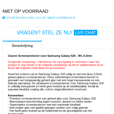
NIET OP VOORRAAD
STUUR MIJ EEN E-MAIL ALS HET WEER LEVERBAAR IS.
VRAGEN? STEL ZE NU!
LIVE CHAT
Omschrijving
Glazen Screenprotector voor Samsung Galaxy S25 - 9H, 0.3mm
Geopende verpakking - Uitstekend: De verzegeling is verbroken maar het
product is nog steeds in de originele verpakking, hij ziet er splinternieuw uit en
bevat alle originele onderdelen en accessoires.
Houd het scherm van je Samsung Galaxy S25 veilig en wel met deze 0,3mm
gehard glazen screenprotector. Deze onbreekbare schermbeschermer is
gemaakt van hoogwaardig gehard glas met een hoge transparantie en een
delicate aanraking. De ultradunne screenprotector voor Samsung Galaxy S25
is volledig transparant en heeft geen invloed op de beeldkwaliteit, terwijl de
speciaal oleofobe coating olie, vuil en vingerafdrukken voorkomt.
Kenmerken:
- Premium screenprotector van gehard glas voor Samsung Galaxy S25
- Betrouwbare bescherming tegen krassen, deuken en kleine stoten
- Superslanke screenprotector met een maximale hardheid
- Anti-shatter glas met gladde gebogen randen voor veilig gebruik
- Het heeft geen invloed op de helderheid en de gevoeligheid van het
touchscreen