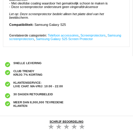
- Met oleofobe coating waardoor het gemakkelijk schoon te maken is
- Deze screenprotector ondersteunt geen vingerafdruksensor
Let op: Deze screenprotector bedekt alleen het platte deel van het
beeldscherm.
Compatibiliteit:
Samsung Galaxy S25
Gerelateerde categorieën:
Telefoon accessoires
,
Screenprotectors
,
Samsung
screenprotectors
,
Samsung Galaxy S25 Screen Protector
SNELLE LEVERING
CLUB TRENDY
KRIJG 7% KORTING
KLANTENSERVICE:
LIVE CHAT: MA-VRIJ: 10:00 - 22:00
30 DAGEN RETOURBELEID
MEER DAN 8,000,000 TEVREDENE
KLANTEN
SCHRIJF BEOORDELING