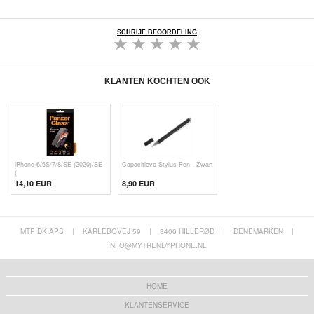
SCHRIJF BEOORDELING
KLANTEN KOCHTEN OOK
iPhone 6/6S/7/8/SE (2020)/SE
Capacitieve Stylus Pen - Zwart
(
14,10 EUR
8,90 EUR
MTP DK APS
|
KARLEBOVEJ 59
|
3400 HILLERØD
|
DENEMARKEN
|
INFO@MYTRENDYPHONE.NL
HOME
KLANTENSERVICE