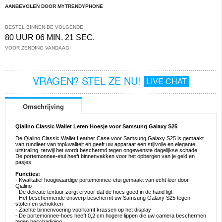
AANBEVOLEN DOOR MYTRENDYPHONE
BESTEL BINNEN DE VOLGENDE
80 UUR 06 MIN. 20 SEC.
VOOR ZENDING VANDAAG!
VRAGEN? STEL ZE NU!
LIVE CHAT
Omschrijving
Qialino Classic Wallet Leren Hoesje voor Samsung Galaxy S25
De Qialino Classic Wallet Leather Case voor Samsung Galaxy S25 is gemaakt
van rundleer van topkwaliteit en geeft uw apparaat een stijlvolle en elegante
uitstraling, terwijl het wordt beschermd tegen ongewenste dagelijkse schade.
De portemonnee-etui heeft binnenvakken voor het opbergen van je geld en
pasjes.
Functies:
- Kwalitatief hoogwaardige portemonnee-etui gemaakt van echt leer door
Qialino
- De delicate textuur zorgt ervoor dat de hoes goed in de hand ligt
- Het beschermende ontwerp beschermt uw Samsung Galaxy S25 tegen
stoten en schokken
- Zachte binnenvoering voorkomt krassen op het display
- De portemonnee-hoes heeft 0,2 cm hogere lippen die uw camera beschermen
tegen beschadiging