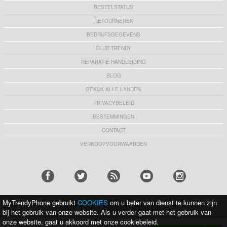
BESTELSTATUS
RETOURNEREN
BEDRIJFSGEGEVENS
CLUB TRENDY
REPARATIE HANDLEIDING
BLOG
BEKIJK ALLE LANDEN
PRIVACYBELEID
BESTEMMINGEN
CONTACT
VERKOOPVOORWAARDEN
MyTrendyPhone gebruikt
COOKIES
om u beter van dienst te kunnen zijn
MET TROTS STEUNEN WIJ:
bij het gebruik van onze website. Als u verder gaat met het gebruik van
onze website, gaat u akkoord met onze cookiebeleid.