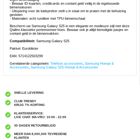
- Bewaar ID-kaarten, creditcards en contant geld veilig in de ingebouwde
binnensleuven
- Uitsparing voor de luidspreker stelt u in staat om te praten met de behuizing
gesloten
- Materialen: echt rundleer met TPU-binnenschaal
Bescherm uw Samsung Galaxy S25 in een elegante en modieuze stijl met deze
Qialino klassieke portemonnee-hoes. Bewaar ook je altijd benodigde pasjes en
contant geld in de binnenvakken.
Compatibiliteit:
Samsung Galaxy S25
Pakket: Euroblister
EAN: 5714122503299
Gerelateerde categorieën:
Telefoon accessoires
,
Samsung Hoesje &
Accessories
,
Samsung Galaxy S25 Hoesje & Accessories
SNELLE LEVERING
CLUB TRENDY
KRIJG 7% KORTING
KLANTENSERVICE:
LIVE CHAT: MA-VRIJ: 10:00 - 22:00
30 DAGEN RETOURBELEID
MEER DAN 8,000,000 TEVREDENE
KLANTEN