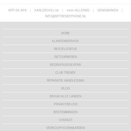
MTP DK APS
|
KARLEBOVEJ 59
|
3400 HILLERØD
|
DENEMARKEN
|
INFO@MYTRENDYPHONE.NL
HOME
KLANTENSERVICE
BESTELSTATUS
RETOURNEREN
BEDRIJFSGEGEVENS
CLUB TRENDY
REPARATIE HANDLEIDING
BLOG
BEKIJK ALLE LANDEN
PRIVACYBELEID
BESTEMMINGEN
CONTACT
VERKOOPVOORWAARDEN