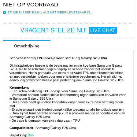
NIET OP VOORRAAD
STUUR MIJ EEN E-MAIL ALS HET WEER LEVERBAAR IS.
VRAGEN? STEL ZE NU!
LIVE CHAT
Omschrijving
Schokbestendig TPU-hoesje voor Samsung Galaxy S25 Ultra
Dit kristalheldere hoesje is de beste manier om je kostbare Samsung Galaxy
S25 Ultra te beschermen tegen dagelijkse schade zonder het uiterlijk te
veranderen. Het is gemaakt van extra duurzaam TPU met siliconenflexibiliteit
en met versterkte hoeken voor een efficiëntere bescherming. Het ultralichte,
eenvoudig ontworpen hoesje past perfect bij jouw Samsung Galaxy S25 Ultra.
Kenmerken:
- Een schokbestendig TPU-hoesje voor Samsung Galaxy S25 Ultra
- Versterkte hoeken bieden ideale bescherming tegen schokken en vallen voor
je Samsung Galaxy S25 Ultra
- Deze hoes heeft gevoelige knopafdekkingen voor extra bescherming tegen
stof
- Exacte uitsparingen bieden gemakkelijke toegang tot alle benodigde poorten
- Dankzij het transparante ontwerp kunt u pronken met de schoonheid van uw
Samsung Galaxy S25 Ultra
- De case is gemaakt van extra duurzaam TPU
Compatibiliteit:
Samsung Galaxy S25 Ultra
Verpakking:
Bulk