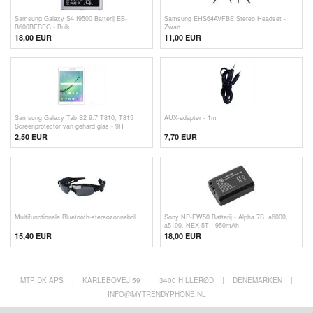
Samsung Galaxy S4 I9500 Batterij EB-
Samsung EHS64AVFBE Stereo Headset -
B600BEBEG - Bulk
Zwart
18,00 EUR
11,00 EUR
Samsung Galaxy Tab S2 9.7 T810, T815
AUX-adapter - 1m
Screenprotector van gehard glas - 9H
2,50
EUR
7,70 EUR
Multifunctionele Bluetooth-stereozonnebril
Sony NP-FW50 Batterij - Alpha 7S, a6000,
a5100, NEX-5T - 950mAh
15,40 EUR
18,00 EUR
MTP DK APS
|
KARLEBOVEJ 59
|
3400 HILLERØD
|
DENEMARKEN
|
INFO@MYTRENDYPHONE.NL