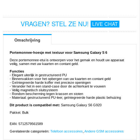
VRAGEN? STEL ZE NU!
LIVE CHAT
Omschrijving
Portemonnee-hoesje met textuur voor Samsung Galaxy S 6
Deze portemonnee-etui is ontworpen voor het gemak en houdt uw apparaat
veilig, samen met uw kaarten en contant geld.
Functies
- Elegant uiterlijk in gestructureerd PU
- Binnenvakken voor het opbergen van uw kaarten en contant geld
- Geïntegreerde harde koffer met precieze openingen
- Verander het in een stand-case door de achterkant te vouwen
- Veilig magnetisch sluitsysteem
- Rondom bescherming tegen krassen en stoten
- Materiaal: gestructureerd PU-leer, geïntegreerde harde plastic behuizing
Dit product is compatibel met:
Samsung Galaxy S6 G920
Pakket: Bulk
EAN: 5712579561589
Gerelateerde categorieën:
Telefoon accessoires
,
Andere GSM accessoires