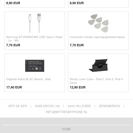
8,90 EUR
8,90 EUR
Samsung EP-DN930CWE USB Type-C Kabel
Universele metalen openingsgereedschapset
- 1m - Wit
7,70 EUR
7,70
EUR
Originele Nokia BL-5C Batterij - Bulk
Rotary Leren Case - iPad 2, iPad 3, iPad 4 -
Zwart
17,40 EUR
12,90 EUR
MTP DK APS
|
KARLEBOVEJ 59
|
3400 HILLERØD
|
DENEMARKEN
|
INFO@MYTRENDYPHONE.NL
HOME