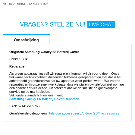
VOOR ZENDING OP MAANDAG.
VRAGEN? STEL ZE NU!
LIVE CHAT
Omschrijving
Originele Samsung Galaxy S6 Batterij Cover
Pakket: Bulk
Reparatie:
Als u een apparaat niet zelf wilt repareren, kunnen wij dit voor u doen. Onze
bekwame technici hebben duizenden telefoons gerepareerd en met dat in het
achterhoofd garanderen we dat uw apparaat weer perfect werkt. We voeren
reparaties uit in onze eigen werkplaats, dwz we sturen uw telefoon niet op naar
een andere servicelocatie. Dit betekent dat we de snelste en goedkoopste
service op de markt bieden.
Volg onderstaande link en lees meer:
Samsung Galaxy S6 Batterij Cover Reparatie
EAN: 5714122057655
Gerelateerde categorieën:
Telefoon accessoires
,
Andere GSM accessoires