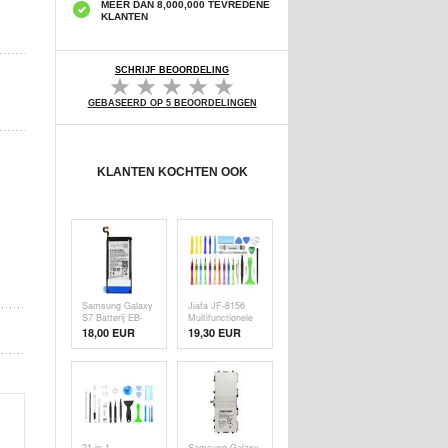
MEER DAN 8,000,000 TEVREDENE
KLANTEN
SCHRIJF BEOORDELING
GEBASEERD OP 5 BEOORDELINGEN
KLANTEN KOCHTEN OOK
Samsung Galaxy
Jiafa JF-8156
S7 Batterij EB-
Multifunctionele
BG930ABE -
professionele
18,00 EUR
19,30 EUR
3000mAh - Li-Ion
openingsgereedschapset
29-in-1
21-in-1
Samsung Galaxy