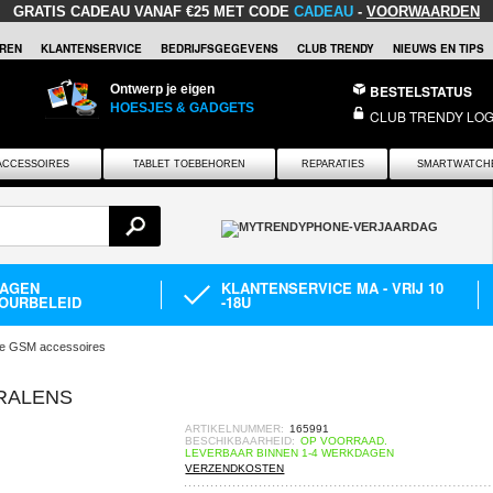
GRATIS CADEAU
VANAF €25 MET CODE
CADEAU
-
VOORWAARDEN
REN
KLANTENSERVICE
BEDRIJFSGEGEVENS
CLUB TRENDY
NIEUWS EN TIPS
Ontwerp je eigen
BESTELSTATUS
HOESJES & GADGETS
CLUB TRENDY LOG
ACCESSOIRES
TABLET TOEBEHOREN
REPARATIES
SMARTWATCH
DAGEN
KLANTENSERVICE MA - VRIJ 10
OURBELEID
-18U
e GSM accessoires
RALENS
ARTIKELNUMMER:
165991
BESCHIKBAARHEID:
OP VOORRAAD.
LEVERBAAR BINNEN 1-4 WERKDAGEN
VERZENDKOSTEN