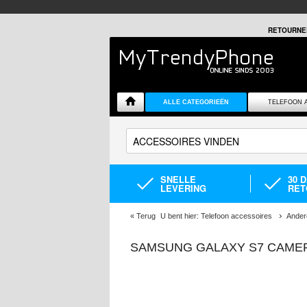
RETOURNE
ALLE CATEGORIEËN
TELEFOON 
SNELLE
30 
LEVERING
RET
«
Terug
U bent hier:
Telefoon accessoires
Ander
SAMSUNG GALAXY S7 CAME