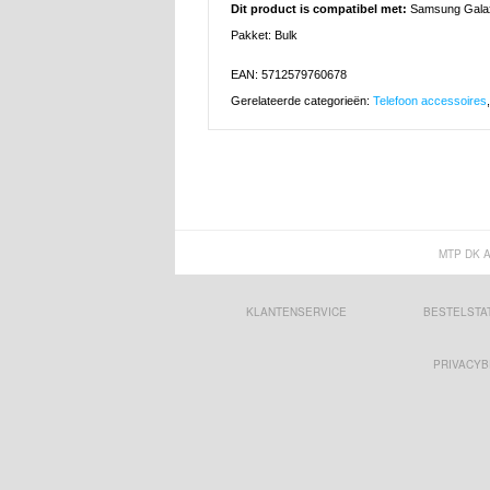
Dit product is compatibel met:
Samsung Gala
Pakket: Bulk
EAN: 5712579760678
Gerelateerde categorieën:
Telefoon accessoires
MTP DK 
KLANTENSERVICE
BESTELSTA
PRIVACYB