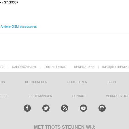
xy S7 G930F
,
Andere GSM accessoires
APS
|
KARLEBOVEJ 59
|
3400 HILLERØD
|
DENEMARKEN
|
INFO@MYTRENDY
TUS
RETOURNEREN
CLUB TRENDY
BLOG
ELEID
BESTEMMINGEN
CONTACT
VERKOOPVOO
MET TROTS STEUNEN WIJ: