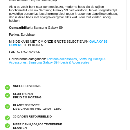
Als u op zoek bent naar een modieuze, moderne hoes die de stijl en
functionaliteit van uw Samsung Galaxy S9 niet verstoort, terwijl u tegelijkertijd
geweldige eersteklas bescherming biedt tegen krassen en dagelijkse schade,
dan is deze hoes met spiegelweergave alles wat u ooit zult vinden. nodig
hebben.
Compatibiliteit:
Samsung Galaxy S9
Pakket: Euroblister
MIS DE KANS NIET OM ONZE GROTE SELECTIE VAN
GALAXY S9
COVERS
TE BEKIJKEN
EAN: 5712579928856
Gerelateerde categorieën:
Telefoon accessoires
,
Samsung Hoesje &
Accessories
,
Samsung Galaxy S9 Hoesje & Accessories
SNELLE LEVERING
CLUB TRENDY
KRIJG 7% KORTING
KLANTENSERVICE:
LIVE CHAT: MA-VRIJ: 10:00 - 22:00
30 DAGEN RETOURBELEID
MEER DAN 8,000,000 TEVREDENE
KLANTEN