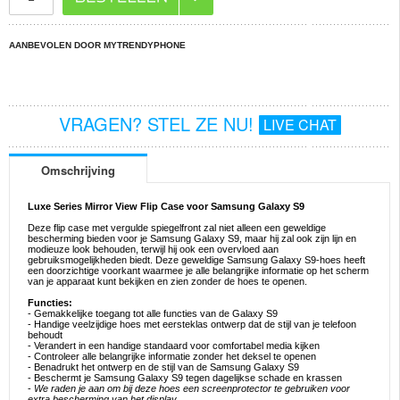
AANBEVOLEN DOOR MYTRENDYPHONE
VRAGEN? STEL ZE NU!
LIVE CHAT
Omschrijving
Luxe Series Mirror View Flip Case voor Samsung Galaxy S9
Deze flip case met vergulde spiegelfront zal niet alleen een geweldige
bescherming bieden voor je Samsung Galaxy S9, maar hij zal ook zijn lijn en
modieuze look behouden, terwijl hij ook een overvloed aan
gebruiksmogelijkheden biedt. Deze geweldige Samsung Galaxy S9-hoes heeft
een doorzichtige voorkant waarmee je alle belangrijke informatie op het scherm
van je apparaat kunt bekijken en zien zonder de hoes te openen.
Functies:
- Gemakkelijke toegang tot alle functies van de Galaxy S9
- Handige veelzijdige hoes met eersteklas ontwerp dat de stijl van je telefoon
behoudt
- Verandert in een handige standaard voor comfortabel media kijken
- Controleer alle belangrijke informatie zonder het deksel te openen
- Benadrukt het ontwerp en de stijl van de Samsung Galaxy S9
- Beschermt je Samsung Galaxy S9 tegen dagelijkse schade en krassen
-
We raden je aan om bij deze hoes een screenprotector te gebruiken voor
extra bescherming van het display