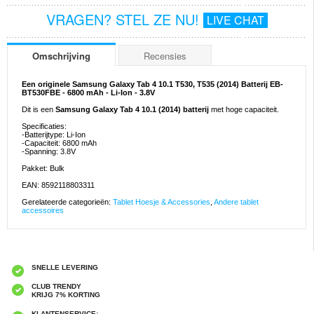
VRAGEN? STEL ZE NU!
LIVE CHAT
Omschrijving
Recensies
Een originele Samsung Galaxy Tab 4 10.1 T530, T535 (2014) Batterij EB-
BT530FBE - 6800 mAh - Li-Ion - 3.8V
Dit is een
Samsung Galaxy Tab 4 10.1 (2014) batterij
met hoge capaciteit.
Specificaties:
-Batterijtype: Li-Ion
-Capaciteit: 6800 mAh
-Spanning: 3.8V
Pakket: Bulk
EAN: 8592118803311
Gerelateerde categorieën:
Tablet Hoesje & Accessories
,
Andere tablet
accessoires
SNELLE LEVERING
CLUB TRENDY
KRIJG 7% KORTING
KLANTENSERVICE: