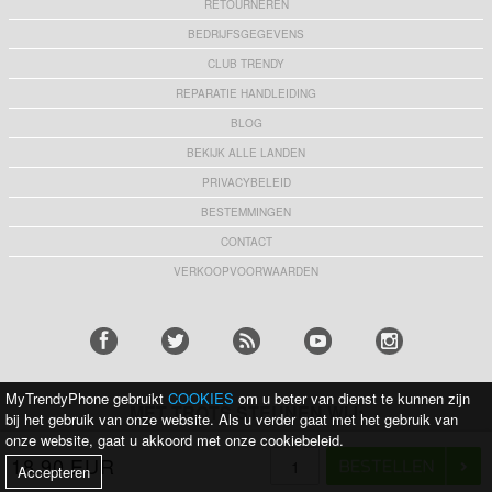
RETOURNEREN
BEDRIJFSGEGEVENS
CLUB TRENDY
REPARATIE HANDLEIDING
BLOG
BEKIJK ALLE LANDEN
PRIVACYBELEID
BESTEMMINGEN
CONTACT
VERKOOPVOORWAARDEN
MyTrendyPhone gebruikt
COOKIES
om u beter van dienst te kunnen zijn
MET TROTS STEUNEN WIJ:
bij het gebruik van onze website. Als u verder gaat met het gebruik van
onze website, gaat u akkoord met onze cookiebeleid.
18,90 EUR
KRIJG 10% KORTING
Accepteren