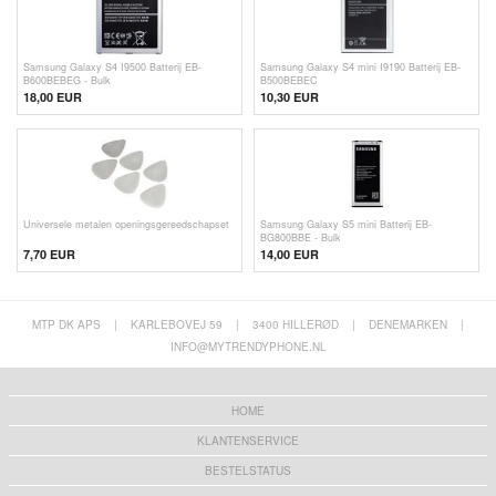
Samsung Galaxy S4 I9500 Batterij EB-
Samsung Galaxy S4 mini I9190 Batterij EB-
B600BEBEG - Bulk
B500BEBEC
18,00 EUR
10,30 EUR
Universele metalen openingsgereedschapset
Samsung Galaxy S5 mini Batterij EB-
BG800BBE - Bulk
7,70
EUR
14,00 EUR
MTP DK APS
|
KARLEBOVEJ 59
|
3400 HILLERØD
|
DENEMARKEN
|
INFO@MYTRENDYPHONE.NL
HOME
KLANTENSERVICE
BESTELSTATUS