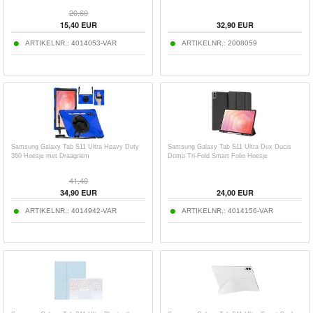
20,60
15,40
EUR
32,90
EUR
ARTIKELNR.:
4014053-VAR
ARTIKELNR.:
2008059
Samsung Galaxy Tab S11 Ultra Heavy Duty
Samsung Galaxy Tab S11 Ultra Dux Ducis
360 Hoesje met Draagriem
Domo Tri-Fold Smart Folio Hoesje
41,40
34,90
EUR
24,00
EUR
ARTIKELNR.:
4014942-VAR
ARTIKELNR.:
4014156-VAR