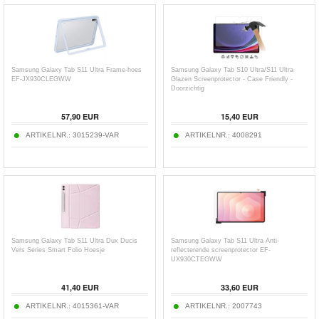
Samsung Galaxy Tab S11 Ultra Frame-hoes
Samsung Galaxy Tab S10 Ultra/S11 Ultra
EF-JX930CLEGWW
Glazen Screenprotector - Case Friendly -
Doorzichtig
57,90
EUR
15,40
EUR
ARTIKELNR.:
3015239-VAR
ARTIKELNR.:
4008291
Samsung Galaxy Tab S11 Ultra Dux Ducis
Samsung Galaxy Tab S11 Ultra Anti-
Vers Series Smart Folio Hoesje
reflecterende screenprotector EF-
UX930CTEGWW
41,40
EUR
33,60
EUR
ARTIKELNR.:
4015361-VAR
ARTIKELNR.:
2007743