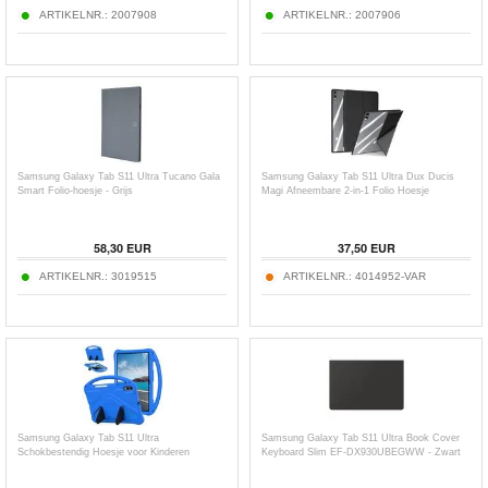
ARTIKELNR.:
2007908
ARTIKELNR.:
2007906
Samsung Galaxy Tab S11 Ultra Tucano Gala
Samsung Galaxy Tab S11 Ultra Dux Ducis
Smart Folio-hoesje - Grijs
Magi Afneembare 2-in-1 Folio Hoesje
58,30
EUR
37,50
EUR
ARTIKELNR.:
3019515
ARTIKELNR.:
4014952-VAR
Samsung Galaxy Tab S11 Ultra
Samsung Galaxy Tab S11 Ultra Book Cover
Schokbestendig Hoesje voor Kinderen
Keyboard Slim EF-DX930UBEGWW - Zwart