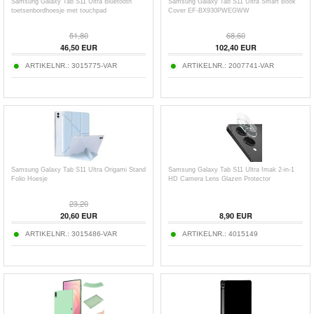
Samsung Galaxy Tab S11 Ultra Bluetooth
Samsung Galaxy Tab S11 Ultra Smart Book
toetsenbordhoesje met touchpad
Cover EF-BX930PWEGWW
51,80
68,60
46,50
EUR
102,40
EUR
ARTIKELNR.:
3015775-VAR
ARTIKELNR.:
2007741-VAR
Samsung Galaxy Tab S11 Ultra Origami Stand
Samsung Galaxy Tab S11 Ultra Imak 2-in-1
Folio Hoesje
HD Camera Lens Glazen Protector
23,20
20,60
EUR
8,90
EUR
ARTIKELNR.:
3015486-VAR
ARTIKELNR.:
4015149