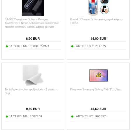
FA-007 Draagbaar Scherm Reiniger
Kontakt Chemie Schermreinigingsdoekjes -
Touchscreen Nevel Schoonmaakmiddel voor
100 St.
Mobiele Telefoon, Tablet, Laptop (zonder
vloeistof)
8,90
EUR
18,00
EUR
ARTIKELNR.:
3003132-VAR
ARTIKELNR.:
214625
Tech-Protect-schermpolijstdoek - 2 stuks. -
Diagnose Samsung Galaxy Tab S11 Ultra
Grijs
9,80
EUR
15,60
EUR
ARTIKELNR.:
3007809
ARTIKELNR.:
993357