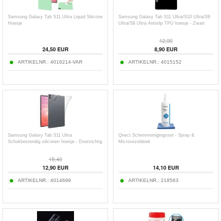
Samsung Galaxy Tab S11 Ultra Liquid Silicone
Samsung Galaxy Tab S11 Ultra/S10 Ultra/S9
Hoesje
Ultra/S8 Ultra Antislip TPU hoesje - Zwart
12,90
24,50
EUR
8,90
EUR
ARTIKELNR.:
4016214-VAR
ARTIKELNR.:
4015152
Samsung Galaxy Tab S11 Ultra
Qnect Schermreinigingsset - Spray &
Schokbestendig siliconen hoesje - Doorzichtig
Microvezeldoek
15,40
12,90
EUR
14,10
EUR
ARTIKELNR.:
4014699
ARTIKELNR.:
218563