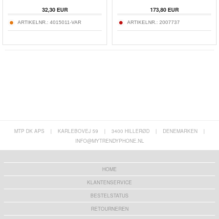
32,30
EUR
173,80
EUR
ARTIKELNR.:
4015011-VAR
ARTIKELNR.:
2007737
MTP DK APS
|
KARLEBOVEJ 59
|
3400 HILLERØD
|
DENEMARKEN
|
INFO@MYTRENDYPHONE.NL
HOME
KLANTENSERVICE
BESTELSTATUS
RETOURNEREN