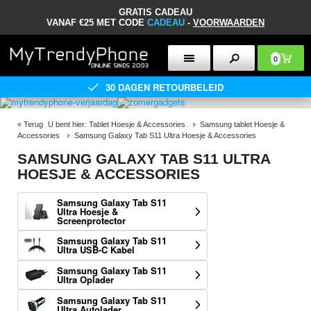
GRATIS CADEAU
VANAF €25 MET CODE
CADEAU
-
VOORWAARDEN
0
30 DAGEN RETOURBELEID
«
Terug
U bent hier:
Tablet Hoesje & Accessories
Samsung tablet Hoesje &
Accessories
Samsung Galaxy Tab S11 Ultra Hoesje & Accessories
SAMSUNG GALAXY TAB S11 ULTRA
HOESJE & ACCESSORIES
Samsung Galaxy Tab S11
Ultra Hoesje &
Screenprotector
Samsung Galaxy Tab S11
Ultra USB-C Kabel
Samsung Galaxy Tab S11
Ultra Oplader
Samsung Galaxy Tab S11
Ultra Autolader