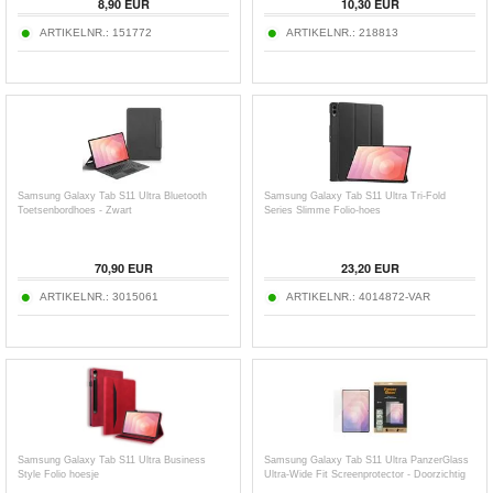
8,90
EUR
10,30
EUR
ARTIKELNR.:
151772
ARTIKELNR.:
218813
Samsung Galaxy Tab S11 Ultra Bluetooth
Samsung Galaxy Tab S11 Ultra Tri-Fold
Toetsenbordhoes - Zwart
Series Slimme Folio-hoes
70,90
EUR
23,20
EUR
ARTIKELNR.:
3015061
ARTIKELNR.:
4014872-VAR
Samsung Galaxy Tab S11 Ultra Business
Samsung Galaxy Tab S11 Ultra PanzerGlass
Style Folio hoesje
Ultra-Wide Fit Screenprotector - Doorzichtig