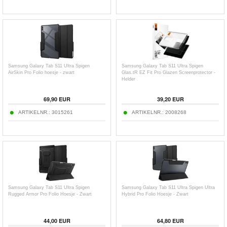
Samsung Galaxy Tab S11 Ultra Spigen
Samsung Galaxy Tab S11 Ultra Spigen
AirSkin Pro Folio hoesje - zwart
Glas.tR EZ Fit Pro Glazen Screenprotector -
Helder
69,90
EUR
39,20
EUR
ARTIKELNR.:
3015261
ARTIKELNR.:
2008268
Samsung Galaxy Tab S11 Ultra Spigen
Samsung Galaxy Tab S11 Ultra Spigen Ultra
Rugged Armor Pro Folio Hoesje - Zwart
Hybrid Pro Folio Hoesje - Zwart
44,00
EUR
64,80
EUR