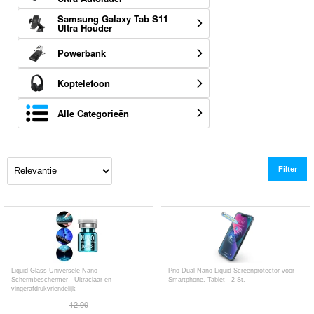
Samsung Galaxy Tab S11
Ultra Houder
Powerbank
Koptelefoon
Alle Categorieën
Filter
Liquid Glass Universele Nano
Prio Dual Nano Liquid Screenprotector voor
Schermbeschermer - Ultraclaar en
Smartphone, Tablet - 2 St.
vingerafdrukvriendelijk
12,90