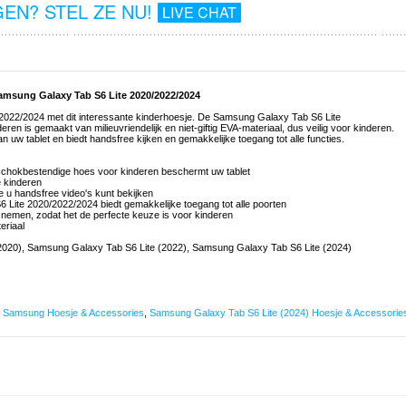
EN? STEL ZE NU!
LIVE CHAT
amsung Galaxy Tab S6 Lite 2020/2022/2024
022/2024 met dit interessante kinderhoesje. De Samsung Galaxy Tab S6 Lite
n is gemaakt van milieuvriendelijk en niet-giftig EVA-materiaal, dus veilig voor kinderen.
w tablet en biedt handsfree kijken en gemakkelijke toegang tot alle functies.
chokbestendige hoes voor kinderen beschermt uw tablet
e kinderen
 u handsfree video's kunt bekijken
Lite 2020/2022/2024 biedt gemakkelijke toegang tot alle poorten
nemen, zodat het de perfecte keuze is voor kinderen
teriaal
020), Samsung Galaxy Tab S6 Lite (2022), Samsung Galaxy Tab S6 Lite (2024)
,
Samsung Hoesje & Accessories
,
Samsung Galaxy Tab S6 Lite (2024) Hoesje & Accessorie