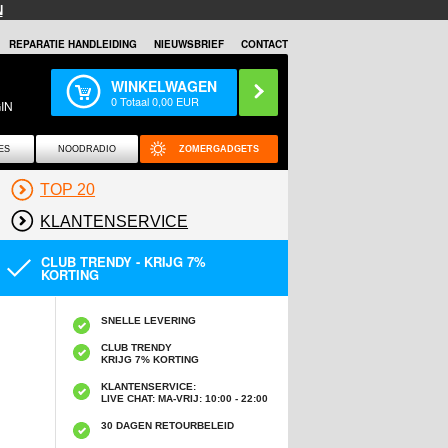
N
REPARATIE HANDLEIDING
NIEUWSBRIEF
CONTACT
WINKELWAGEN
0
Totaal
0,00
EUR
IN
ES
NOODRADIO
ZOMERGADGETS
TOP 20
KLANTENSERVICE
CLUB TRENDY - KRIJG 7%
KORTING
SNELLE LEVERING
CLUB TRENDY
KRIJG 7% KORTING
KLANTENSERVICE:
LIVE CHAT: MA-VRIJ: 10:00 - 22:00
30 DAGEN RETOURBELEID