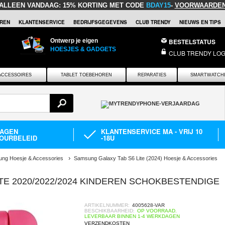
ALLEEN VANDAAG:
15% KORTING MET CODE
BDAY15
-
VOORWAARDE
REN
KLANTENSERVICE
BEDRIJFSGEGEVENS
CLUB TRENDY
NIEUWS EN TIPS
Ontwerp je eigen
BESTELSTATUS
HOESJES & GADGETS
CLUB TRENDY LOG
ACCESSOIRES
TABLET TOEBEHOREN
REPARATIES
SMARTWATCH
DAGEN
KLANTENSERVICE MA - VRIJ 10
OURBELEID
-18U
ng Hoesje & Accessories
Samsung Galaxy Tab S6 Lite (2024) Hoesje & Accessories
TE 2020/2022/2024 KINDEREN SCHOKBESTENDIGE
ARTIKELNUMMER:
4005628-VAR
BESCHIKBAARHEID:
OP VOORRAAD.
LEVERBAAR BINNEN 1-4 WERKDAGEN
VERZENDKOSTEN