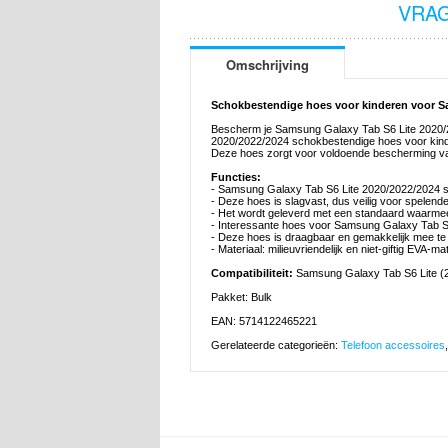
VRAG
Omschrijving
Schokbestendige hoes voor kinderen voor S
Bescherm je Samsung Galaxy Tab S6 Lite 2020/2
2020/2022/2024 schokbestendige hoes voor kindere
Deze hoes zorgt voor voldoende bescherming van u
Functies:
- Samsung Galaxy Tab S6 Lite 2020/2022/2024 s
- Deze hoes is slagvast, dus veilig voor spelend
- Het wordt geleverd met een standaard waarmee
- Interessante hoes voor Samsung Galaxy Tab S6 
- Deze hoes is draagbaar en gemakkelijk mee te 
- Materiaal: milieuvriendelijk en niet-giftig EVA-ma
Compatibiliteit:
Samsung Galaxy Tab S6 Lite (2
Pakket: Bulk
EAN: 5714122465221
Gerelateerde categorieën:
Telefoon accessoires