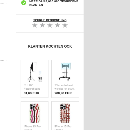
MEER DAN 8,000,000 TEVREDENE
KLANTEN
SCHRIJF BEOORDELING
KLANTEN KOCHTEN OOK
PULUZ
TV-meubel met
Fotografische
wieltjes en plank
Verlichting
- 32"-70"
81,60 EUR
280,90 EUR
Statief+50x70cm
Fotostudio
Softbox+E27
LED Lamp Lamp
- EU Stekker
iPhone 15 Pro
iPhone 15 Pro
Stripes
Stripes