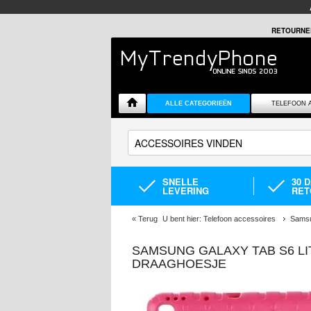
RETOURNE
ALLE CATEGORIEËN
TELEFOON 
SNELLE
30 
LEVERING
RET
«
Terug
U bent hier:
Telefoon accessoires
Samsu
SAMSUNG GALAXY TAB S6 LI
DRAAGHOESJE