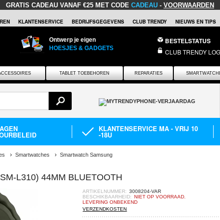
GRATIS CADEAU
VANAF €25 MET CODE
CADEAU
-
VOORWAARDEN
REN
KLANTENSERVICE
BEDRIJFSGEGEVENS
CLUB TRENDY
NIEUWS EN TIPS
Ontwerp je eigen
BESTELSTATUS
HOESJES & GADGETS
CLUB TRENDY LOG
ACCESSOIRES
TABLET TOEBEHOREN
REPARATIES
SMARTWATCH
DAGEN
KLANTENSERVICE MA - VRIJ 10
OURBELEID
-18U
es
Smartwatches
Smartwatch Samsung
SM-L310) 44MM BLUETOOTH
ARTIKELNUMMER:
3008204-VAR
BESCHIKBAARHEID:
NIET OP VOORRAAD.
LEVERING ONBEKEND
VERZENDKOSTEN