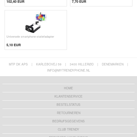
102,40 EUR
7,70 EUR
Universele smartphone-statiefadapter
5,10
EUR
MTP DK APS
|
KARLEBOVEJ 59
|
3400 HILLERØD
|
DENEMARKEN
|
INFO@MYTRENDYPHONE.NL
HOME
KLANTENSERVICE
BESTELSTATUS
RETOURNEREN
BEDRIJFSGEGEVENS
CLUB TRENDY