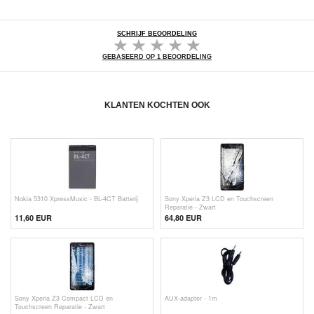
SCHRIJF BEOORDELING
GEBASEERD OP 1 BEOORDELING
KLANTEN KOCHTEN OOK
Nokia 5310 XpressMusic - BL-4CT Batterij
Sony Xperia Z3 LCD en Touchscreen
Reparatie - Zwart
11,60 EUR
64,80 EUR
Sony Xperia Z3 Compact LCD en
AUX-adapter - 1m
Touchscreen Reparatie - Zwart