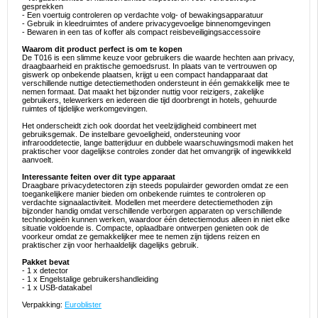
gesprekken
- Een voertuig controleren op verdachte volg- of bewakingsapparatuur
- Gebruik in kleedruimtes of andere privacygevoelige binnenomgevingen
- Bewaren in een tas of koffer als compact reisbeveiligingsaccessoire
Waarom dit product perfect is om te kopen
De T016 is een slimme keuze voor gebruikers die waarde hechten aan privacy,
draagbaarheid en praktische gemoedsrust. In plaats van te vertrouwen op
giswerk op onbekende plaatsen, krijgt u een compact handapparaat dat
verschillende nuttige detectiemethoden ondersteunt in één gemakkelijk mee te
nemen formaat. Dat maakt het bijzonder nuttig voor reizigers, zakelijke
gebruikers, telewerkers en iedereen die tijd doorbrengt in hotels, gehuurde
ruimtes of tijdelijke werkomgevingen.
Het onderscheidt zich ook doordat het veelzijdigheid combineert met
gebruiksgemak. De instelbare gevoeligheid, ondersteuning voor
infrarooddetectie, lange batterijduur en dubbele waarschuwingsmodi maken het
praktischer voor dagelijkse controles zonder dat het omvangrijk of ingewikkeld
aanvoelt.
Interessante feiten over dit type apparaat
Draagbare privacydetectoren zijn steeds populairder geworden omdat ze een
toegankelijkere manier bieden om onbekende ruimtes te controleren op
verdachte signaalactiviteit. Modellen met meerdere detectiemethoden zijn
bijzonder handig omdat verschillende verborgen apparaten op verschillende
technologieën kunnen werken, waardoor één detectiemodus alleen in niet elke
situatie voldoende is. Compacte, oplaadbare ontwerpen genieten ook de
voorkeur omdat ze gemakkelijker mee te nemen zijn tijdens reizen en
praktischer zijn voor herhaaldelijk dagelijks gebruik.
Pakket bevat
- 1 x detector
- 1 x Engelstalige gebruikershandleiding
- 1 x USB-datakabel
Verpakking:
Euroblister