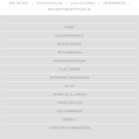
MTP DK APS
|
KARLEBOVEJ 59
|
3400 HILLERØD
|
DENEMARKEN
|
INFO@MYTRENDYPHONE.NL
HOME
KLANTENSERVICE
BESTELSTATUS
RETOURNEREN
BEDRIJFSGEGEVENS
CLUB TRENDY
REPARATIE HANDLEIDING
BLOG
BEKIJK ALLE LANDEN
PRIVACYBELEID
BESTEMMINGEN
CONTACT
VERKOOPVOORWAARDEN