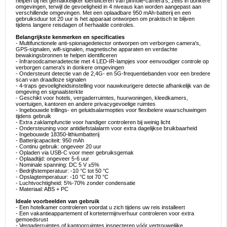
helpen bij het gemakkelijker identificeren van pinhole-camera's, zelfs in donkere
omgevingen, terwijl de gevoeligheid in 4 niveaus kan worden aangepast aan
verschillende omgevingen. Met een oplaadbare 950 mAh-batterij en een
gebruiksduur tot 20 uur is het apparaat ontworpen om praktisch te blijven
tijdens langere reisdagen of herhaalde controles.
Belangrijkste kenmerken en specificaties
- Multifunctionele anti-spionagedetector ontworpen om verborgen camera's,
GPS-signalen, wifi-signalen, magnetische apparaten en verdachte
bewakingsbronnen te helpen identificeren
- Infraroodcameradetectie met 4 LED-IR-lampjes voor eenvoudiger controle op
verborgen camera's in donkere omgevingen
- Ondersteunt detectie van de 2,4G- en 5G-frequentiebanden voor een bredere
scan van draadloze signalen
- 4-traps gevoeligheidsinstelling voor nauwkeurigere detectie afhankelijk van de
omgeving en signaalsterkte
- Geschikt voor hotels, vergaderruimtes, huurwoningen, kleedkamers,
voertuigen, kantoren en andere privacygevoelige ruimtes
- Ingebouwde trillings- en geluidsalarmopties voor flexibelere waarschuwingen
tijdens gebruik
- Extra zaklampfunctie voor handiger controleren bij weinig licht
- Ondersteuning voor antidiefstalalarm voor extra dagelijkse bruikbaarheid
- Ingebouwde 18350-lithiumbatterij
- Batterijcapaciteit: 950 mAh
- Continu gebruik: ongeveer 20 uur
- Opladen via USB-C voor meer gebruiksgemak
- Oplaadtijd: ongeveer 5-6 uur
- Nominale spanning: DC 5 V ±5%
- Bedrijfstemperatuur: -10 °C tot 50 °C
- Opslagtemperatuur: -10 °C tot 70 °C
- Luchtvochtigheid: 5%-70% zonder condensatie
- Materiaal: ABS + PC
Ideale voorbeelden van gebruik
- Een hotelkamer controleren voordat u zich tijdens uw reis installeert
- Een vakantieappartement of kortetermijnverhuur controleren voor extra
gemoedsrust
- Vergaderruimtes of kantoorruimtes inspecteren vóór vertrouwelijke