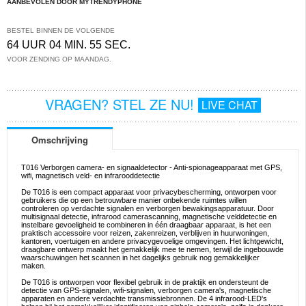
AANBEVOLEN DOOR MYTRENDYPHONE
BESTEL BINNEN DE VOLGENDE
64 UUR 04 MIN. 55 SEC.
VOOR ZENDING OP MAANDAG.
VRAGEN? STEL ZE NU!
LIVE CHAT
Omschrijving
T016 Verborgen camera- en signaaldetector - Anti-spionageapparaat met GPS,
wifi, magnetisch veld- en infrarooddetectie
De T016 is een compact apparaat voor privacybescherming, ontworpen voor
gebruikers die op een betrouwbare manier onbekende ruimtes willen
controleren op verdachte signalen en verborgen bewakingsapparatuur. Door
multisignaal detectie, infrarood camerascanning, magnetische velddetectie en
instelbare gevoeligheid te combineren in één draagbaar apparaat, is het een
praktisch accessoire voor reizen, zakenreizen, verblijven in huurwoningen,
kantoren, voertuigen en andere privacygevoelige omgevingen. Het lichtgewicht,
draagbare ontwerp maakt het gemakkelijk mee te nemen, terwijl de ingebouwde
waarschuwingen het scannen in het dagelijks gebruik nog gemakkelijker
maken.
De T016 is ontworpen voor flexibel gebruik in de praktijk en ondersteunt de
detectie van GPS-signalen, wifi-signalen, verborgen camera's, magnetische
apparaten en andere verdachte transmissiebronnen. De 4 infrarood-LED's