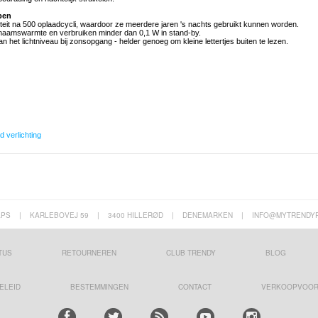
pen
teit na 500 oplaadcycli, waardoor ze meerdere jaren 's nachts gebruikt kunnen worden.
chaamswarmte en verbruiken minder dan 0,1 W in stand-by.
an het lichtniveau bij zonsopgang - helder genoeg om kleine lettertjes buiten te lezen.
d verlichting
APS
|
KARLEBOVEJ 59
|
3400 HILLERØD
|
DENEMARKEN
|
INFO@MYTRENDY
TUS
RETOURNEREN
CLUB TRENDY
BLOG
ELEID
BESTEMMINGEN
CONTACT
VERKOOPVOO