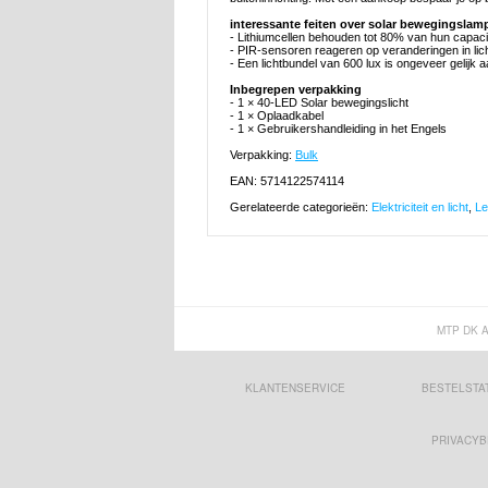
interessante feiten over solar bewegingslam
- Lithiumcellen behouden tot 80% van hun capaci
- PIR-sensoren reageren op veranderingen in li
- Een lichtbundel van 600 lux is ongeveer gelijk a
Inbegrepen verpakking
- 1 × 40-LED Solar bewegingslicht
- 1 × Oplaadkabel
- 1 × Gebruikershandleiding in het Engels
Verpakking:
Bulk
EAN: 5714122574114
Gerelateerde categorieën:
Elektriciteit en licht
,
Le
MTP DK 
KLANTENSERVICE
BESTELSTA
PRIVACYB