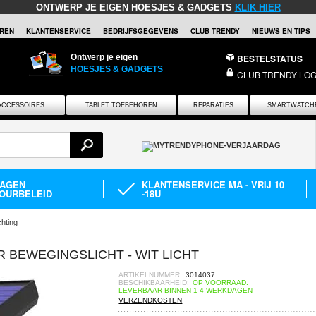
ONTWERP JE EIGEN HOESJES & GADGETS
KLIK HIER
REN
KLANTENSERVICE
BEDRIJFSGEGEVENS
CLUB TRENDY
NIEUWS EN TIPS
Ontwerp je eigen
BESTELSTATUS
HOESJES & GADGETS
CLUB TRENDY LOG
ACCESSOIRES
TABLET TOEBEHOREN
REPARATIES
SMARTWATCH
DAGEN
KLANTENSERVICE MA - VRIJ 10
OURBELEID
-18U
chting
AR BEWEGINGSLICHT - WIT LICHT
ARTIKELNUMMER:
3014037
BESCHIKBAARHEID:
OP VOORRAAD.
LEVERBAAR BINNEN 1-4 WERKDAGEN
VERZENDKOSTEN