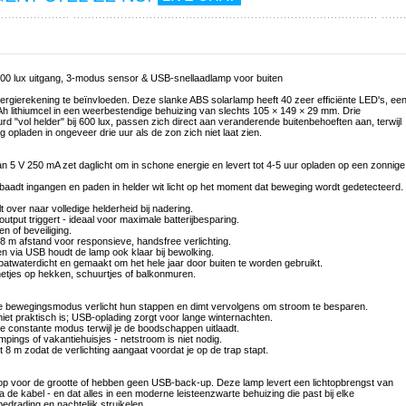
00 lux uitgang, 3-modus sensor & USB-snellaadlamp voor buiten
energierekening te beïnvloeden. Deze slanke ABS solarlamp heeft 40 zeer efficiënte LED's, ee
h lithiumcel in een weerbestendige behuizing van slechts 105 × 149 × 29 mm. Drie
 "vol helder" bij 600 lux, passen zich direct aan veranderende buitenbehoeften aan, terwijl
 opladen in ongeveer drie uur als de zon zich niet laat zien.
van 5 V 250 mA zet daglicht om in schone energie en levert tot 4-5 uur opladen op een zonnige
 baadt ingangen en paden in helder wit licht op het moment dat beweging wordt gedetecteerd.
 over naar volledige helderheid bij nadering.
output triggert - ideaal voor maximale batterijbesparing.
n of beveiliging.
8 m afstand voor responsieve, handsfree verlichting.
n via USB houdt de lamp ook klaar bij bewolking.
patwaterdicht en gemaakt om het hele jaar door buiten te worden gebruikt.
netjes op hekken, schuurtjes of balkonmuren.
- de bewegingsmodus verlicht hun stappen en dimt vervolgens om stroom te besparen.
niet praktisch is; USB-oplading zorgt voor lange winternachten.
de constante modus terwijl je de boodschappen uitlaadt.
pings of vakantiehuisjes - netstroom is niet nodig.
t 8 m zodat de verlichting aangaat voordat je op de trap stapt.
 op voor de grootte of hebben geen USB-back-up. Deze lamp levert een lichtopbrengst van
 de kabel - en dat alles in een moderne leisteenzwarte behuizing die past bij elke
edrading en nachtelijk struikelen.