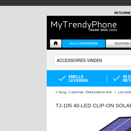
RETOURNE
ALLE CATEGORIEËN
TELEFOON 
SNELLE
30 
LEVERING
RET
«
Terug
U bent hier:
Elektriciteit en licht
Led verli
TJ-105 40-LED CLIP-ON SOL