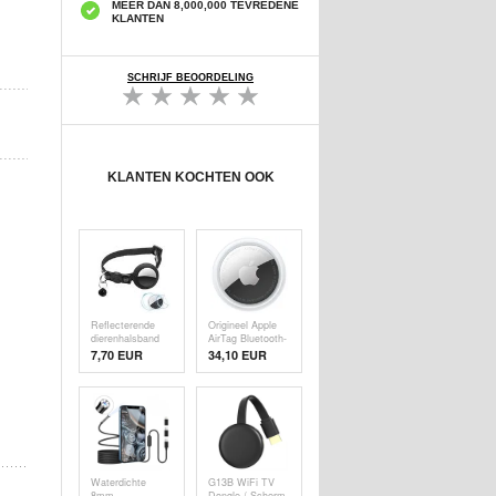
MEER DAN 8,000,000 TEVREDENE
KLANTEN
SCHRIJF BEOORDELING
KLANTEN KOCHTEN OOK
Reflecterende
Origineel Apple
dierenhalsband
AirTag Bluetooth-
met bel, siliconen
tracker
7,70 EUR
34,10
EUR
hoesje en
MX532ZM/A
beschermfolie
voor AirTag 1/2 -
Zwart
Waterdichte
G13B WiFi TV
8mm
Dongle / Scherm