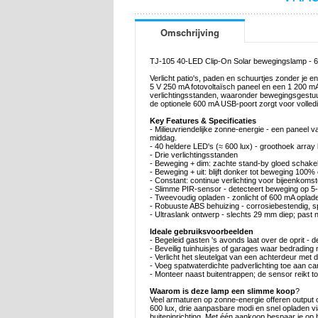
Omschrijving
TJ-105 40-LED Clip-On Solar bewegingslamp - 6
Verlicht patio's, paden en schuurtjes zonder je 
5 V 250 mA fotovoltaïsch paneel en een 1 200 mA
verlichtingsstanden, waaronder bewegingsgestuurd
de optionele 600 mA USB-poort zorgt voor volledig
Key Features & Specificaties
- Milieuvriendelijke zonne-energie - een paneel 
middag.
- 40 heldere LED's (≈ 600 lux) - groothoek array
- Drie verlichtingsstanden
- Beweging + dim: zachte stand-by gloed schakelt
- Beweging + uit: blijft donker tot beweging 100% 
- Constant: continue verlichting voor bijeenkomste
- Slimme PIR-sensor - detecteert beweging op 5-
- Tweevoudig opladen - zonlicht of 600 mA oplade
- Robuuste ABS behuizing - corrosiebestendig, s
- Ultraslank ontwerp - slechts 29 mm diep; past 
Ideale gebruiksvoorbeelden
- Begeleid gasten 's avonds laat over de oprit 
- Beveilig tuinhuisjes of garages waar bedrading 
- Verlicht het sleutelgat van een achterdeur met 
- Voeg spatwaterdichte padverlichting toe aan cam
- Monteer naast buitentrappen; de sensor reikt to
Waarom is deze lamp een slimme koop
?
Veel armaturen op zonne-energie offeren output
600 lux, drie aanpasbare modi en snel opladen via
buiteninrichting. Met één aankoop bespaar je op b