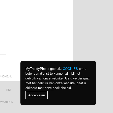
MyTrendyPhone gebruikt
COOKIES
om u
beter van dienst te kunnen zijn bij het
PHONE.NL
gebruik van onze website. Als u verder gaat
met het gebruik van onze website, gaat u
akkoord met onze cookiebeleid.
RSS
BEKIJK ALLE LANDEN
Accepteren
RWAARDEN