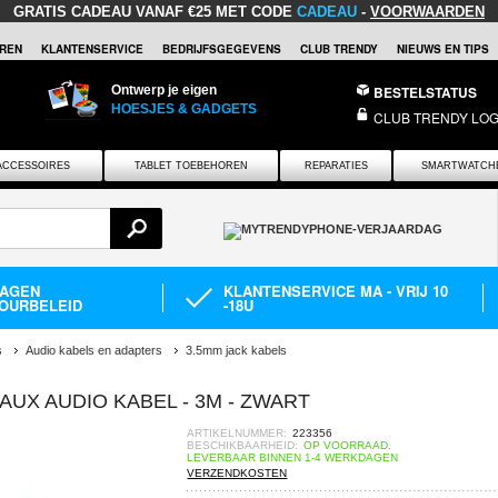
GRATIS CADEAU
VANAF €25 MET CODE
CADEAU
-
VOORWAARDEN
REN
KLANTENSERVICE
BEDRIJFSGEGEVENS
CLUB TRENDY
NIEUWS EN TIPS
Ontwerp je eigen
BESTELSTATUS
HOESJES & GADGETS
CLUB TRENDY LOG
ACCESSOIRES
TABLET TOEBEHOREN
REPARATIES
SMARTWATCH
DAGEN
KLANTENSERVICE MA - VRIJ 10
OURBELEID
-18U
s
Audio kabels en adapters
3.5mm jack kabels
AUX AUDIO KABEL - 3M - ZWART
ARTIKELNUMMER:
223356
BESCHIKBAARHEID:
OP VOORRAAD.
LEVERBAAR BINNEN 1-4 WERKDAGEN
VERZENDKOSTEN