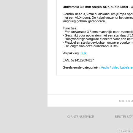
Universele 3,5 mm stereo AUX-audiokabel - 
Gebruik deze 3,5 mm audiokabel om je mp3-speler
met een AUX-poort. De kabel verzendt het stereo-a
langdurig gebruik garanderen.
Functies:
- Een universele 3,5 mm mannelijk-naar-mannelij
- Geschikt voor apparaten met een standaard 3,5
- Hoogwaardige vergulde stekkers voor een betro
- Flexibel en stevig gevlochten ontwerp voorkom
- De lengte van deze audiokabel is 3m
Verpakking:
Bulk
EAN: 5714122094117
Gerelateerde categorieën:
Audio / video kabels 
MTP DK 
KLANTENSERVICE
BESTELSTA
PRIVACYB