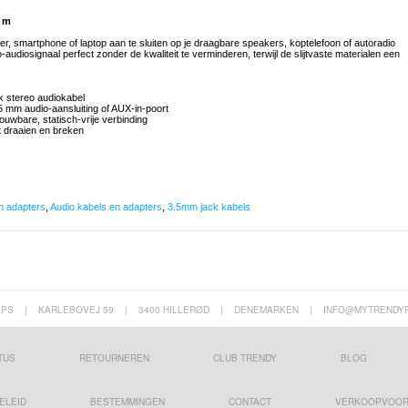
3 m
, smartphone of laptop aan te sluiten op je draagbare speakers, koptelefoon of autoradio
udiosignaal perfect zonder de kwaliteit te verminderen, terwijl de slijtvaste materialen een
k stereo audiokabel
 mm audio-aansluiting of AUX-in-poort
uwbare, statisch-vrije verbinding
t draaien en breken
en adapters
,
Audio kabels en adapters
,
3.5mm jack kabels
APS
|
KARLEBOVEJ 59
|
3400 HILLERØD
|
DENEMARKEN
|
INFO@MYTRENDY
TUS
RETOURNEREN
CLUB TRENDY
BLOG
ELEID
BESTEMMINGEN
CONTACT
VERKOOPVOO