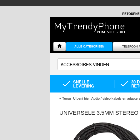
RETOURNE
ALLE CATEGORIEËN
TELEFOON 
SNELLE
30 
LEVERING
RET
«
Terug
U bent hier:
Audio / video kabels en adapter
UNIVERSELE 3.5MM STEREO 