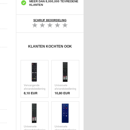
MEER DAN 8,000,000 TEVREDENE
KLANTEN
SCHRIJF BEOORDELING
KLANTEN KOCHTEN OOK
Vervangende
Universele
afstandsbediening
afstandsbediening
voor LG TV (LCD
voor Hisense TV
8,10 EUR
10,80 EUR
/ LED)
- Gelijkwaardig
aan ERF3G80H
Universele
Universele
afstandsbediening
afstandsbediening