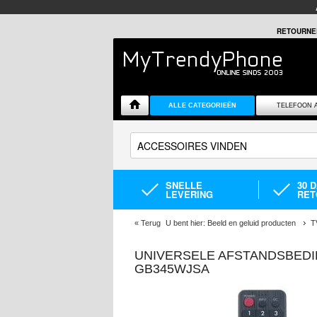
RETOURNE
ALLE CATEGORIEËN
TELEFOON 
SNELLE
30 
LEVERING
RET
«
Terug
U bent hier:
Beeld en geluid producten
T
UNIVERSELE AFSTANDSBEDI
GB345WJSA