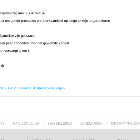
 Gelijkwaardig aan GB345WJSA
eit om goede prestaties en duurzaamheid op lange termijn te garanderen
tterijen zijn geplaatst
n een paar seconden naar het gewenste kanaal
an vervanging toe is
rd)
cten
,
TV accessoires
,
Afstandsbedieningen
APS
|
KARLEBOVEJ 59
|
3400 HILLERØD
|
DENEMARKEN
|
INFO@MYTRENDY