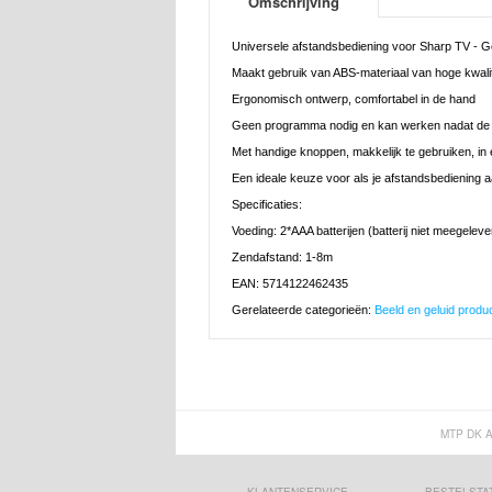
Omschrijving
Universele afstandsbediening voor Sharp TV -
Maakt gebruik van ABS-materiaal van hoge kwalit
Ergonomisch ontwerp, comfortabel in de hand
Geen programma nodig en kan werken nadat de ba
Met handige knoppen, makkelijk te gebruiken, i
Een ideale keuze voor als je afstandsbediening a
Specificaties:
Voeding: 2*AAA batterijen (batterij niet meegeleve
Zendafstand: 1-8m
EAN: 5714122462435
Gerelateerde categorieën:
Beeld en geluid produ
MTP DK 