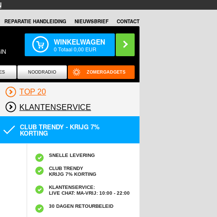
N
REPARATIE HANDLEIDING
NIEUWSBRIEF
CONTACT
WINKELWAGEN
0
Totaal
0,00
EUR
IN
ES
NOODRADIO
ZOMERGADGETS
TOP 20
KLANTENSERVICE
CLUB TRENDY - KRIJG 7%
KORTING
SNELLE LEVERING
CLUB TRENDY
KRIJG 7% KORTING
KLANTENSERVICE:
LIVE CHAT: MA-VRIJ: 10:00 - 22:00
30 DAGEN RETOURBELEID