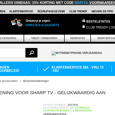
ALLEEN VANDAAG:
15% KORTING MET CODE
BDAY15
-
VOORWAARDE
REN
KLANTENSERVICE
BEDRIJFSGEGEVENS
CLUB TRENDY
NIEUWS EN TIPS
Ontwerp je eigen
BESTELSTATUS
HOESJES & GADGETS
CLUB TRENDY LOG
ACCESSOIRES
TABLET TOEBEHOREN
REPARATIES
SMARTWATCH
DAGEN
KLANTENSERVICE MA - VRIJ 10
OURBELEID
-18U
V accessoires
Afstandsbedieningen
ENING VOOR SHARP TV - GELIJKWAARDIG AAN
ARTIKELNUMMER:
3007845
BESCHIKBAARHEID:
OP VOORRAAD.
LEVERBAAR BINNEN 1-4 WERKDAGEN
VERZENDKOSTEN