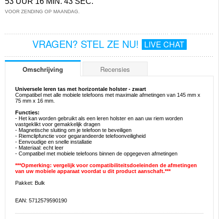
53 UUR 16 MIN. 43 SEC.
VOOR ZENDING OP MAANDAG.
VRAGEN? STEL ZE NU!
LIVE CHAT
Omschrijving
Recensies
Universele leren tas met horizontale holster - zwart
Compatibel met alle mobiele telefoons met maximale afmetingen van 145 mm x
75 mm x 16 mm.
Functies:
- Het kan worden gebruikt als een leren holster en aan uw riem worden
vastgeklikt voor gemakkelijk dragen
- Magnetische sluiting om je telefoon te beveiligen
- Riemclipfunctie voor gegarandeerde telefoonveiligheid
- Eenvoudige en snelle installatie
- Materiaal: echt leer
- Compatibel met mobiele telefoons binnen de opgegeven afmetingen
***Opmerking: vergelijk voor compatibiliteitsdoeleinden de afmetingen
van uw mobiele apparaat voordat u dit product aanschaft.***
Pakket: Bulk
EAN: 5712579590190