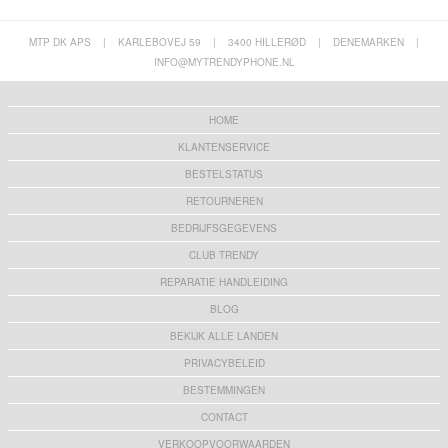
MTP DK APS
|
KARLEBOVEJ 59
|
3400 HILLERØD
|
DENEMARKEN
|
INFO@MYTRENDYPHONE.NL
HOME
KLANTENSERVICE
BESTELSTATUS
RETOURNEREN
BEDRIJFSGEGEVENS
CLUB TRENDY
REPARATIE HANDLEIDING
BLOG
BEKIJK ALLE LANDEN
PRIVACYBELEID
BESTEMMINGEN
CONTACT
VERKOOPVOORWAARDEN