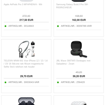
Apple AirPods Pro 3 MFHP4DN/A - Wit
Samsung Galaxy Buds3 Pro SM-
R630NZAAEUE
272,40
168,60
217,50
EUR
162,00
EUR
ARTIKELNR.:
3014843
ARTIKELNR.:
3009786-VAR
TELESIN MNM-001 Voor iPhone 12 / 13 / 14
JBL Wave 300TWS Oordopjes met
/ 15/ 16 Silicone nek Mount magnetische
Oplaadetui - Zwart
Selfie Stick telefoon nek houder
49,20
29,70
EUR
39,20
EUR
ARTIKELNR.:
3003043-VAR
ARTIKELNR.:
256420