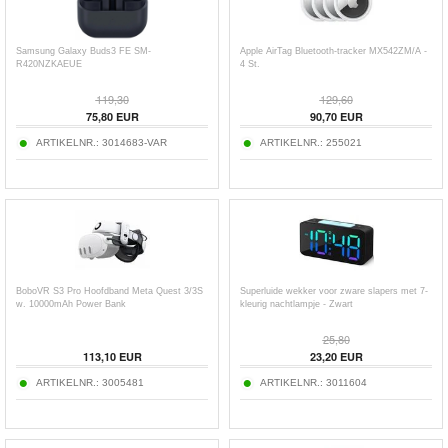
Samsung Galaxy Buds3 FE SM-
Apple AirTag Bluetooth-tracker MX542ZM/A -
R420NZKAEUE
4 St.
119,30
129,60
75,80
EUR
90,70
EUR
ARTIKELNR.:
3014683-VAR
ARTIKELNR.:
255021
BoboVR S3 Pro Hoofdband Meta Quest 3/3S
Superluide wekker voor zware slapers met 7-
w. 10000mAh Power Bank
kleurig nachtlampje - Zwart
25,80
113,10
EUR
23,20
EUR
ARTIKELNR.:
3005481
ARTIKELNR.:
3011604