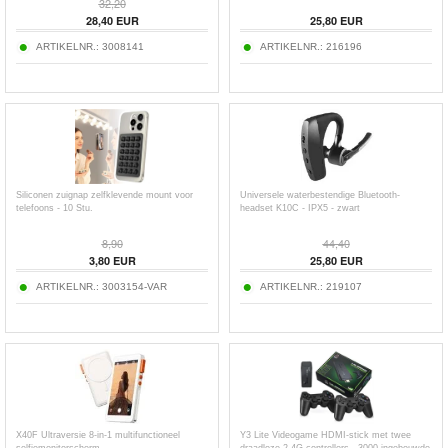
32,20
28,40
EUR
25,80
EUR
ARTIKELNR.:
3008141
ARTIKELNR.:
216196
Siliconen zuignap zelfklevende mount voor
Universele waterbestendige Bluetooth-
telefoons - 10 Stu.
headset K10C - IPX5 - zwart
8,90
44,40
3,80
EUR
25,80
EUR
ARTIKELNR.:
3003154-VAR
ARTIKELNR.:
219107
X40F Ultraversie 8-in-1 multifunctioneel
Y3 Lite Videogame HDMI-stick met twee