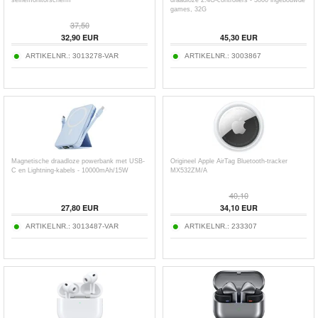
selfiemonitorscherm
draadloze 2.4G-controllers - 3000 ingebouwde
games, 32G
37,50
32,90
EUR
45,30
EUR
ARTIKELNR.:
3013278-VAR
ARTIKELNR.:
3003867
Magnetische draadloze powerbank met USB-
Origineel Apple AirTag Bluetooth-tracker
C en Lightning-kabels - 10000mAh/15W
MX532ZM/A
40,10
27,80
EUR
34,10
EUR
ARTIKELNR.:
3013487-VAR
ARTIKELNR.:
233307