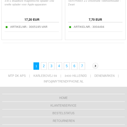
3-in-1 draadloze magnetische oplader 15w
Tech-Protect Z1 Universele Telefoonhouder -
snelle oplader voor Apple-apparaten
Zwart
17,20
EUR
7,70
EUR
ARTIKELNR.:
3005195-VAR
ARTIKELNR.:
3004494
2
3
4
5
6
7
1
MTP DK APS
|
KARLEBOVEJ 59
|
3400 HILLERØD
|
DENEMARKEN
|
INFO@MYTRENDYPHONE.NL
HOME
KLANTENSERVICE
BESTELSTATUS
RETOURNEREN