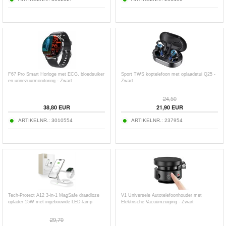
F67 Pro Smart Horloge met ECG, bloedsuiker
Sport TWS koptelefoon met oplaadetui Q25 -
en urinezuurmonitoring - Zwart
Zwart
24,50
38,80
EUR
21,90
EUR
ARTIKELNR.:
3010554
ARTIKELNR.:
237954
Tech-Protect A12 3-in-1 MagSafe draadloze
V1 Universele Autotelefoonhouder met
oplader 15W met ingebouwde LED-lamp
Elektrische Vacuümzuiging - Zwart
29,70