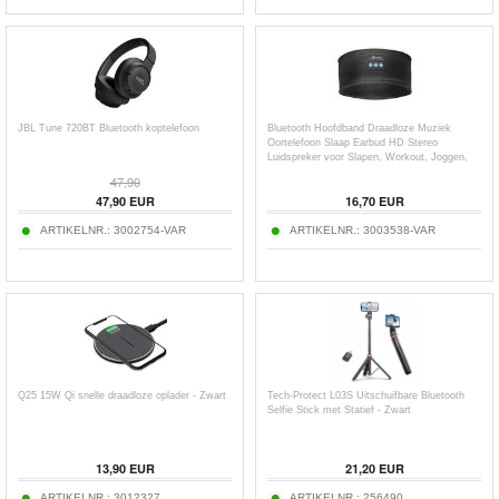
JBL Tune 720BT Bluetooth koptelefoon
Bluetooth Hoofdband Draadloze Muziek
Oortelefoon Slaap Earbud HD Stereo
Luidspreker voor Slapen, Workout, Joggen,
Yoga
47,90
47,90
EUR
16,70
EUR
ARTIKELNR.:
3002754-VAR
ARTIKELNR.:
3003538-VAR
Q25 15W Qi snelle draadloze oplader - Zwart
Tech-Protect L03S Uitschuifbare Bluetooth
Selfie Stick met Statief - Zwart
13,90
EUR
21,20
EUR
ARTIKELNR.:
3012327
ARTIKELNR.:
256490