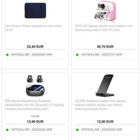
Tech-Protect Sleevy Laptophoes met zijvak -
CP02 HD digitale camera voor kinderen met
13-14"
thermische printer & 32G TF-kaart
23,40
EUR
36,70
EUR
ARTIKELNR.:
3009498-VAR
ARTIKELNR.:
3008707-VAR
M47 Earclip Botgeleiding Draadloze
Z2 15W draadloze oplader snel opladen
Hoofdtelefoon met Mic Bluetooth 5.3 Gaming
mobiele telefoon houder voor iPhone
Headset Ruisonderdrukking Sport
Samsung Huawei Xiaomi
Hoofdtelefoon
15,40
12,90
EUR
12,90
EUR
ARTIKELNR.:
3003918-VAR
ARTIKELNR.:
3002992-VAR