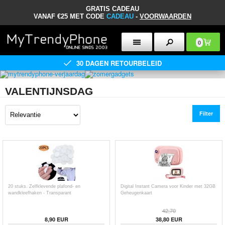
GRATIS CADEAU
VANAF €25 MET CODE
CADEAU
-
VOORWAARDEN
0
30 DAGEN RETOURBELEID
VALENTIJNSDAG
Filter
20 stuks. Zelfklevende plafond- en
Digital Instant Camera voor Kinder met 32GB
wandkleefhaken - Transparant
Geheugenkaart
42,70
8,90
EUR
38,80
EUR