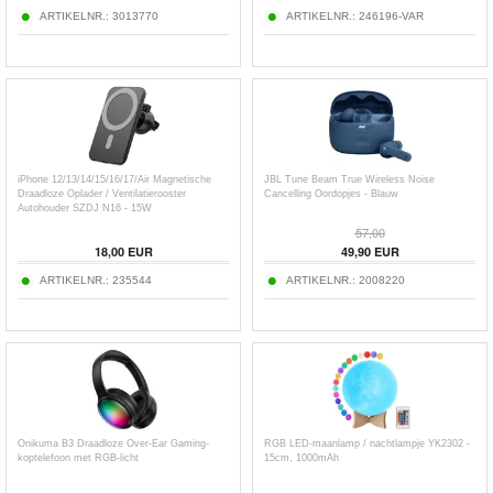
ARTIKELNR.:
3013770
ARTIKELNR.:
246196-VAR
iPhone 12/13/14/15/16/17/Air Magnetische
JBL Tune Beam True Wireless Noise
Draadloze Oplader / Ventilatierooster
Cancelling Oordopjes - Blauw
Autohouder SZDJ N16 - 15W
57,00
18,00
EUR
49,90
EUR
ARTIKELNR.:
235544
ARTIKELNR.:
2008220
Onikuma B3 Draadloze Over-Ear Gaming-
RGB LED-maanlamp / nachtlampje YK2302 -
koptelefoon met RGB-licht
15cm, 1000mAh