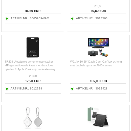
51,80
46,60
EUR
39,80
EUR
ARTIKELNR.:
3005709-VAR
ARTIKELNR.:
3013560
TR203 Ultradunne portemonnee-tracker -
W514A 10.26" Dash Cam CarPlay-scherm
MFi-gecertificeerde kaart met draadloos
met dubbele opname AHD-camera
opladen & Apple Zoek mijn ondersteuning
20,60
17,20
EUR
105,00
EUR
ARTIKELNR.:
3012728
ARTIKELNR.:
3012428