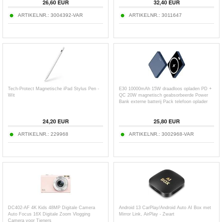
26,60
EUR
32,40
EUR
ARTIKELNR.:
3004392-VAR
ARTIKELNR.:
3011647
Tech-Protect Magnetische iPad Stylus Pen -
E30 10000mAh 15W draadloos opladen PD +
Wit
QC 20W magnetisch geabsorbeerde Power
Bank externe batterij Pack telefoon oplader
24,20
EUR
25,80
EUR
ARTIKELNR.:
229968
ARTIKELNR.:
3002968-VAR
DC402-AF 4K Kids 48MP Digitale Camera
Android 13 CarPlay/Android Auto AI Box met
Auto Focus 16X Digitale Zoom Vlogging
Mirror Link, AirPlay - Zwart
Camera voor Tieners